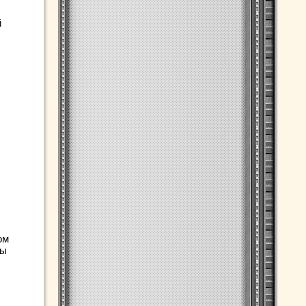
й
ом
ры