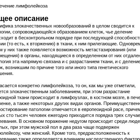
ечение лимфолейкоза
щее описание
ифика злокачественных новообразований в целом сводится к
логии, сопровождающейся образованием клеток, чье деление
сходит в бесконтрольном порядке при последующей способност
ии (то есть, к вторжению) в ткани, к ним прилегающие. Одновре
им у них также появляется возможность метастазирования (или
мещения) в органы, находящиеся в определенном от них отдале
логия эта напрямую связана и с разрастанием ткани, и с делени
к, возникшим по причине того или иного типа генетического
шения.
асается конкретно лимфолейкоза, то он, как мы уже отметили,
ется злокачественным заболеванием, при этом разрастание
оидной ткани происходит в лимфоузлах, в костном мозге, в пече
зенке, а также некоторых других видах органов. Преимуществен
ностирование патологии отмечается в европеоидной расе, приче
ых сто тысяч человек ежегодно приходится порядка трех случа
левания. В основном поражение недугом происходит среди люд
лых, при этом мужской пол в два раза чаще подвержен
олейкозу, чем женский. Кроме того, предрасположенность к
леванию также определяется влиянием наследственного фактор