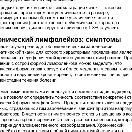
 редких случаях возникает инфильтрация яичек — такое их
оражение, при котором они увеличиваются в размере,
реимущественным образом такое увеличение является
дносторонним (соответственно, лейкемического характера
озникновения, диагностируется примерно в 1-3% случаев).
онический лимфолейкоз: симптомы
нном случае речь идет об онкологическом заболевании
атической ткани, для которого характерным проявлением являе
пливание в периферической крови опухолевых лимфоцитов. При
нении с острой формой лимфолейкоза можно выделить, что
ическая форма характеризуется более медленным своим течени
касается нарушений кроветворения, то они возникают лишь при
ней стадии течения болезни.
еменными онкологами используется несколько видов подходов,
рые позволяют определить точность соответствия конкретной с
ической формы лимфолейкоза. Продолжительность жизни сред
ных, страдающих этим заболеванием, зависит при этом напряму
 факторов. В частности к ним относится степень нарушения в ко
е процесса кроветворения и степень распространенности, котора
ктерна для злокачественного новообразования. Хронический
олейкоз в соответствии с общей симптоматикой делится на