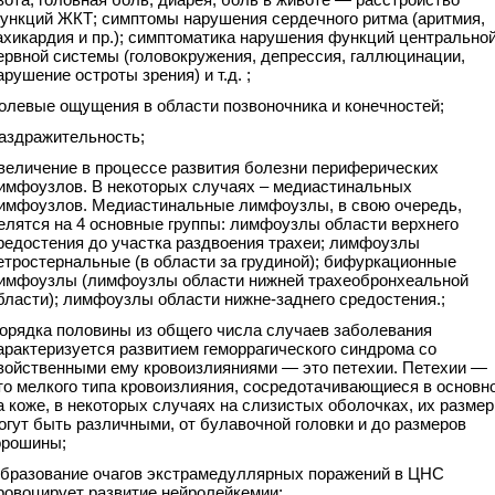
ункций ЖКТ; симптомы нарушения сердечного ритма (аритмия,
ахикардия и пр.); симптоматика нарушения функций центрально
ервной системы (головокружения, депрессия, галлюцинации,
арушение остроты зрения) и т.д. ;
олевые ощущения в области позвоночника и конечностей;
аздражительность;
величение в процессе развития болезни периферических
имфоузлов. В некоторых случаях – медиастинальных
имфоузлов. Медиастинальные лимфоузлы, в свою очередь,
елятся на 4 основные группы: лимфоузлы области верхнего
редостения до участка раздвоения трахеи; лимфоузлы
етростернальные (в области за грудиной); бифуркационные
имфоузлы (лимфоузлы области нижней трахеобронхеальной
бласти); лимфоузлы области нижне-заднего средостения.;
орядка половины из общего числа случаев заболевания
арактеризуется развитием геморрагического синдрома со
войственными ему кровоизлияниями — это петехии. Петехии —
то мелкого типа кровоизлияния, сосредотачивающиеся в основн
а коже, в некоторых случаях на слизистых оболочках, их разме
огут быть различными, от булавочной головки и до размеров
орошины;
бразование очагов экстрамедуллярных поражений в ЦНС
ровоцирует развитие нейролейкемии;