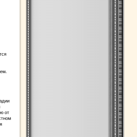
тся
ем.
тадии
и
ю от
стном
я