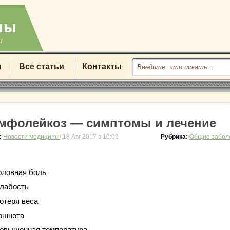
u
я
Все статьи
Контакты
мфолейкоз — симптомы и лечение
:
Новости медицины
/ 18 Авг 2017 в 10:09
Рубрика:
Общие забол
оловная боль
лабость
отеря веса
ошнота
овышенная температура