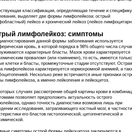
ствующая классификация, определяющая течение и специфику
левания, выделяет две формы лимфолейкоза: острый
фобластный) лейкоз и хронический лейкоз (лейкоз лимфоцитарн
трый лимфолейкоз: симптомы
диагностирования данной формы заболевания используется
ферическая кровь, в которой порядка в 98% общего числа случа
руживаются характерные бласты. Мазок крови характеризуется
кемическим провалом» (или «зиянием»), то есть, имеются тольк
ые клетки и бласты, промежуточные стадии отсутствуют. Остра
а лимфолейкоза характеризуется нормохромной анемией, а так
боцитопенией. Несколько реже встречаются иные признаки остр
ы лимфолейкоза, а именно лейкопения и лейкоцитоз.
которых случаях рассмотрение общей картины крови в комбинац
томами позволяет предположить актуальность острого
олейкоза, однако точность диагностики возможна лишь при
едении исследования, затрагивающего костный мозг, в частност
теристики его бластов гистологической, цитогенетической и
химической.
вные симптомы острой формы лейкоцитоза заключаются в