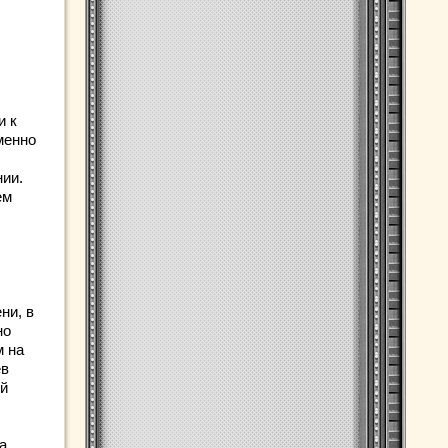
и к
менно
нии.
ем
ни, в
но
м на
ев
ей
а.