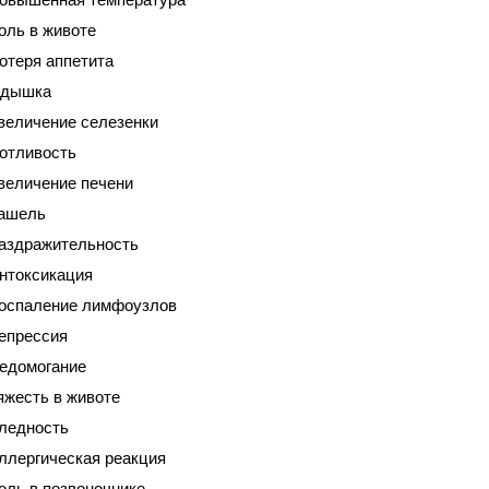
оль в животе
отеря аппетита
дышка
величение селезенки
отливость
величение печени
ашель
аздражительность
нтоксикация
оспаление лимфоузлов
епрессия
едомогание
яжесть в животе
ледность
ллергическая реакция
оль в позвоночнике