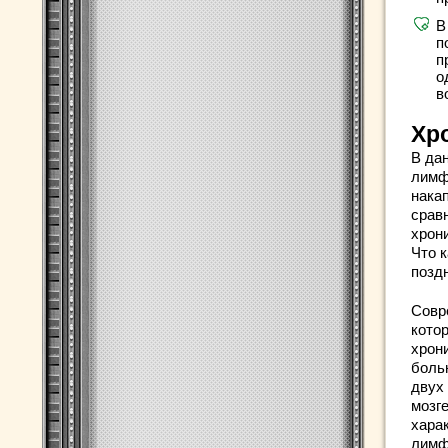
В
п
п
о
в
Хр
В да
лимф
нака
срав
хрон
Что 
позд
Совр
кото
хрон
боль
двух
мозг
хара
лимф