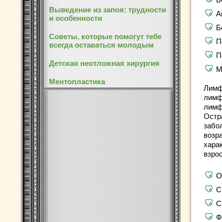
Выведение из запоя: трудности
А
и особенности
Б
Советы, которые помогут тебе
П
всегда оставаться молодым
П
Детская неотложная хирургия
М
Ментопластика
Лимф
лимф
лимф
Остр
забо
возр
хара
взро
О
С
С
Ф