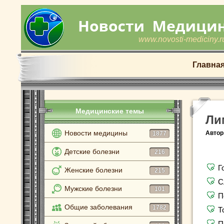
www.novosti-mediciny.r
Главна
Медицинские темы
Ли
Новости медицины
Автор
1877
Детские болезни
216
Г
Женские болезни
215
С
Мужские болезни
101
П
Общие заболевания
1782
Т
П