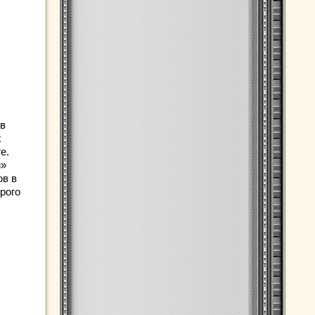
 в
х
е.
м»
ов в
рого