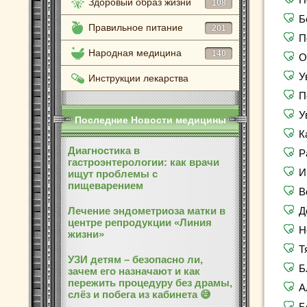
Здоровый образ жизни
108
Б
Правильное питание
201
П
Народная медицина
140
О
У
Инструкции лекарства
П
У
Последние Новости медицины
К
Диагностика в
Р
гастроэнтерологии: как врачи
И
ищут проблемы с
пищеварением
В
Лечение эндометриоза матки в
Д
центре репродукции «Линия
Н
жизни»
Т
УЗИ детям – безопасно ли,
Б
зачем его назначают и как
пережить процедуру без драмы,
А
слёз и побега из кабинета 😅
Б