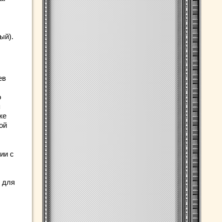
ый).
ев
о
я
же
ой
ии с
и для