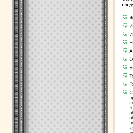
след
Ж
И
И
Н
А
О
Б
Т
Г
С
п
с
ж
о
о
п
к
р