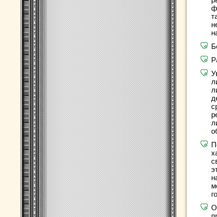
ф
т
н
н
Б
Р
У
л
л
д
с
р
л
о
П
х
с
э
н
м
г
О
п