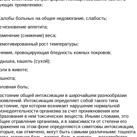
ующих проявлениях:
алобы больных на общее недомогание, слабость;
счезновение аппетита;
зменение (снижение) веса;
емотивированный рост температуры;
немия, провоцирующая бледность кожных покровов;
дышка, кашель (сухой);
оли в животе;
ошнота;
оловная боль;
остояние общей интоксикации в широчайшем разнообразии
роявлений. Интоксикация определяет собой такого типа
остояние, при котором возникает нарушение нормальной
изнедеятельности организма за счет проникновения или
бразования в нем токсических веществ. Иными словами, это
бщее отравление организма, и в зависимости от степени его
оражения на этом фоне определяются симптомы интоксикации,
оторые, как отмечено, могут быть самыми различными: тошнота 
вота, головная боль, диарея, боль в животе — расстройство