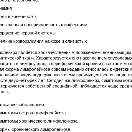
немия
оль в конечностях
овышенная восприимчивость к инфекциям
оражение нервной системы
елкие кровоизлияния на коже и слизистых
олейкоз является злокачественным поражением, возникающим
атической ткани. Характеризуется оно накоплением опухолевы
оцитов в лимфоузлах, в периферической крови и в костном мозг
ая форма лимфолейкоза совсем недавно относилась к «детски
леваниям ввиду подверженности ему преимущественно пациент
асте двух-четырех лет. Сегодня же лимфолейкоз, симптомы кото
ктеризуются собственной спецификой, наблюдается чаще среди
слых.
писание заболевания
имптомы острого лимфолейкоза
имптомы хронического лимфолейкоза
ормы хронического лимфолейкоза