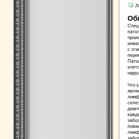
Л
Об
Спец
пато
прои
инваз
с эт
пере
Пато
клето
нару
Что к
явля
лимф
селе
диаг
кажд
забо
пожи
лимф
забо