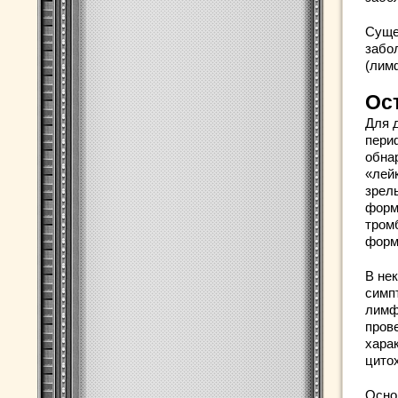
Суще
забо
(лим
Ос
Для 
пери
обна
«лей
зрел
форм
тром
форм
В не
симп
лимф
пров
харак
цито
Осно