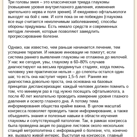
Три головы змея – это классическая триада глаукомы
(повышение уровня внутриглазного давления, изменения
зрительного нерва и поля зрения). И ежедневно офтальмологи
выходят на бой с ним. И хотя пока он не побежден (глаукома
все еще считается неизлечимым заболеванием), способы
обороны придуманы. Есть немало средств и современных
методик лечения, которые позволяют замедлить
прогрессирование болезни.
Однако, как известно, чем раньше начинается лечение, тем
успешнее терапия. И никакие инновации не помогут, если
система раннего выявления глаукомы не отлажена до мелочей.
У нас же сегодня, увы, глаукому в 60–80% случаев
диагностируют на весьма продвинутых стадиях, когда помочь
человеку уже практически нельзя – до слепоты остался один
шаг, то есть она наступит через 1,5–5 лет. Ранняя же
диагностика довольно проста, она основана на базовых
принципах диспансеризации: каждый человек должен помнить о
том, что минимум раз в год нужно посещать офтальмолога, а
после 40 лет желательно проводить измерение уровня глазного
давления и осмотр глазного дна. А потому тема
информирования общества крайне важна. В целом масштаб
конгресса позволяет проводить такое информирование, а также
объединять знания и полезные навыки в области изучения
глаукомы и сопутствующей патологии. Так, в рамках конгресса
была проведена акция по раздаче листовок около нескольких
станций метрополитена с информацией о болезни, что, конечно
же, вызвало живой интерес. Выступая на конгрессе, главный