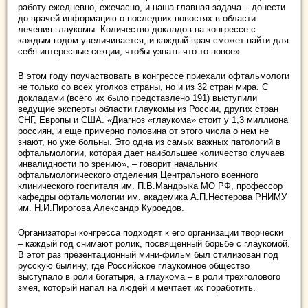
работу ежедневно, ежечасно, и наша главная задача – донести
до врачей информацию о последних новостях в области
лечения глаукомы. Количество докладов на конгрессе с
каждым годом увеличивается, и каждый врач сможет найти для
себя интересные секции, чтобы узнать что-то новое».
В этом году поучаствовать в конгрессе приехали офтальмологи
не только со всех уголков страны, но и из 32 стран мира. С
докладами (всего их было представлено 191) выступили
ведущие эксперты области глаукомы из России, других стран
СНГ, Европы и США. «Диагноз «глаукома» стоит у 1,3 миллиона
россиян, и еще примерно половина от этого числа о нем не
знают, но уже больны. Это одна из самых важных патологий в
офтальмологии, которая дает наибольшее количество случаев
инвалидности по зрению», – говорит начальник
офтальмологического отделения Центрального военного
клинического госпиталя им. П.В.Мандрыка МО РФ, профессор
кафедры офтальмологии им. академика А.П.Нестерова РНИМУ
им. Н.И.Пирогова Александр Куроедов.
Организаторы конгресса подходят к его организации творчески
– каждый год снимают ролик, посвященный борьбе с глаукомой.
В этот раз презентационный мини-фильм был стилизован под
русскую былину, где Российское глаукомное общество
выступало в роли богатыря, а глаукома – в роли трехголового
змея, который напал на людей и мечтает их поработить.