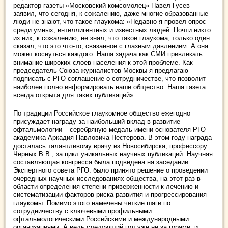
редактор газеты «Московский комсомолец» Павел Гусев
заявил, что сегодня, к сожалению, даже многие образованные
люди не знают, что такое глаукома: «Недавно я провел опрос
среди умных, интеллигентных и известных людей. Почти никто
из них, к сожалению, не знал, что такое глаукома; только один
сказал, что это что-то, связанное с глазным давлением. А она
может коснуться каждого. Наша задача как СМИ привлекать
внимание широких слоев населения к этой проблеме. Как
председатель Союза журналистов Москвы я предлагаю
подписать с РГО соглашение о сотрудничестве, что позволит
наиболее полно информировать наше общество. Наша газета
всегда открыта для таких публикаций».
По традиции Российское глаукомное общество ежегодно
присуждает награду за наибольший вклад в развитие
офтальмологии – серебряную медаль имени основателя РГО
академика Аркадия Павловича Нестерова. В этом году награда
досталась талантливому врачу из Новосибирска, профессору
Черных В.В., за цикл уникальных научных публикаций. Научная
составляющая конгресса была подведена на заседании
Экспертного совета РГО: было принято решение о проведении
очередных научных исследованиях общества, на этот раз в
области определения степени приверженности к лечению и
систематизации факторов риска развития и прогрессирования
глаукомы. Помимо этого намечены четкие шаги по
сотрудничеству с ключевыми профильными
офтальмологическими Российскими и международными
организациями. А ведь следующий год уже не за горами: и