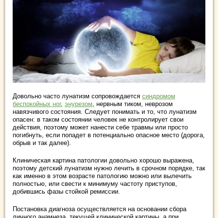
Довольно часто лунатизм сопровождается
синдромом
беспокойных ног
,
энурезом
, нервным тиком, неврозом
навязчивого состояния. Следует понимать и то, что лунатизм
опасен: в таком состоянии человек не контролирует свои
действия, поэтому может нанести себе травмы или просто
погибнуть, если попадет в потенциально опасное место (дорога,
обрыв и так далее).
Клиническая картина патологии довольно хорошо выражена,
поэтому детский лунатизм нужно лечить в срочном порядке, так
как именно в этом возрасте патологию можно или вылечить
полностью, или свести к минимуму частоту приступов,
добившись фазы стойкой ремиссии.
Постановка диагноза осуществляется на основании сбора
личного анамнеза, текущей клинической картины, а при