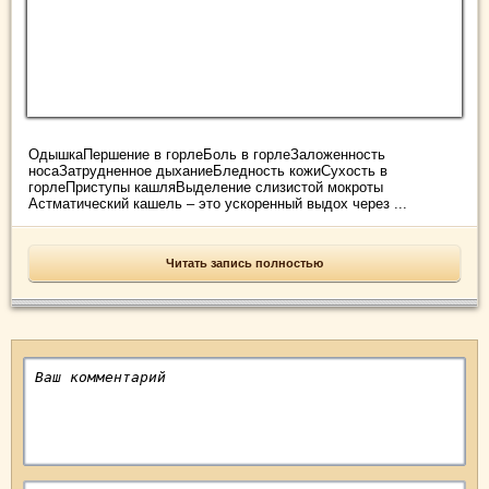
ОдышкаПершение в горлеБоль в горлеЗаложенность
носаЗатрудненное дыханиеБледность кожиСухость в
горлеПриступы кашляВыделение слизистой мокроты
Астматический кашель – это ускоренный выдох через ...
Читать запись полностью