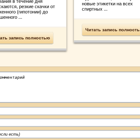
бания в течение дня
новые этикетки на всех
каются, резкие скачки от
спиртных ...
енного (гипотонии) до
енного ...
Читать запись полност
ать запись полностью