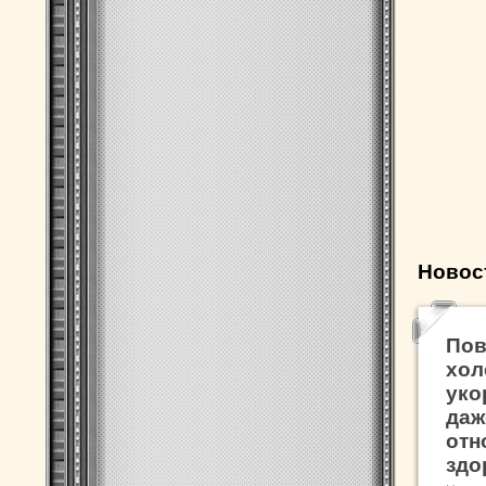
Новос
По
хол
уко
даж
отн
здо