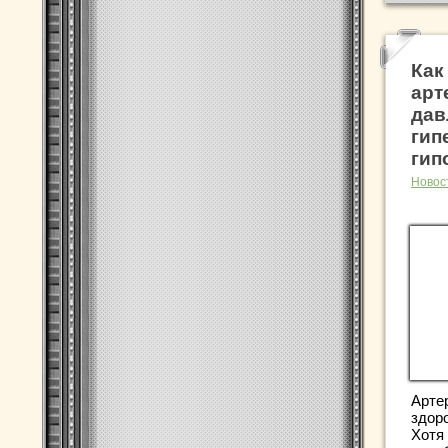
Как
арт
дав
гип
гип
Новос
Арте
здор
Хотя