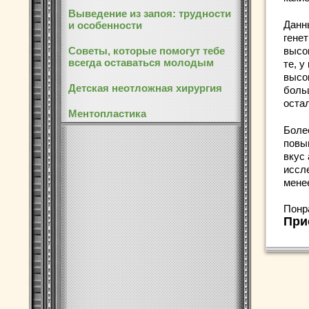
Выведение из запоя: трудности
Данн
и особенности
генет
Советы, которые помогут тебе
высо
всегда оставаться молодым
те, у
высо
Детская неотложная хирургия
боль
оста
Ментопластика
Боле
повы
вкус
иссл
мене
Понр
При