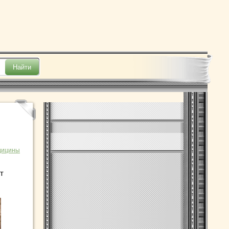
дицины
т