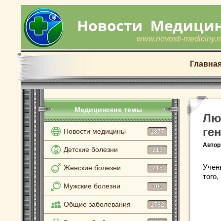
www.novosti-mediciny.r
Главна
Медицинские темы
Лю
ге
Новости медицины
1877
Автор
Детские болезни
216
Учен
Женские болезни
215
того,
Мужские болезни
101
Общие заболевания
1782