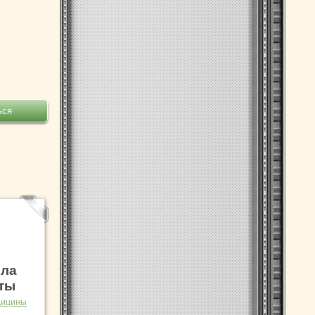
ыла
оты
дицины