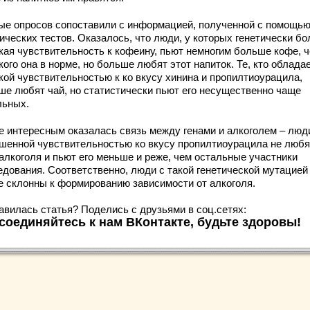
ые опросов сопоставили с информацией, полученной с помощь
ических тестов. Оказалось, что люди, у которых генетически бо
кая чувствительность к кофеину, пьют немногим больше кофе, 
 кого она в норме, но больше любят этот напиток. Те, кто облада
кой чувствительностью к ко вкусу хинина и пропилтиоурацила,
ше любят чай, но статистически пьют его несущественно чаще
льных.
е интересным оказалась связь между генами и алкоголем – люд
шенной чувствительностью ко вкусу пропилтиоурацила не любя
 алкоголя и пьют его меньше и реже, чем остальные участники
едования. Соответственно, люди с такой генетической мутацией
е склонны к формированию зависимости от алкоголя.
авилась статья? Поделись с друзьями в соц.сетях:
соединяйтесь к нам ВКонтакте, будьте здоровы!