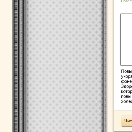
Новос
Повы
укор
фоне
Здор
кото
повы
холес
Чит