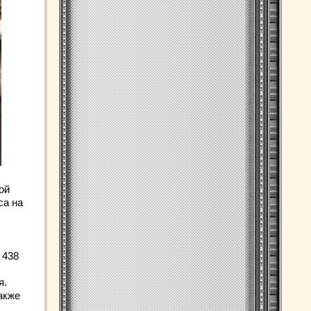
ой
са на
 438
я.
также