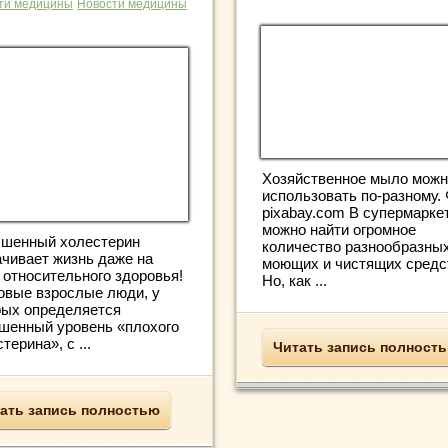
ти медицины
Новости медицины
Хозяйственное мыло можн
использовать по-разному. 
pixabay.com В супермарке
можно найти огромное
шенный холестерин
количество разнообразны
ачивает жизнь даже на
моющих и чистящих средс
 относительного здоровья!
Но, как ...
овые взрослые люди, у
рых определяется
шенный уровень «плохого
терина», с ...
Читать запись полност
ать запись полностью