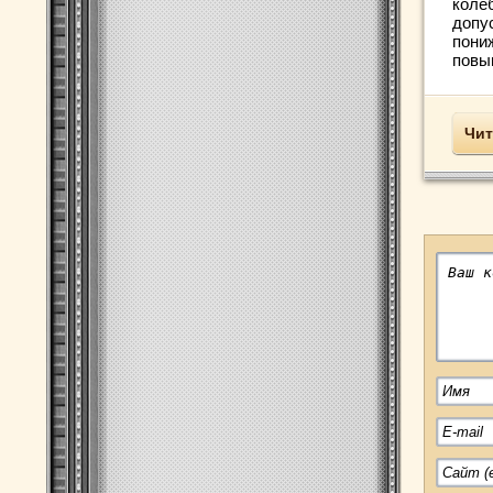
коле
допус
пониж
повыш
Чит