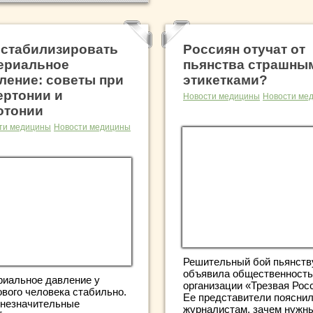
 стабилизировать
Россиян отучат от
ериальное
пьянства страшны
ление: советы при
этикетками?
ертонии и
Новости медицины
Новости ме
отонии
ти медицины
Новости медицины
Решительный бой пьянств
объявила общественность
риальное давление у
организации «Трезвая Рос
ового человека стабильно.
Ее представители поясни
 незначительные
журналистам, зачем нужн