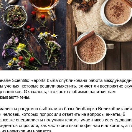
рнале Scientific Reports была опубликована работа международн
пы ученых, которые решили выяснить, влияет ли восприятие вку
р напитков. Оказалось, что часто любимые напитки нам
язывают» гены.
иалисты рандомно выбрали из базы биобанрка Великобритании
ч человек, которых попросили ответить на вопросы анкеты. В
анке же специалисты получили геномы участников исследовани
ндентов спросили, как часто они пьют кофе, чай и алкоголь, а 
 из напитков им нравятся.