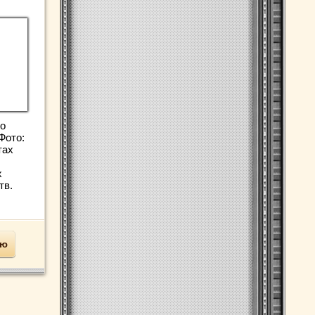
о
Фото:
тах
х
тв.
ью