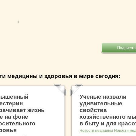
.
ти медицины и здоровья в мире сегодня:
вышенный
Ученые назвали
естерин
удивительные
рачивает жизнь
свойства
е на фоне
хозяйственного м
осительного
в быту и для крас
ровья
Новости медицины
Новости ме