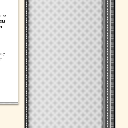
ю
лее
чем
ет
и с
т