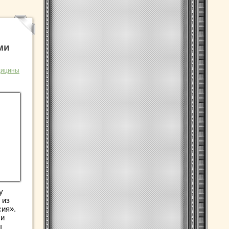
ми
дицины
у
 из
сия».
ли
ы