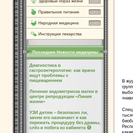
Здоровый образ жизни
108
Правильное питание
201
Народная медицина
140
Инструкции лекарства
Последние Новости медицины
Диагностика в
гастроэнтерологии: как врачи
ищут проблемы с
пищеварением
В жу
груп
Лечение эндометриоза матки в
выбо
центре репродукции «Линия
«нав
жизни»
Спец
УЗИ детям – безопасно ли,
тыся
зачем его назначают и как
биоб
пережить процедуру без драмы,
Респо
слёз и побега из кабинета 😅
какие