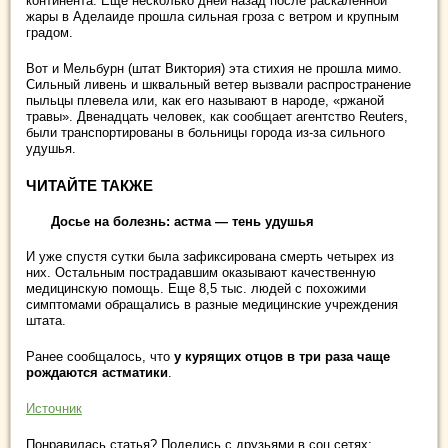
континента. Еще несколько дней назад после раскаленной
жары в Аделаиде прошла сильная гроза с ветром и крупным
градом.
Вот и Мельбурн (штат Виктория) эта стихия не прошла мимо.
Сильный ливень и шквальный ветер вызвали распространение
пыльцы плевела или, как его называют в народе, «ржаной
травы». Двенадцать человек, как сообщает агентство Reuters,
были транспортированы в больницы города из-за сильного
удушья.
ЧИТАЙТЕ ТАКЖЕ
Досье на болезнь: астма — тень удушья
И уже спустя сутки была зафиксирована смерть четырех из
них. Остальным пострадавшим оказывают качественную
медицинскую помощь. Еще 8,5 тыс. людей с похожими
симптомами обращались в разные медицинские учреждения
штата.
Ранее сообщалось, что
у курящих отцов в три раза чаще
рождаются астматики
.
Источник
Понравилась статья? Поделись с друзьями в соц.сетях: