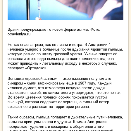
Врачи предупреждают о новой форме астмы. Фото:
otravleniya.ru
Не так опасна гроза, как ее ливни и ветра. В Австралии 4
человека умерло в больнице после вдыхания ядовитой пыльцы,
которую разнес по штату грозовой ураган. Ученые говорят об
опасности этого вида пыльцы для всего человечества, она
может приводить к летальному исходу в некоторых случаях,
передает «Ортодокс».
Вспышки «грозовой астмы» – такое название получил этот
синдром – были зафиксированы еще в 1987 году. Каждый
человек думает, что атмосфера воздуха после дождя
становится чистой, но климатологи утверждают, что это не так.
Во время цветения полевой сорняк покрывается густой
пыльцой, которая содержит аллергены, а сильный ветер
срывает ее и разносит по территории региона.
Таким образом, пыльца попадает в дыхательные пути человека,
вызывая приступы кашля и удушья. Климат Австралии
продолжает удивлять и шокировать аборигенов этого