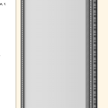
, т.
.