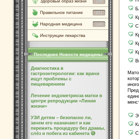
Здоровый образ жизни
108
Б
Правильное питание
201
К
Народная медицина
140
С
К
Инструкции лекарства
К
К
Последние Новости медицины
В
Диагностика в
Мато
гастроэнтерологии: как врачи
котор
ищут проблемы с
пищеварением
иного
Пред
Лечение эндометриоза матки в
един
центре репродукции «Линия
менс
жизни»
Э
УЗИ детям – безопасно ли,
зачем его назначают и как
К
пережить процедуру без драмы,
С
слёз и побега из кабинета 😅