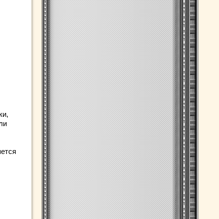
ки,
ли
яется