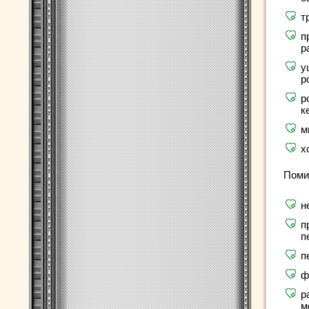
т
п
р
у
р
р
к
м
х
Поми
н
п
п
п
ф
р
м