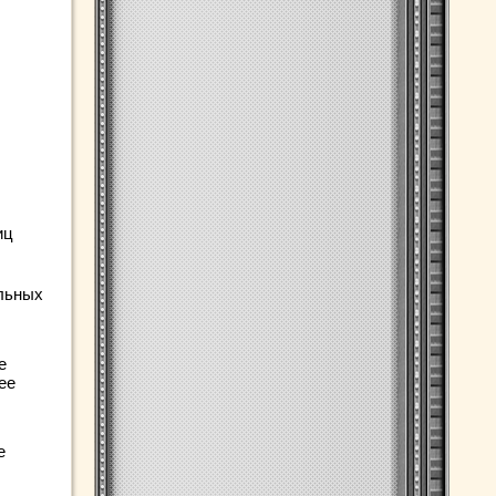
иц
льных
е
ее
е