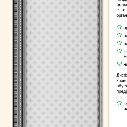
больш
е. т
орга
п
н
п
з
м
н
Дисф
кров
обус
пред
з
я