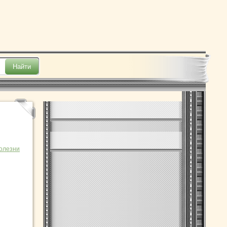
олезни