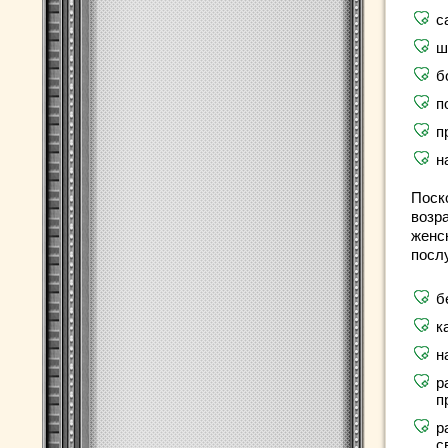
с
ш
б
п
п
н
Поск
возр
женс
посл
б
к
н
р
п
р
с