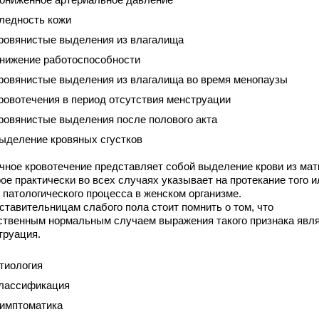
ледность кожи
ровянистые выделения из влагалища
нижение работоспособности
ровянистые выделения из влагалища во время менопаузы
ровотечения в период отсутствия менструации
ровянистые выделения после полового акта
ыделение кровяных сгустков
чное кровотечение представляет собой выделение крови из мат
ое практически во всех случаях указывает на протекание того и
 патологического процесса в женском организме.
ставительницам слабого пола стоит помнить о том, что
ственным нормальным случаем выражения такого признака явл
труация.
тиология
лассификация
имптоматика