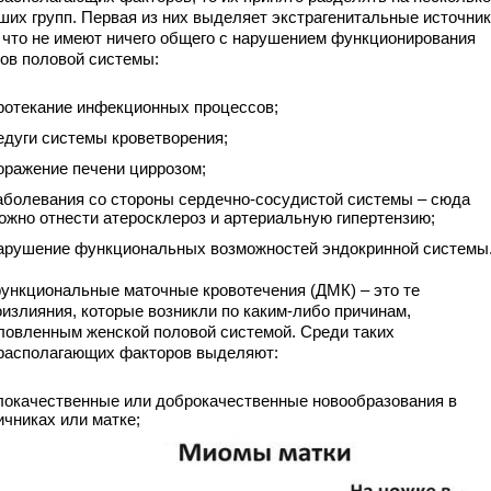
их групп. Первая из них выделяет экстрагенитальные источники
е, что не имеют ничего общего с нарушением функционирования
нов половой системы:
ротекание инфекционных процессов;
едуги системы кроветворения;
оражение печени циррозом;
аболевания со стороны сердечно-сосудистой системы – сюда
ожно отнести атеросклероз и артериальную гипертензию;
арушение функциональных возможностей эндокринной системы
ункциональные маточные кровотечения (ДМК) – это те
оизлияния, которые возникли по каким-либо причинам,
ловленным женской половой системой. Среди таких
располагающих факторов выделяют:
локачественные или доброкачественные новообразования в
ичниках или матке;