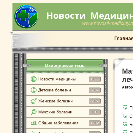
www.novosti-mediciny.r
Главна
Медицинские темы
Ма
ле
Новости медицины
1877
Автор
Детские болезни
216
Женские болезни
215
П
Мужские болезни
101
С
Общие заболевания
1782
Б
П