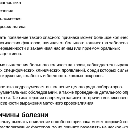
иагностика
ечение
сложнения
рофилактика
ать появление такого опасного признака может большое количе
логических факторов, начиная от большого количества заболев
беременности и заканчивая насилием или приемом оральных
рацептивов.
мо выделения большого количества крови, наблюдается выраж
их специфических клинических проявлений, среди которых силь
вокружение, слабость и бледность кожных покровов.
ностика подразумевает выполнение целого ряда лабораторно-
рументальных обследований, а также проведение детального оп
ентки. Тактика терапии напрямую зависит от причин возникновен
нсивности выражения маточного кровоизлияния.
ичины болезни
ольку вызвать появление подобного признака может широкий сп
располагающих факторов, то их принято разделять на несколько