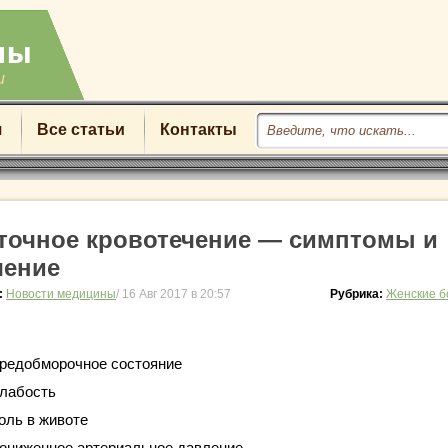
u
я
Все статьи
Контакты
точное кровотечение — симптомы и
чение
:
Новости медицины
/ 16 Авг 2017 в 20:57
Рубрика:
Женские б
редобморочное состояние
лабость
оль в животе
ониженное артериальное давление