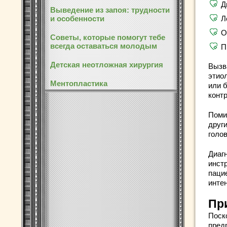
Д
Выведение из запоя: трудности
и особенности
Л
О
Советы, которые помогут тебе
всегда оставаться молодым
П
Детская неотложная хирургия
Вызв
этио
Ментопластика
или 
конт
Поми
друг
голо
Диаг
инст
паци
инте
Пр
Поск
пред