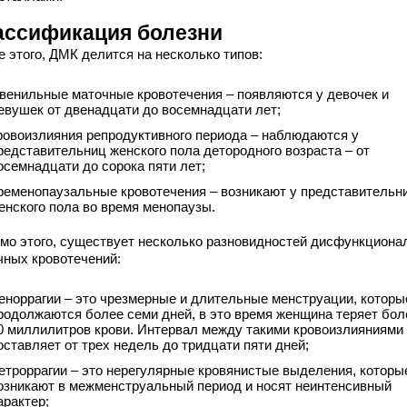
ассификация болезни
е этого, ДМК делится на несколько типов:
венильные маточные кровотечения – появляются у девочек и
евушек от двенадцати до восемнадцати лет;
ровоизлияния репродуктивного периода – наблюдаются у
редставительниц женского пола детородного возраста – от
осемнадцати до сорока пяти лет;
ременопаузальные кровотечения – возникают у представительн
енского пола во время менопаузы.
мо этого, существует несколько разновидностей дисфункциона
чных кровотечений:
еноррагии – это чрезмерные и длительные менструации, которы
родолжаются более семи дней, в это время женщина теряет бол
0 миллилитров крови. Интервал между такими кровоизлияниями
оставляет от трех недель до тридцати пяти дней;
етроррагии – это нерегулярные кровянистые выделения, которы
озникают в межменструальный период и носят неинтенсивный
арактер;