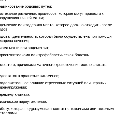
равмирование родовых путей;
ротекание различных процессов, которые могут привести к
азрушению тканей матки;
щемление или задержка места, которое должно отходить после
одов;
одовая деятельность, которая была осуществлена при помощи
есарева сечения;
иома матки или эндометрит;
орионэпителиома или трофобластическая болезнь.
мо этого, причинами маточного кровотечения можно считать:
едостаток в организме витаминов;
родолжительное влияние стрессовых ситуаций или нервных
еренапряжений;
еремену климата;
изическое переутомление;
аботу, которая подразумевает контакт с токсинами или тяжелым
еталлами.