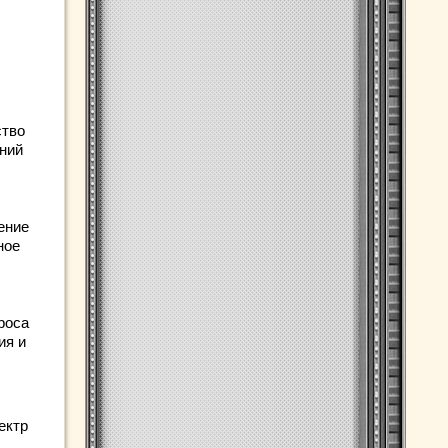
ство
аний
ение
ное
роса
ия и
ектр