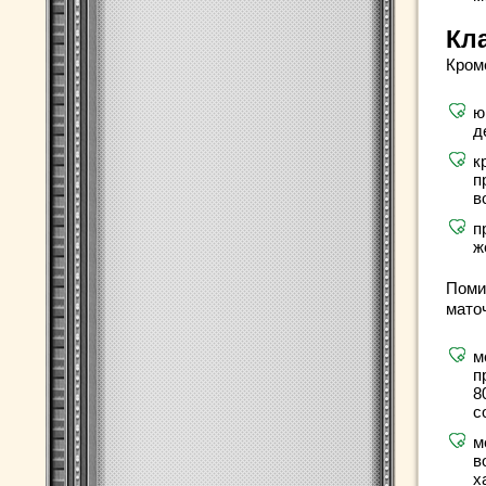
Кл
Кром
ю
д
к
п
в
п
ж
Поми
мато
м
п
8
с
м
в
х