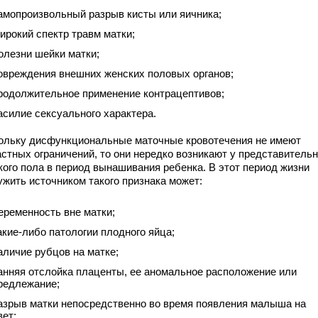
амопроизвольный разрыв кисты или яичника;
ирокий спектр травм матки;
олезни шейки матки;
овреждения внешних женских половых органов;
родолжительное применение контрацептивов;
асилие сексуального характера.
ольку дисфункциональные маточные кровотечения не имеют
астных ограничений, то они нередко возникают у представитель
кого пола в период вынашивания ребенка. В этот период жизни
ужить источником такого признака может:
еременность вне матки;
акие-либо патологии плодного яйца;
аличие рубцов на матке;
анняя отслойка плаценты, ее аномальное расположение или
редлежание;
азрыв матки непосредственно во время появления малыша на
вет;