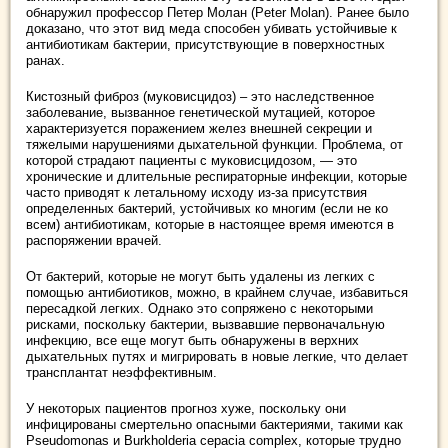
обнаружил профессор Петер Молан (Peter Molan). Ранее было
доказано, что этот вид меда способен убивать устойчивые к
антибиотикам бактерии, присутствующие в поверхностных
ранах.
Кистозный фиброз (муковисцидоз) – это наследственное
заболевание, вызванное генетической мутацией, которое
характеризуется поражением желез внешней секреции и
тяжелыми нарушениями дыхательной функции. Проблема, от
которой страдают пациенты с муковисцидозом, — это
хронические и длительные респираторные инфекции, которые
часто приводят к летальному исходу из-за присутствия
определенных бактерий, устойчивых ко многим (если не ко
всем) антибиотикам, которые в настоящее время имеются в
распоряжении врачей.
От бактерий, которые не могут быть удалены из легких с
помощью антибиотиков, можно, в крайнем случае, избавиться
пересадкой легких. Однако это сопряжено с некоторыми
рисками, поскольку бактерии, вызвавшие первоначальную
инфекцию, все еще могут быть обнаружены в верхних
дыхательных путях и мигрировать в новые легкие, что делает
трансплантат неэффективным.
У некоторых пациентов прогноз хуже, поскольку они
инфицированы смертельно опасными бактериями, такими как
Pseudomonas и Burkholderia cepacia complex, которые трудно