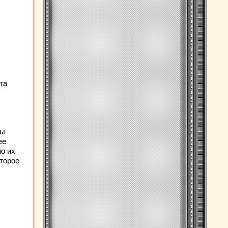
та
бы
ее
о их
оторое