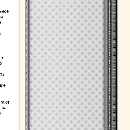
х
ьное
мы
а
к
то
о
ать
ние
егают
 на
в