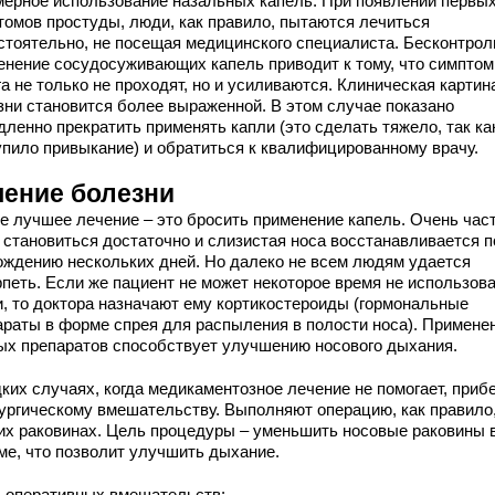
мерное использование назальных капель. При появлении первы
томов простуды, люди, как правило, пытаются лечиться
стоятельно, не посещая медицинского специалиста. Бесконтрол
енение сосудосуживающих капель приводит к тому, что симпто
а не только не проходят, но и усиливаются. Клиническая картин
зни становится более выраженной. В этом случае показано
дленно прекратить применять капли (это сделать тяжело, так ка
упило привыкание) и обратиться к квалифицированному врачу.
чение болезни
е лучшее лечение – это бросить применение капель. Очень час
о становиться достаточно и слизистая носа восстанавливается п
ождению нескольких дней. Но далеко не всем людям удается
рпеть. Если же пациент не может некоторое время не использов
и, то доктора назначают ему кортикостероиды (гормональные
араты в форме спрея для распыления в полости носа). Примене
ых препаратов способствует улучшению носового дыхания.
ких случаях, когда медикаментозное лечение не помогает, приб
рургическому вмешательству. Выполняют операцию, как правило,
их раковинах. Цель процедуры – уменьшить носовые раковины 
ме, что позволит улучшить дыхание.
 оперативных вмешательств: