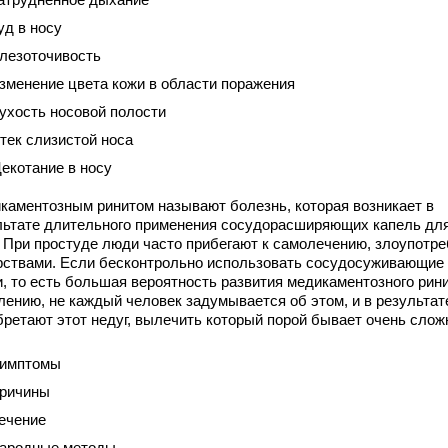
уд в носу
лезоточивость
зменение цвета кожи в области поражения
ухость носовой полости
тек слизистой носа
екотание в носу
каментозным ринитом называют болезнь, которая возникает в
льтате длительного применения сосудорасширяющих капель дл
. При простуде люди часто прибегают к самолечению, злоупотр
рствами. Если бесконтрольно использовать сосудосуживающие
и, то есть большая вероятность развития медикаментозного рини
лению, не каждый человек задумывается об этом, и в результат
бретают этот недуг, вылечить который порой бывает очень слож
имптомы
ричины
ечение
ародные методы