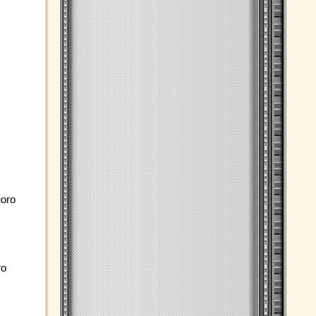
ого
го