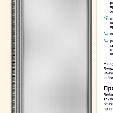
р
п
э
м
н
п
о
р
с
м
н
Наро
Лучш
наиб
забо
Пр
Любы
так 
осно
врач