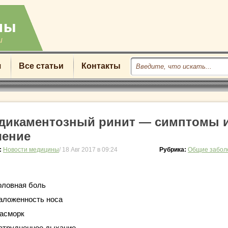
u
я
Все статьи
Контакты
дикаментозный ринит — симптомы 
чение
:
Новости медицины
/ 18 Авг 2017 в 09:24
Рубрика:
Общие забол
оловная боль
аложенность носа
асморк
атрудненное дыхание