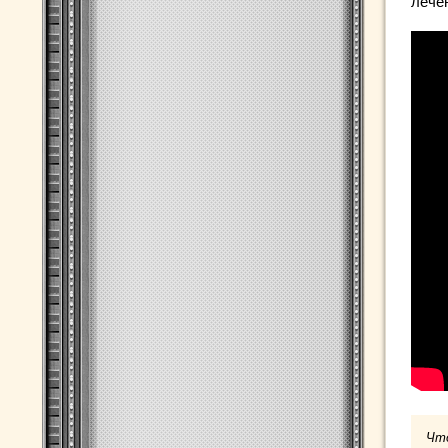
лече
Чт