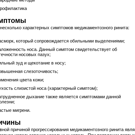
рофилактика
мптомы
 несколько характерных симптомов медикаментозного ринита:
асморк, который сопровождается обильными выделениями;
аложенность носа. Данный симптом свидетельствует об
течности носовых пазух;
ильный зуд и щекотание в носу;
овышенная слезоточивость;
зменения цвета кожи;
ухость слизистой носа (характерный симптом);
атрудненное дыхание также является симптомами данной
олезни;
астые мигрени.
ичины
вной причиной прогрессирования медикаментозного ринита явля