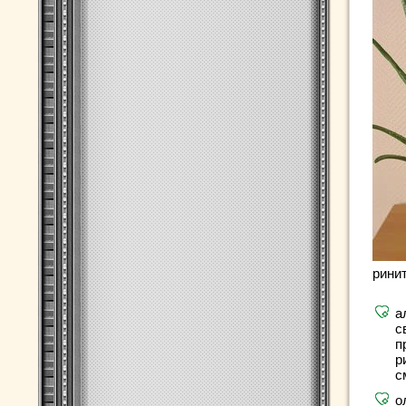
рини
а
с
п
р
с
о