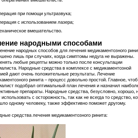
перация при помощи ультразвука;
перация с использованием лазера;
еханическое вмешательство.
чение народными способами
енение народных способов для лечения медикаментозного рини
ешено лишь при случаях, когда симптомы недуга не выражены.
енять любые рецепты можно только после консультации
иалиста. Народные средства в комплексе с медикаментозной
пией дают очень положительные результаты. Лечение
каментозного ринита – процесс довольно простой. Главное, что
иалист подобрал оптимальный план лечения и назначил наибол
ктивные препараты. Народные средства, безусловно, хорошо, н
 использовать с осторожность, так как не всегда то средство, к
шло одному человеку, также эффективно поможет другому.
дные средства лечения медикаментозного ринита: