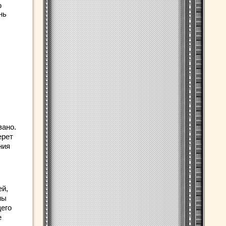
ю
нь
вано.
ерет
ния
ей,
мы
щего
е