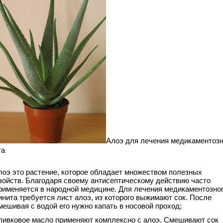
Алоэ для лечения медикаментозн
та
лоэ это растение, которое обладает множеством полезных
войств. Благодаря своему антисептическому действию часто
рименяется в народной медицине. Для лечения медикаментозно
инита требуется лист алоэ, из которого выжимают сок. После
мешивая с водой его нужно капать в носовой проход;
ливковое масло применяют комплексно с алоэ. Смешивают сок