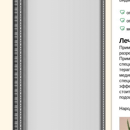
о
о
м
Ле
Прим
разр
Прим
спец
тера
меди
спец
эффе
стоит
подо
Наро