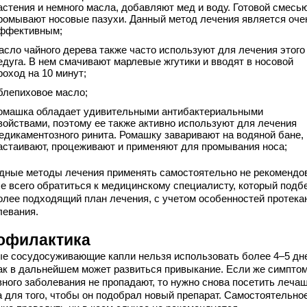
астения и немного масла, добавляют мед и воду. Готовой смесь
ромывают носовые пазухи. Данный метод лечения является оче
ффективным;
асло чайного дерева также часто используют для лечения этого
едуга. В нем смачивают марлевые жгутики и вводят в носовой
роход на 10 минут;
блепиховое масло;
омашка обладает удивительными антибактериальными
войствами, поэтому ее также активно используют для лечения
едикаментозного ринита. Ромашку заваривают на водяной бане,
астаивают, процеживают и применяют для промывания носа;
дные методы лечения применять самостоятельно не рекомендо
е всего обратиться к медицинскому специалисту, который подб
олее подходящий план лечения, с учетом особенностей протека
левания.
офилактика
е сосудосуживающие капли нельзя использовать более 4–5 дн
как в дальнейшем может развиться привыкание. Если же симпто
вного заболевания не пропадают, то нужно снова посетить леча
а для того, чтобы он подобрал новый препарат. Самостоятельно