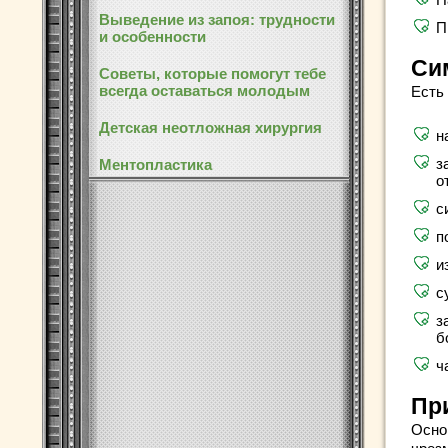
Выведение из запоя: трудности
П
и особенности
Си
Советы, которые помогут тебе
всегда оставаться молодым
Есть
Детская неотложная хирургия
н
з
Ментопластика
о
с
п
и
с
з
б
ч
Пр
Осно