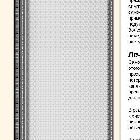
чрез
симп
само
прим
недуг
боле
неме
наст
Ле
Само
этог
прох
поте
капл
преп
данн
В ред
к хи
нижн
объе
Виды