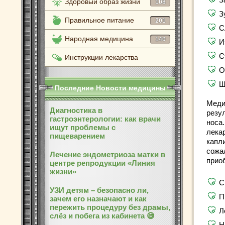
Здоровый образ жизни
108
З
Правильное питание
201
С
Народная медицина
140
И
С
Инструкции лекарства
О
Щ
Последние Новости медицины
Меди
Диагностика в
резу
гастроэнтерологии: как врачи
носа
ищут проблемы с
лека
пищеварением
капл
сожа
Лечение эндометриоза матки в
прио
центре репродукции «Линия
жизни»
С
УЗИ детям – безопасно ли,
П
зачем его назначают и как
пережить процедуру без драмы,
Л
слёз и побега из кабинета 😅
Н