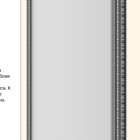
я
ебляя
та. К
е
но.