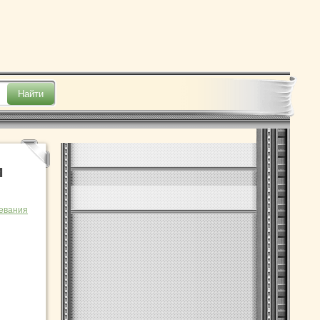
и
евания