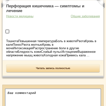
Перфорация кишечника — симптомы и
лечение
Новости медицины
Общие заболевания
ТошнотаПовышенная температураБоль в животеРвотаКровь в
калеПоносРвота желчьюКровь в
мочеИнтоксикацияРаспространение боли в другие
областиБледность кожиСлабый пульсИстощениеВыраженное
напряжение мышц животаХолодная кожаПримесь кала ...
Читать запись полностью