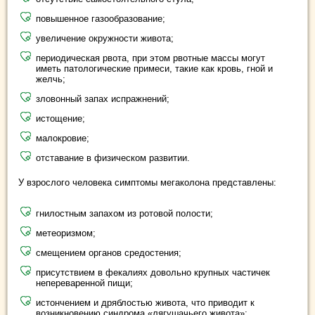
повышенное газообразование;
увеличение окружности живота;
периодическая рвота, при этом рвотные массы могут
иметь патологические примеси, такие как кровь, гной и
желчь;
зловонный запах испражнений;
истощение;
малокровие;
отставание в физическом развитии.
У взрослого человека симптомы мегаколона представлены:
гнилостным запахом из ротовой полости;
метеоризмом;
смещением органов средостения;
присутствием в фекалиях довольно крупных частичек
непереваренной пищи;
истончением и дряблостью живота, что приводит к
возникновению синдрома «лягушачьего живота»;