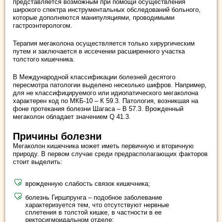
представляется возможным при помощи осуществления
широкого спектра инструментальных обследований больного,
которые дополняются манипуляциями, проводимыми
гастроэнтерологом.
Терапия мегаколона осуществляется только хирургическим
путем и заключается в иссечении расширенного участка
толстого кишечника.
В Международной классификации болезней десятого
пересмотра патологии выделено несколько шифров. Например,
для не классифицируемого или идиопатического мегаколона
характерен код по МКБ-10 – К 59.3. Патология, возникшая на
фоне протекания болезни Шагаса – В 57.3. Врожденный
мегаколон обладает значением Q 41.3.
Причины болезни
Мегаколон кишечника может иметь первичную и вторичную
природу. В первом случае среди предрасполагающих факторов
стоит выделить:
врожденную слабость связок кишечника;
болезнь Гиршпрунга – подобное заболевание
характеризуется тем, что отсутствуют нервные
сплетения в толстой кишке, в частности в ее
ректосигмоидальном отделе;