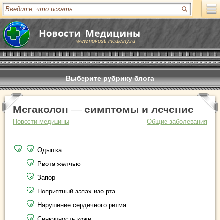
www.novosti-mediciny.ru
Выберите рубрику блога
Мегаколон — симптомы и лечение
Новости медицины
Общие заболевания
Одышка
Рвота желчью
Запор
Неприятный запах изо рта
Нарушение сердечного ритма
Синюшность кожи