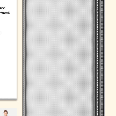
ясо
еткой
с