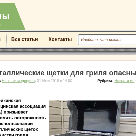
u
я
Все статьи
Контакты
таллические щетки для гриля опасны
:
Новости медицины
/ 31 Июл 2018 в 14:00
Рубрика:
Новости ме
иканская
цинская ассоциация
) призывает
влять осторожность
использовании
ллических щеток
чистки гриля.