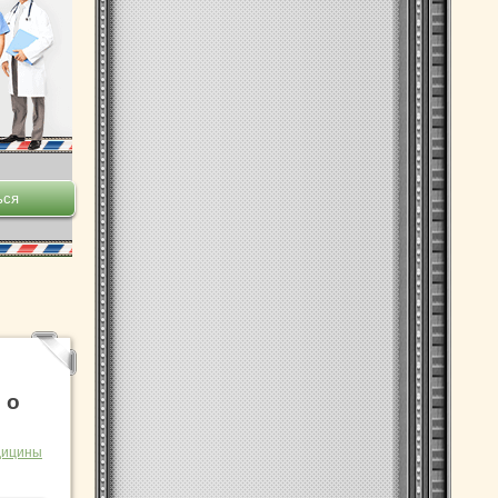
 о
дицины