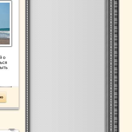
й о
ться
быть
ью