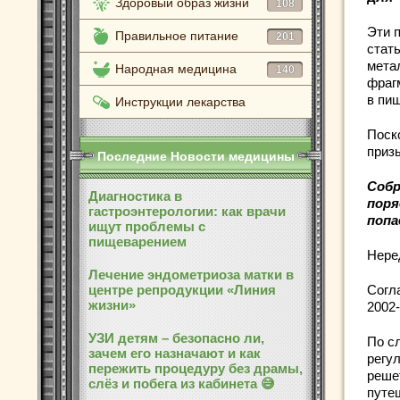
Здоровый образ жизни
108
Эти 
Правильное питание
201
стат
мета
Народная медицина
140
фраг
в пи
Инструкции лекарства
Поск
приз
Последние Новости медицины
Собр
Диагностика в
поря
гастроэнтерологии: как врачи
попа
ищут проблемы с
пищеварением
Нере
Лечение эндометриоза матки в
центре репродукции «Линия
Согла
жизни»
2002
УЗИ детям – безопасно ли,
По с
зачем его назначают и как
регу
пережить процедуру без драмы,
реше
слёз и побега из кабинета 😅
путе