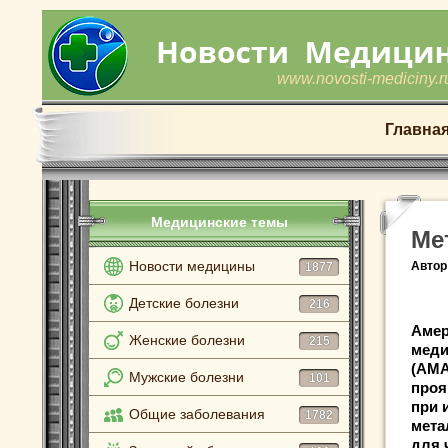
www.novosti-mediciny.r
Главна
Медицинские темы
Ме
Новости медицины
Автор
1877
Детские болезни
216
Амер
Женские болезни
215
меди
(AMA
Мужские болезни
101
проя
при 
Общие заболевания
1782
мета
для 