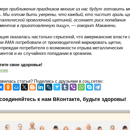
мере приближения праздников многие из нас будут готовить м
ь. Мы хотим быть уверены, что каждый, кто чистит гриль щ
таллической проволочной щетиной, осознает риск попадания
ментов в приготовленную пищу», — говорит Маканени.
ация оказалась настолько серьезной, что американские власти 
чи АМА потребовали от производителей маркировать щетки,
упреждая потребителя о возможности отрыва металлических
ентов и их случайного попадании в организм.
гите свое здоровье!
чник
авилась статья? Поделись с друзьями в соц.сетях:
соединяйтесь к нам ВКонтакте, будьте здоровы!