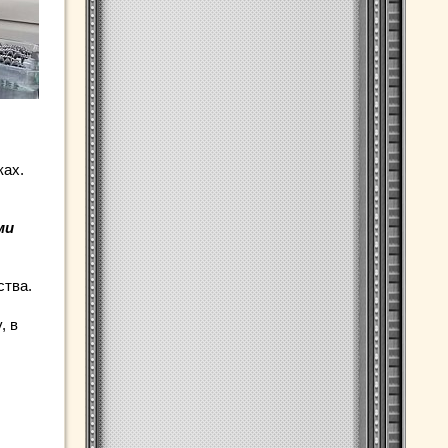
ы
ках.
ми
ства.
, в