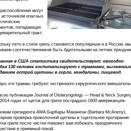
приспособления могут
ь источником опасных
ллических
ментов, попадающих
щеварительный тракт.
ольку лето в стиле гриль становится популярным и в России, м
ываем соотечественников быть бдительными на летних праздни
анная в США статистика свидетельствует: ежегодно
дка 130 человек госпитализируют с травмами, вызванны
данием острой щетины в горло, миндалины, пищевод.
дко эти травмы требуют экстренного хирургического вмешатель
сно публикации Journal of Otolaryngology — Head & Neck Surgery
-2014 годах от щеток для гриля пострадало 1600 американцев.
ловам президента АМА Барбары Маканени (Barbara McAneny),
лярная проверка проволочной щетины и тщательное протирание
тки гриля после чистки поможет вам избежать праздничного
шествия в приемный покой.