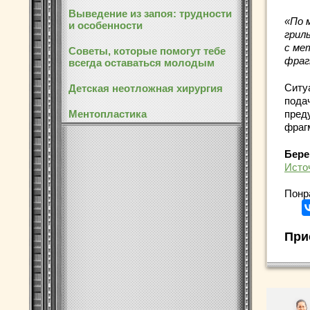
Выведение из запоя: трудности
«По 
и особенности
грил
с ме
Советы, которые помогут тебе
фраг
всегда оставаться молодым
Ситу
Детская неотложная хирургия
пода
Ментопластика
пред
фрагм
Бере
Исто
Понр
При