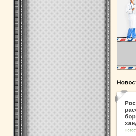
Новос
Рос
рас
бор
хан
Новос