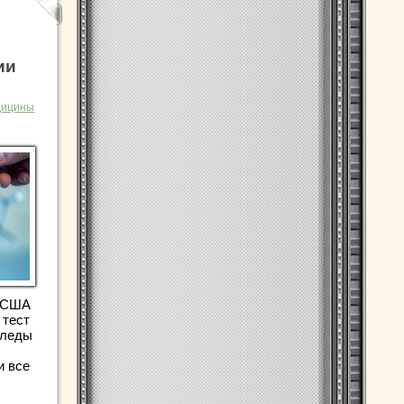
ии
дицины
з США
 тест
следы
и все