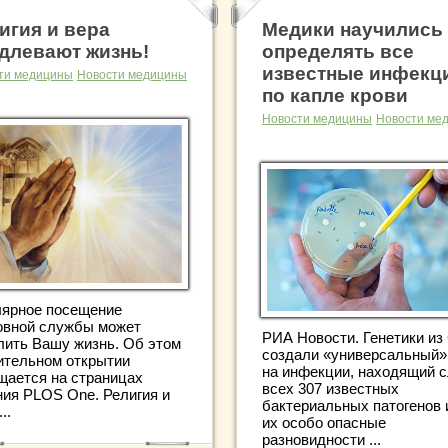
игия и вера
Медики научились
длевают жизнь!
определять все
известные инфекц
ти медицины
Новости медицины
по капле крови
Новости медицины
Новости ме
лярное посещение
овной службы может
РИА Новости. Генетики и
лить Вашу жизнь. Об этом
создали «универсальный»
ительном открытии
на инфекции, находящий 
щается на страницах
всех 307 известных
ния PLOS One. Религия и
бактериальных патогенов 
..
их особо опасные
разновидности ...