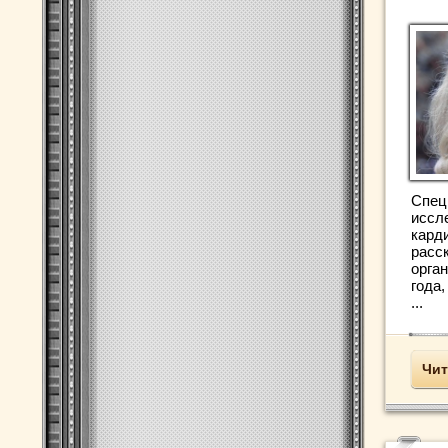
Спец
иссл
кард
расск
орга
года,
...
Чит