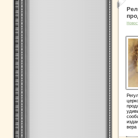
Рел
про
Новос
Регу
церк
прод
удив
сооб
изда
вера .