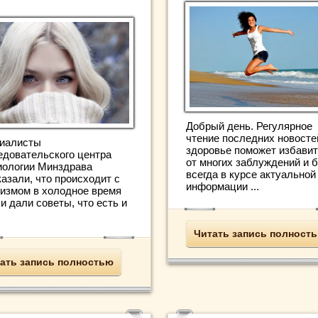
Добрый день. Регулярное
чтение последних новосте
иалисты
здоровье поможет избави
едовательского центра
от многих заблуждений и 
иологии Минздрава
всегда в курсе актуальной
азали, что происходит с
информации ...
низмом в холодное время
 и дали советы, что есть и
Читать запись полност
ать запись полностью