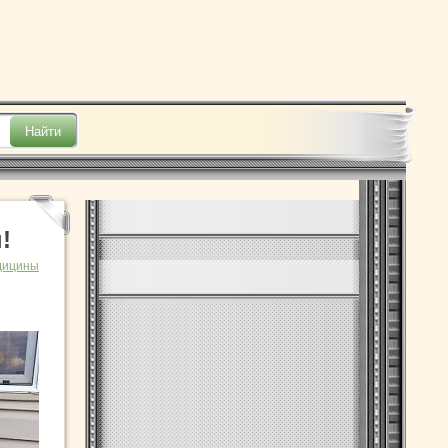
!
дицины