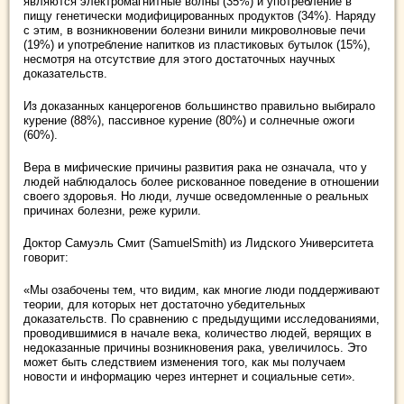
являются электромагнитные волны (35%) и употребление в
пищу генетически модифицированных продуктов (34%). Наряду
с этим, в возникновении болезни винили микроволновые печи
(19%) и употребление напитков из пластиковых бутылок (15%),
несмотря на отсутствие для этого достаточных научных
доказательств.
Из доказанных канцерогенов большинство правильно выбирало
курение (88%), пассивное курение (80%) и солнечные ожоги
(60%).
Вера в мифические причины развития рака не означала, что у
людей наблюдалось более рискованное поведение в отношении
своего здоровья. Но люди, лучше осведомленные о реальных
причинах болезни, реже курили.
Доктор Самуэль Смит (SamuelSmith) из Лидского Университета
говорит:
«Мы озабочены тем, что видим, как многие люди поддерживают
теории, для которых нет достаточно убедительных
доказательств. По сравнению с предыдущими исследованиями,
проводившимися в начале века, количество людей, верящих в
недоказанные причины возникновения рака, увеличилось. Это
может быть следствием изменения того, как мы получаем
новости и информацию через интернет и социальные сети».