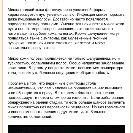
Микоз гладкой кожи фолликулярно-узелковой формы
характеризуется пустулезной сыпью. Инфекция может поразить
даже пушковые волосы. Достаточно часто появляются
опрелости между пальцами. Именно так начинается микоз кожи
рук и ног. По мере прогрессирования патологии возникают
натоптыши, и грубеет кожа на ногах. Кроме шелушения могут
появляться такие симптомы, как болезненные гнойные
пузырьки, ногти начинают слоиться, желтеют и могут
значительно разрушаться.
Микоз кожи головы проявляется не только шелушением, но и
тусклостью, ослаблением волос. Особо неприятно заболевание
кожи лица. В целом у пациента может повыситься температура
тела, возникнуть болевые ощущения и общая слабость.
Проблема в том, что первичные симптомы столь
незначительны, что сам человек не обращает на них внимания
и не обращается к врачу. В это время болезнь постепенно
прогрессирует и потом сложнее ее излечить. Если заболевание
обнаружено на ранней стадии, то есть больше шансов вылечить
микоз полностью без вероятности рецидивов. Но без грамотного
и своевременного лечения недуг может дать большое
количество осложнений.