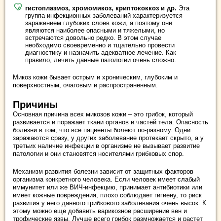
гистоплазмоз, хромомикоз, криптококкоз и др.
Эта
группа инфекционных заболеваний характеризуется
заражением глубоких слоев кожи, а поэтому они
являются наиболее опасными и тяжелыми, но
встречаются довольно редко. В этом случае
необходимо своевременно и тщательно провести
диагностику и назначить адекватное лечение. Как
правило, лечить данные патологии очень сложно.
Микоз кожи бывает острым и хроническим, глубоким и
поверхностным, очаговым и распространенным.
Причины
Основная причина всех микозов кожи – это грибок, который
развивается и поражает ткани органов и частей тела. Опасность
болезни в том, что все пациенты болеют по-разному. Одни
заражаются сразу, у других заболевание протекает скрыто, а у
третьих наличие инфекции в организме не вызывает развитие
патологии и они становятся носителями грибковых спор.
Механизм развития болезни зависит от защитных факторов
организма конкретного человека. Если человек имеет слабый
иммунитет или же ВИЧ-инфекцию, принимает антибиотики или
имеет кожные повреждения, плохо соблюдает гигиену, то риск
развития у него данного грибкового заболевания очень высок. К
этому можно еще добавить варикозное расширение вен и
трофические язвы. Лучше всего грибок размножается и растет