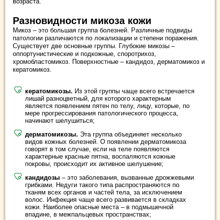
возраста.
Разновидности микоза кожи
Микоз – это большая группа болезней. Различные подвиды
патологии различаются по локализации и степени поражения.
Существует две основные группы. Глубокие микозы –
оппортунистические и подкожные, споротрихоз,
хромобластомикоз. Поверхностные – кандидоз, дерматомикоз и
кератомикоз.
кератомикозы.
Из этой группы чаще всего встречается
лишай разноцветный, для которого характерным
является появлением пятен по телу, лицу, которые, по
мере прогрессирования патологического процесса,
начинают шелушиться;
дерматомикозы.
Эта группа объединяет несколько
видов кожных болезней. О появлении дерматомикоза
говорят в том случае, если на теле появляются
характерные красные пятна, воспаляются кожные
покровы, происходит их активное шелушение;
кандидозы
– это заболевания, вызванные дрожжевыми
грибками. Недуги такого типа распространяются по
тканям всех органов и частей тела, за исключением
волос. Инфекция чаще всего развивается в складках
кожи. Наиболее опасные места – в подмышечной
впадине, в межпальцевых пространствах;