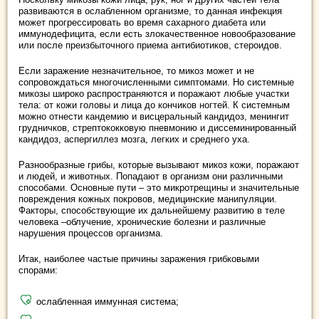
развиваются в ослабленном организме, то данная инфекция
может прогрессировать во время сахарного диабета или
иммунодефицита, если есть злокачественное новообразование
или после преизбыточного приема антибиотиков, стероидов.
Если заражение незначительное, то микоз может и не
сопровождаться многочисленными симптомами. Но системные
микозы широко распространяются и поражают любые участки
тела: от кожи головы и лица до кончиков ногтей. К системным
можно отнести кандемию и висцеральный кандидоз, менингит
грудничков, стрептококковую пневмонию и диссеминированный
кандидоз, аспергиллез мозга, легких и среднего уха.
Разнообразные грибы, которые вызывают микоз кожи, поражают
и людей, и животных. Попадают в организм они различными
способами. Основные пути – это микротрещины и значительные
повреждения кожных покровов, медицинские манипуляции.
Факторы, способствующие их дальнейшему развитию в теле
человека –облучение, хронические болезни и различные
нарушения процессов организма.
Итак, наиболее частые причины заражения грибковыми
спорами:
ослабленная иммунная система;