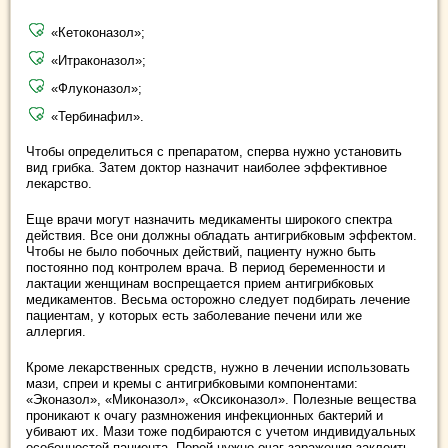
«Кетоконазол»;
«Итраконазол»;
«Флуконазол»;
«Тербинафил».
Чтобы определиться с препаратом, сперва нужно установить
вид грибка. Затем доктор назначит наиболее эффективное
лекарство.
Еще врачи могут назначить медикаменты широкого спектра
действия. Все они должны обладать антигрибковым эффектом.
Чтобы не было побочных действий, пациенту нужно быть
постоянно под контролем врача. В период беременности и
лактации женщинам воспрещается прием антигрибковых
медикаментов. Весьма осторожно следует подбирать лечение
пациентам, у которых есть заболевание печени или же
аллергия.
Кроме лекарственных средств, нужно в лечении использовать
мази, спреи и кремы с антигрибковыми компонентами:
«Эконазол», «Миконазол», «Оксиконазол». Полезные вещества
проникают к очагу размножения инфекционных бактерий и
убивают их. Мази тоже подбираются с учетом индивидуальных
особенностей пациента. Порой нужно очаг заражения заклеить