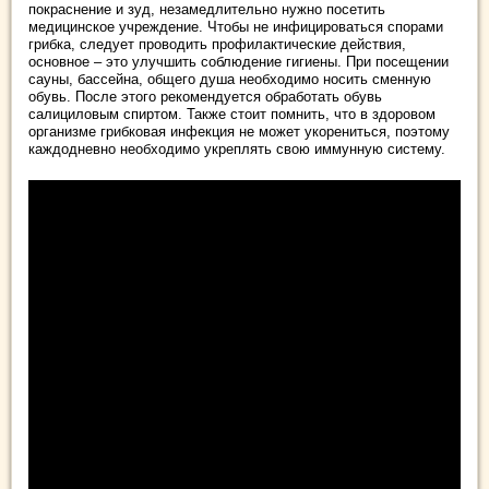
покраснение и зуд, незамедлительно нужно посетить
медицинское учреждение. Чтобы не инфицироваться спорами
грибка, следует проводить профилактические действия,
основное – это улучшить соблюдение гигиены. При посещении
сауны, бассейна, общего душа необходимо носить сменную
обувь. После этого рекомендуется обработать обувь
салициловым спиртом. Также стоит помнить, что в здоровом
организме грибковая инфекция не может укорениться, поэтому
каждодневно необходимо укреплять свою иммунную систему.