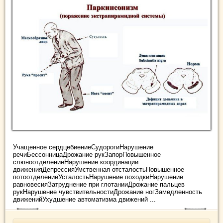
Учащенное сердцебиениеСудорогиНарушение
речиБессонницаДрожание рукЗапорПовышенное
слюноотделениеНарушение координации
движенияДепрессияУмственная отсталостьПовышенное
потоотделениеУсталостьНарушение походкиНарушение
равновесияЗатруднение при глотанииДрожание пальцев
рукНарушение чувствительностиДрожание ногЗамедленность
движенийУхудшение автоматизма движений ...