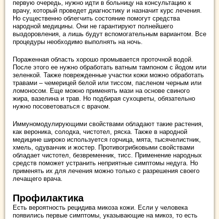
первую очередь, нужно идти в больницу на консультацию к
врачу, который проведет диагностику и назначит курс лечения.
Но существенно облегчить состояние помогут средства
народной медицины. Они не гарантируют полнейшего
выздоровления, а лишь будут вспомогательным вариантом. Все
процедуры необходимо выполнять на ночь.
Пораженная область хорошо промывается проточной водой.
После этого ее нужно обработать ватным тампоном с йодом или
зеленкой. Также поврежденные участки кожи можно обработать
травами – чемерицей белой или тиссом, пасленом черным или
ломоносом. Еще можно применять мази на основе свиного
жира, вазелина и трав. Но подбирая сухоцветы, обязательно
нужно посоветоваться с врачом.
Иммуномодулирующими свойствами обладают такие растения,
как вероника, солодка, чистотел, ряска. Также в народной
медицине широко используется горчица, мята, тысячелистник,
хмель, одуванчик и жостер. Противогрибковыми свойствами
обладает чистотел, безвременник, тисс. Применение народных
средств поможет устранить неприятные симптомы недуга. Но
применять их для лечения можно только с разрешения своего
лечащего врача.
Профилактика
Есть вероятность рецидива микоза кожи. Если у человека
появились первые симптомы, указывающие на микоз, то есть