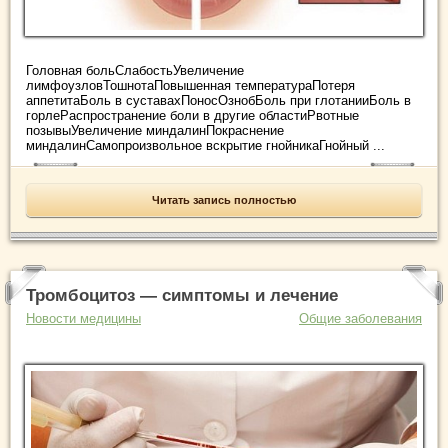
Головная больСлабостьУвеличение
лимфоузловТошнотаПовышенная температураПотеря
аппетитаБоль в суставахПоносОзнобБоль при глотанииБоль в
горлеРаспространение боли в другие областиРвотные
позывыУвеличение миндалинПокраснение
миндалинСамопроизвольное вскрытие гнойникаГнойный ...
Читать запись полностью
Тромбоцитоз — симптомы и лечение
Новости медицины
Общие заболевания