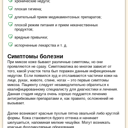
хронические недуги;
плохая гигиена;
длительный прием медикаментозных препаратов;
плохой режим питания и прием некачественных
продуктов;
вредные привычки;
испорченные лекарства и т. д.
Симптомы болезни
При микозе коже бывают различные симптомы, но они
проявляются не сразу. Симптоматика во многом зависит от
того, какой участок тела был поражен данным инфекционным
недугом. Если появился зуд и отслаиваются частички кожи на
лице, руках, животе, спине, ногах – это первые симптомы
микоза. Пациенту следует незамедлительно обратиться к
квалифицированному специалисту для диагностики и лечения.
Данная стадия недуга очень хорошо поддается лечению
антигрибковыми препаратами и, как правило, осложнений не
вызывает.
Далее возникают красные пухлые пятна овальной либо круглой
формы. Кожа становится бурого оттенка и начинает
шелушиться, напоминая мелкие чешуйки. Могут возникать
красные фолликулярные образования.