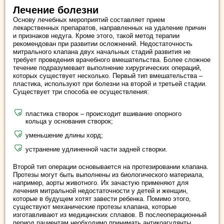
Лечение болезни
Основу лечебных мероприятий составляет прием
лекарственных препаратов, направленных на удаление причин
и признаков недуга. Кроме этого, такой метод терапии
рекомендован при развитии осложнений. Недостаточность
митрального клапана двух начальных стадий развития не
требует проведения врачебного вмешательства. Более сложное
течение подразумевает выполнение хирургических операций,
которых существует несколько. Первый тип вмешательства –
пластика, используют при болезни на второй и третьей стадии.
Существует три способа ее осуществления:
пластика створок – происходит вшивание опорного
кольца у основания створок;
уменьшение длины хорд;
устранение удлиненной части задней створки.
Второй тип операции основывается на протезировании клапана.
Протезы могут быть выполнены из биологического материала,
например, аорты животного. Их зачастую применяют для
лечения митральной недостаточности у детей и женщин,
которые в будущем хотят завести ребенка. Помимо этого,
существуют механические протезы клапана, которые
изготавливают из медицинских сплавов. В послеоперационный
период пациентам необходимо принимать антикоагулянты,