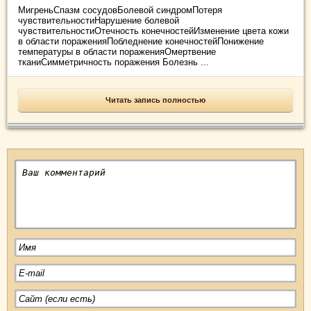
МигреньСпазм сосудовБолевой синдромПотеря
чувствительностиНарушение болевой
чувствительностиОтечность конечностейИзменение цвета кожи
в области пораженияПобледнение конечностейПонижение
температуры в области пораженияОмертвение
тканиСимметричность поражения Болезнь ...
Читать запись полностью