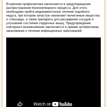
Вторичная профилактика заключается в предотвращении
распространения болезнетворного процесса. Для этого
необходимо пройти медикаментозное лечение подобного
недуга, при котором зачастую назначают мочегонные вещества
и гликозиды, а также препараты для расширения сосудов и
улучшения состояния сердечных мышц. Предупреждение
повторного возникновения заключается в приеме антибиотиков,
закаливании и лечении инфекционных заболеваний.