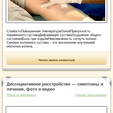
СлабостьПовышенная температураОзнобПрипухлость
пораженного суставаДеформация суставаУхудшение общего
состоянияБоль при ходьбеНевозможность согнуть колено
Синовит коленного сустава – это воспаление внутренней
оболочки колена. ...
Читать запись полностью
Диссоциативное расстройство — симптомы и
лечение, фото и видео
Новости медицины
Общие заболевания