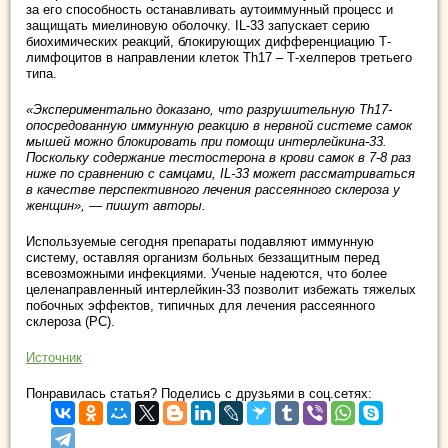
за его способность останавливать аутоиммунный процесс и
защищать миелиновую оболочку. IL-33 запускает серию
биохимических реакций, блокирующих дифференциацию Т-
лимфоцитов в направлении клеток Th17 – Т-хелперов третьего
типа.
«Экспериментально доказано, что разрушительную Th17-
опосредованную иммунную реакцию в нервной системе самок
мышей можно блокировать при помощи интерлейкина-33.
Поскольку содержание тестостерона в крови самок в 7-8 раз
ниже по сравнению с самцами, IL-33 может рассматриваться
в качестве перспективного лечения рассеянного склероза у
женщин», — пишут авторы.
Используемые сегодня препараты подавляют иммунную
систему, оставляя организм больных беззащитным перед
всевозможными инфекциями. Ученые надеются, что более
целенаправленный интерлейкин-33 позволит избежать тяжелых
побочных эффектов, типичных для лечения рассеянного
склероза (РС).
Источник
Понравилась статья? Поделись с друзьями в соц.сетях: