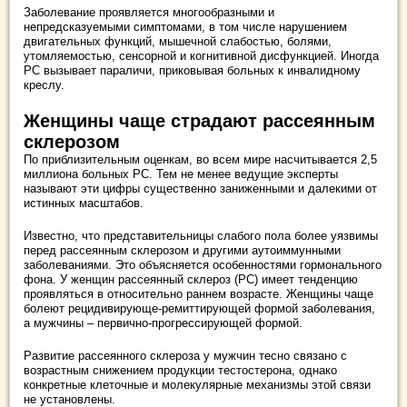
Заболевание проявляется многообразными и
непредсказуемыми симптомами, в том числе нарушением
двигательных функций, мышечной слабостью, болями,
утомляемостью, сенсорной и когнитивной дисфункцией. Иногда
РС вызывает параличи, приковывая больных к инвалидному
креслу.
Женщины чаще страдают рассеянным
склерозом
По приблизительным оценкам, во всем мире насчитывается 2,5
миллиона больных РС. Тем не менее ведущие эксперты
называют эти цифры существенно заниженными и далекими от
истинных масштабов.
Известно, что представительницы слабого пола более уязвимы
перед рассеянным склерозом и другими аутоиммунными
заболеваниями. Это объясняется особенностями гормонального
фона. У женщин рассеянный склероз (РС) имеет тенденцию
проявляться в относительно раннем возрасте. Женщины чаще
болеют рецидивирующе-ремиттирующей формой заболевания,
а мужчины – первично-прогрессирующей формой.
Развитие рассеянного склероза у мужчин тесно связано с
возрастным снижением продукции тестостерона, однако
конкретные клеточные и молекулярные механизмы этой связи
не установлены.