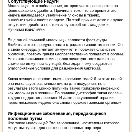
Сопутствующие недуги
Молочница – это заболевание, которое часто развивается на
фоне сахарного диабета. Причина в том, что во время этого
недуга наблюдается увеличение глюкозы в тканях,
а любые грибки любят сладкое. По этой причине даже в случае
отсутствия диабета не стоит злоупотреблять сладким и
мучными изделиями.
Еще одной причиной молочницы являются фаст-фуды.
Любители этого продукта часто страдают гиповитаминозом. Он,
в свою очередь, угнетает иммунитет и поражает слизистые
оболочки, поэтому грибки беспрепятственно попадают в органы.
Нехватка витаминов и минералов зачастую тоже влияет на
снижение иммунных функций, благодаря чему создаются
благоприятные условия для размножения бактерий.
Какая женщина не хочет иметь красивое тело? Для этих целей
она использует различные диеты для похудения, но в
результате этого можно получить такую грибковую инфекцию,
как молочница у женщин. По причине дистрофии такая болезнь
трудно поддается лечению. И даже при успешной терапии
через несколько недель она снова поражает женский организм.
Инфекционные заболевания, передающиеся
половым путем
Что такое молочница? Это заболевание, носителями которого
могут выступать два постоянных половых партнера.