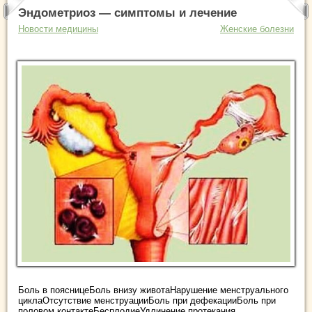
Эндометриоз — симптомы и лечение
Новости медицины
Женские болезни
Боль в поясницеБоль внизу животаНарушение менструального
циклаОтсутствие менструацииБоль при дефекацииБоль при
половом контактеБесплодиеУдлинение протекания