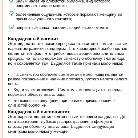
белый налет на слизистой оболочке, вид которого
напоминает кислое молоко;
болезненные ощущения, которые поражают женщину во
время сексуального контакта;
неприятный запах, напоминающий кислое молоко.
Кандидозный вагинит
Этот вид патологического процесса относится к самым частым
вариантам развития кандидоза. Его характерной особенностью
является тот факт, что грибок, вызывающий воспалительный
процесс, не только поражает слизистую оболочку влагалища,
но и сохраняется там. Выделяют такие признаки молочницы:
На слизистой оболочке симптомами молочницы являются
резкое покраснение и наличие плотного, густого налета белого
цвета.
Зуд и чувство жжения. Симптомы молочницы такого рода
поражают область влагалища.
Болезненные ощущения при попытке прикосновения к
слизистой оболочке.
Кандидозный пиелоцистит
Этот вариант является осложненным течением кандидоза. Для
него характерно глубокое распространение инфекции в
слизистую оболочку влагалища. Выделяют следующие
симптомы молочницы у женщин: