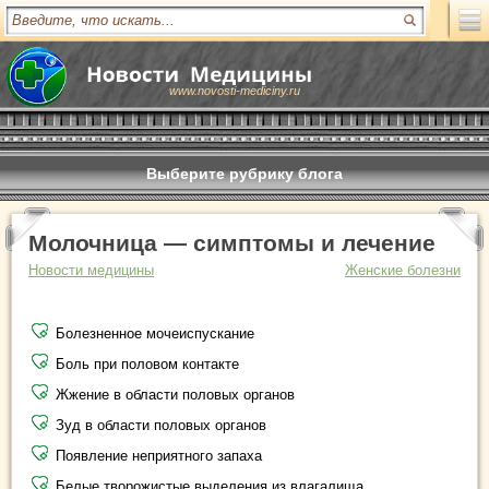
www.novosti-mediciny.ru
Выберите рубрику блога
Молочница — симптомы и лечение
Новости медицины
Женские болезни
Болезненное мочеиспускание
Боль при половом контакте
Жжение в области половых органов
Зуд в области половых органов
Появление неприятного запаха
Белые творожистые выделения из влагалища