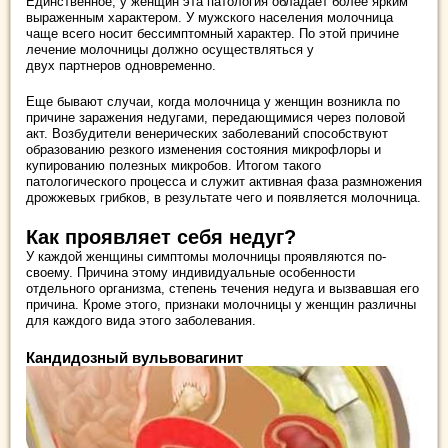
Единственное, у женщин эта патология обладает более ярким
выраженным характером. У мужского населения молочница
чаще всего носит бессимптомный характер. По этой причине
лечение молочницы должно осуществляться у
двух партнеров одновременно.
Еще бывают случаи, когда молочница у женщин возникла по
причине заражения недугами, передающимися через половой
акт. Возбудители венерических заболеваний способствуют
образованию резкого изменения состояния микрофлоры и
купированию полезных микробов. Итогом такого
патологического процесса и служит активная фаза размножения
дрожжевых грибков, в результате чего и появляется молочница.
Как проявляет себя недуг?
У каждой женщины симптомы молочницы проявляются по-
своему. Причина этому индивидуальные особенности
отдельного организма, степень течения недуга и вызвавшая его
причина. Кроме этого, признаки молочницы у женщин различны
для каждого вида этого заболевания.
Кандидозный вульвовагинит