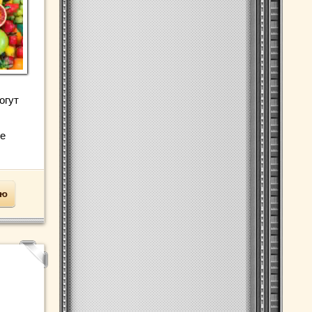
огут
ое
ью