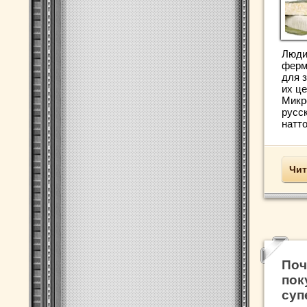
Люди
ферм
для 
их ц
Микр
русс
натто,
Чит
Поч
пок
суп