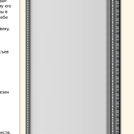
годы
му его
зы в
себе
веку,
съев
лезен
еств.