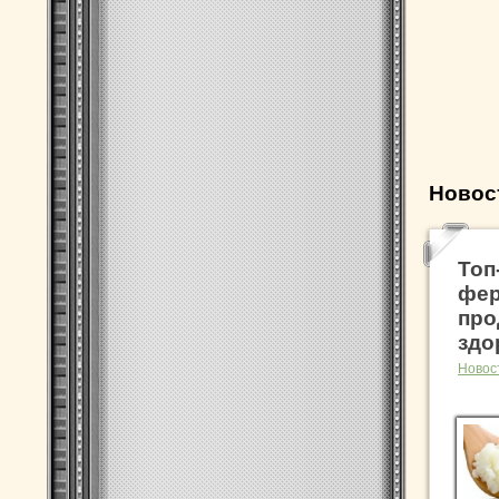
Новос
Топ
фер
про
здо
Новос