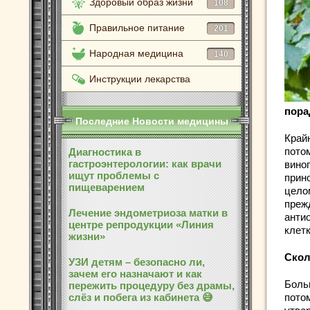
Здоровый образ жизни
108
Правильное питание
201
Народная медицина
140
Инструкции лекарства
пора
Последние Новости медицины
Край
пото
Диагностика в
гастроэнтерологии: как врачи
вино
ищут проблемы с
прин
пищеварением
цело
преж
Лечение эндометриоза матки в
анти
центре репродукции «Линия
клетк
жизни»
Скол
УЗИ детям – безопасно ли,
зачем его назначают и как
Боль
пережить процедуру без драмы,
слёз и побега из кабинета 😅
потом