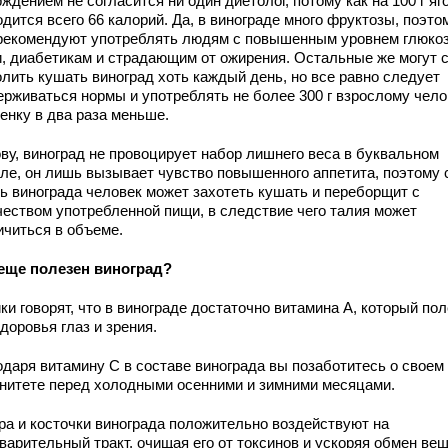
ждением не согласится ни один диетолог, потому как на 100 г я
дится всего 66 калорий. Да, в винограде много фруктозы, поэто
 рекомендуют употреблять людям с повышенным уровнем глюко
и, диабетикам и страдающим от ожирения. Остальные же могут 
олить кушать виноград хоть каждый день, но все равно следует
ерживаться нормы и употреблять не более 300 г взрослому чело
енку в два раза меньше.
ову, виноград не провоцирует набор лишнего веса в буквальном
ле, он лишь вызывает чувство повышенного аппетита, поэтому 
дь винограда человек может захотеть кушать и переборщит с
чеством употребленной пищи, в следствие чего талия может
ичиться в объеме.
еще полезен виноград?
и говорят, что в винограде достаточно витамина А, который по
доровья глаз и зрения.
одаря витамину С в составе винограда вы позаботитесь о своем
нитете перед холодными осенними и зимними месяцами.
ра и косточки винограда положительно воздействуют на
варительный тракт, очищая его от токсинов и ускоряя обмен вещ