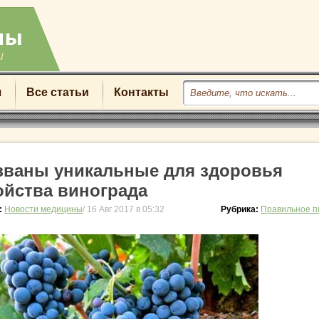
u
я
Все статьи
Контакты
званы уникальные для здоровья
ойства винограда
:
Новости медицины
/ 16 Авг 2017 в 05:32
Рубрика:
Правильное п