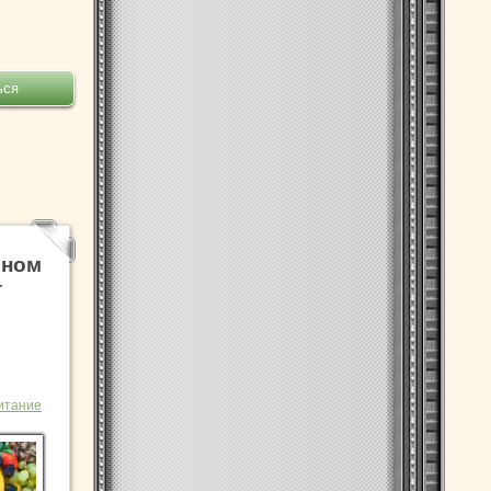
ином
т
итание