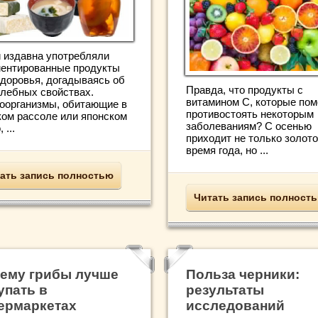
 издавна употребляли
ентированные продукты
здоровья, догадываясь об
Правда, что продукты с
елебных свойствах.
витамином С, которые пом
оорганизмы, обитающие в
противостоять некоторым
ком рассоле или японском
заболеваниям? С осенью
 ...
приходит не только золот
время года, но ...
ать запись полностью
Читать запись полност
ему грибы лучше
Польза черники:
упать в
результаты
ермаркетах
исследований