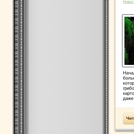
Новос
Нача
боль
кото
грибо
карт
даже 
Чит