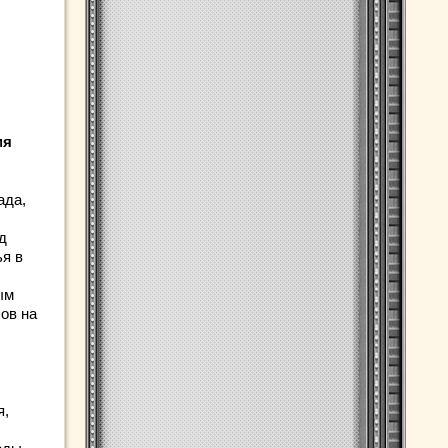
мя
ада,
д
ья в
с
ым
ов на
я,