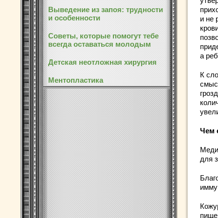
утвер
Выведение из запоя: трудности
прихо
и особенности
и не
кров
Советы, которые помогут тебе
позв
всегда оставаться молодым
прид
а реб
Детская неотложная хирургия
К сл
Ментопластика
смыс
гроз
коли
увел
Чем 
Медик
для з
Благ
имму
Кожу
пище