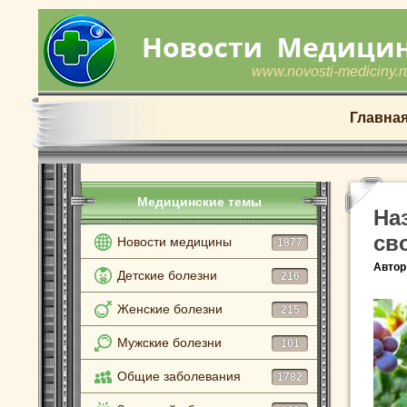
www.novosti-mediciny.r
Главна
Медицинские темы
На
св
Новости медицины
1877
Автор
Детские болезни
216
Женские болезни
215
Мужские болезни
101
Общие заболевания
1782