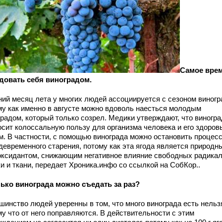
Самое вре
довать себя виноградом.
ний месяц лета у многих людей ассоциируется с сезоном виногр
му как именно в августе можно вдоволь наесться молодым
градом, который только созрел. Медики утверждают, что виногра
осит колоссальную пользу
для организма человека и его здоров
м. В частности, с помощью винограда можно остановить процес
девременного старения, потому как эта ягода является природн
оксидантом, снижающим негативное влияние свободных радикал
и и ткани, передает Хроника.инфо со ссылкой на СобКор..
ько винограда можно съедать за раз?
шинство людей уверенны в том, что много винограда есть нельз
у что от него поправляются. В действительности с этим