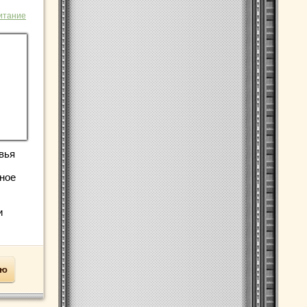
итание
вья
рное
и
ью