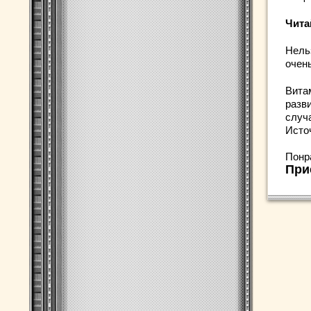
Чита
Нельз
очен
Вита
разв
случ
Исто
Понр
При