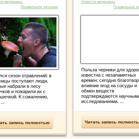
ти медицины
Новости медицины
Правильное питание
Правильное п
Польза черники для здоро
известна с незапамятных
лся сезон отравлений: в
времен: сегодня благотво
ницы поступают люди,
влияние ягод на сосуды и
рые набрали в лесу
обмен веществ
чков и пожарили их с
подтверждаются научным
ошечкой. К сожалению,
исследованиями. ...
...
Читать запись полност
ать запись полностью