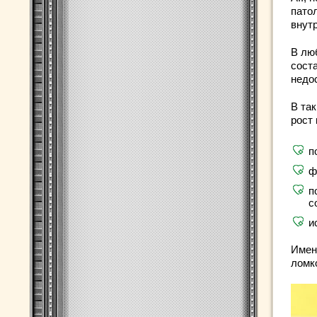
пато
внут
В лю
сост
недо
В та
рост
п
ф
п
с
и
Имен
ломко