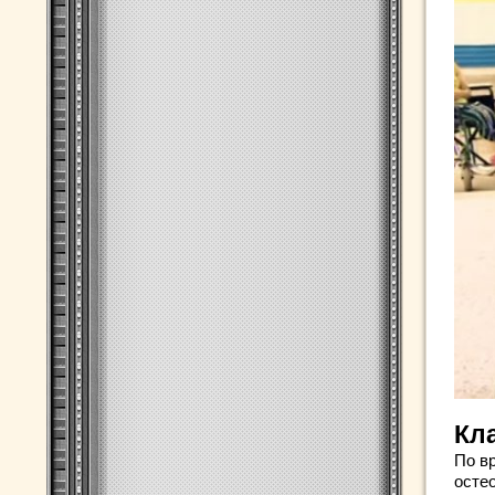
Кл
По в
остео