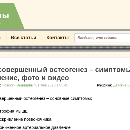
u
я
Все статьи
Контакты
совершенный остеогенез – симптом
чение, фото и видео
:
Новости медицины
/ 01 Фев 2018 в 05:45
Рубрика:
Детские 
вершенный остеогенез – основные симптомы:
трофия мышц
скривление позвоночника
ониженное артериальное давление