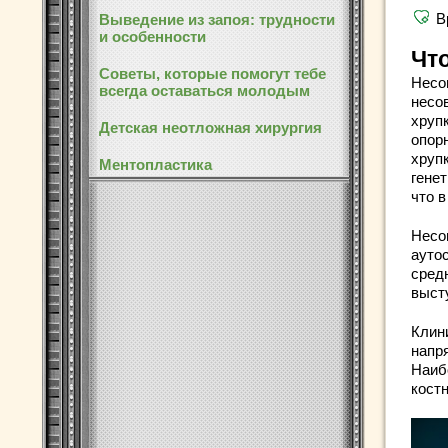
В
Выведение из запоя: трудности
и особенности
Чт
Советы, которые помогут тебе
Несо
всегда оставаться молодым
несо
хруп
Детская неотложная хирургия
опор
хруп
Ментопластика
гене
что 
Несо
ауто
сред
выст
Клин
напря
Наиб
кост