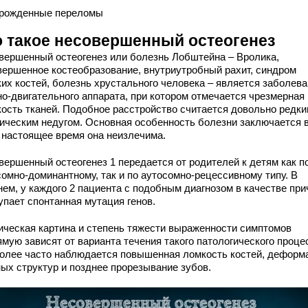
рожденные переломы
о такое несовершенный остеогенез
вершенный остеогенез или болезнь Лобштейна – Вролика,
вершенное костеобразование, внутриутробный рахит, синдром
ких костей, болезнь хрустального человека – является заболев
но-двигательного аппарата, при котором отмечается чрезмерная
кость тканей. Подобное расстройство считается довольно редк
тическим недугом. Основная особенность болезни заключается в
в настоящее время она неизлечима.
вершенный остеогенез 1 передается от родителей к детям как п
сомно-доминантному, так и по аутосомно-рецессивному типу. В
нем, у каждого 2 пациента с подобным диагнозом в качестве пр
упает спонтанная мутация генов.
ическая картина и степень тяжести выраженности симптомов
мую зависят от варианта течения такого патологического проце
олее часто наблюдается повышенная ломкость костей, деформ
ных структур и позднее прорезывание зубов.