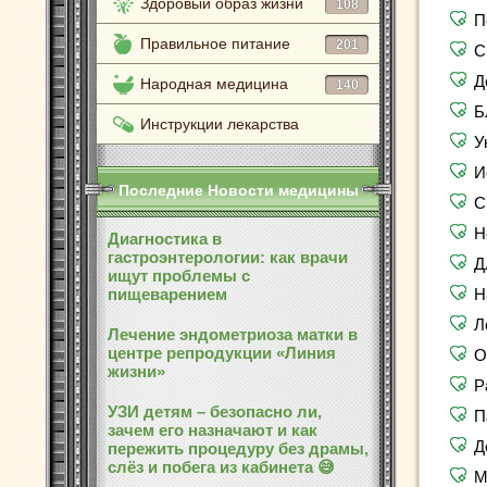
Здоровый образ жизни
108
П
Правильное питание
201
С
Д
Народная медицина
140
Б
Инструкции лекарства
У
И
Последние Новости медицины
С
Н
Диагностика в
гастроэнтерологии: как врачи
Д
ищут проблемы с
пищеварением
Н
Л
Лечение эндометриоза матки в
центре репродукции «Линия
О
жизни»
Р
УЗИ детям – безопасно ли,
П
зачем его назначают и как
Д
пережить процедуру без драмы,
слёз и побега из кабинета 😅
М