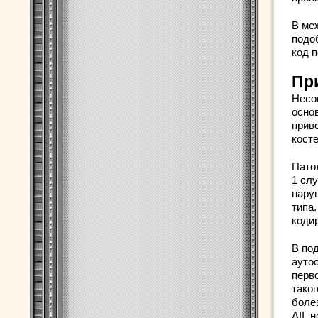
В ме
подо
код п
Пр
Несо
осно
прив
косте
Пато
1 сл
нару
типа
коди
В по
ауто
перво
тако
болез
AII, 