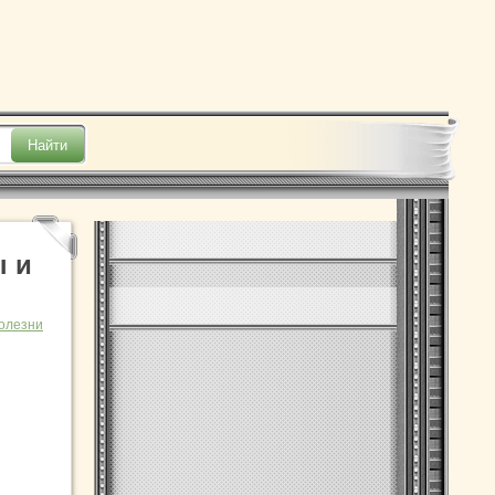
ы и
болезни