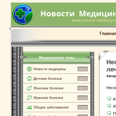
www.novosti-mediciny.r
Главна
Медицинские темы
Не
ле
Новости медицины
1877
Автор
Детские болезни
216
Несо
Женские болезни
215
Мужские болезни
101
А
И
Общие заболевания
1782
П