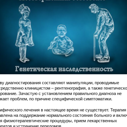
ву диагностирования составляют манипуляции, проводимые
средственно клиницистом – рентгенография, а также генетическ
ирование. Зачастую с установлением правильного диагноза не
икает проблем, по причине специфической симптоматики.
ифического лечения в настоящее время не существует. Терапия
авлена на поддержание нормального состояния больного и вклю
бя физиотерапевтические процедуры, прием лекарственных
аратов и устранение переломов.