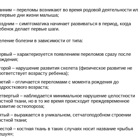
анним – переломы возникают во время родовой деятельности и
 первые дни жизни малыша;
оздним – симптоматика начинает развиваться в период, когда
ебенок делает первые шаги.
еление болезни в зависимости от типа:
ервый – характеризуется появлением переломов сразу после
ождения;
торой – нарушение развития скелета (физическое развитие не
оответствует возрасту ребенка);
ретий – отличается переломами с момента рождения до
одросткового возраста;
етвертый – наблюдается минимальное нарушение целостности
остной ткани, но в то же время происходит преждевременное
азвитие остеопороза;
ятый – выражается в уникальном, сетчатоподобном строении
остной ткани;
естой – костная ткань в таких случаях носит название «рыбья
ешуя»;