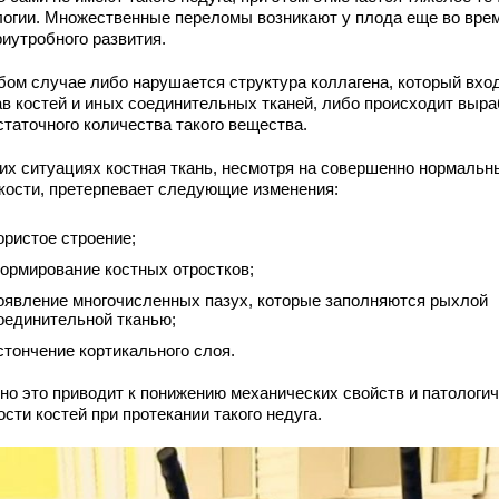
логии. Множественные переломы возникают у плода еще во вре
риутробного развития.
бом случае либо нарушается структура коллагена, который вход
ав костей и иных соединительных тканей, либо происходит выра
статочного количества такого вещества.
ких ситуациях костная ткань, несмотря на совершенно нормальн
 кости, претерпевает следующие изменения:
ористое строение;
ормирование костных отростков;
оявление многочисленных пазух, которые заполняются рыхлой
оединительной тканью;
стончение кортикального слоя.
но это приводит к понижению механических свойств и патологи
сти костей при протекании такого недуга.