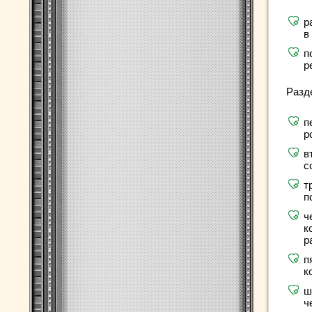
р
в
п
р
Разд
п
р
в
с
т
п
ч
к
р
п
к
ш
ч