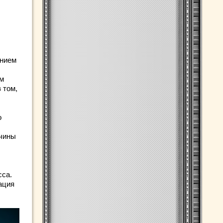
анием
им
 том,
о
ичины
сса.
ация