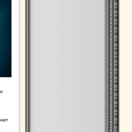
ое
чает