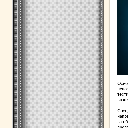
Осно
непо
тест
возн
Спец
напр
в се
преп