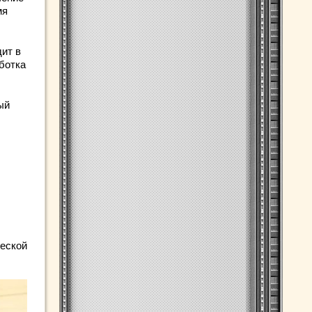
мя
ит в
ботка
ый
ческой