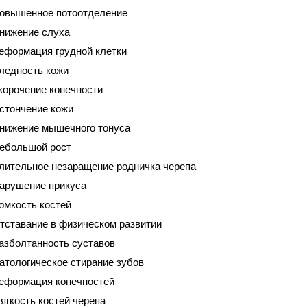
овышенное потоотделение
нижение слуха
еформация грудной клетки
ледность кожи
корочение конечности
стончение кожи
нижение мышечного тонуса
ебольшой рост
лительное незаращение родничка черепа
арушение прикуса
омкость костей
тставание в физическом развитии
азболтанность суставов
атологическое стирание зубов
еформация конечностей
ягкость костей черепа