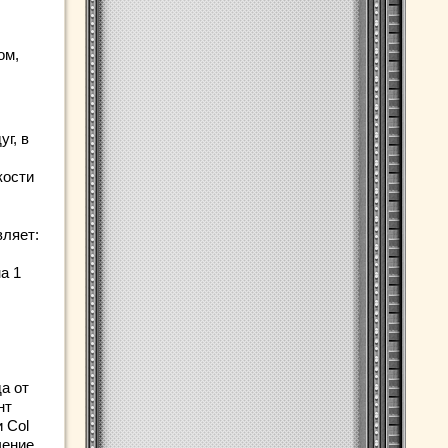
ом,
г, в
кости
вляет:
а 1
да от
нт
и Col
чение