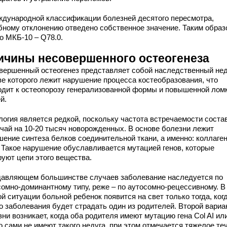
ждународной классификации болезней десятого пересмотра,
бному отклонению отведено собственное значение. Таким образ
о МКБ-10 – Q78.0.
ичины несовершенного остеогенеза
вершенный остеогенез представляет собой наследственный неду
ве которого лежит нарушение процесса костеобразования, что
одит к остеопорозу генерализованной формы и повышенной лом
й.
логия является редкой, поскольку частота встречаемости соста
учай на 10-20 тысяч новорожденных. В основе болезни лежит
шение синтеза белков соединительной ткани, а именно: коллаген
. Такое нарушение обуславливается мутацией генов, которые
руют цепи этого вещества.
давляющем большинстве случаев заболевание наследуется по
сомно-доминантному типу, реже – по аутосомно-рецессивному. В
й ситуации больной ребенок появится на свет только тогда, ког
го заболевания будет страдать один из родителей. Второй вариа
ни возникает, когда оба родителя имеют мутацию гена Col AI ил
но сами не имеют такого недуга, при этом отмечается тяжелое те