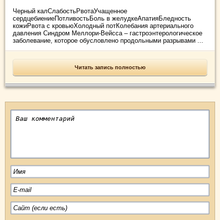
Черный калСлабостьРвотаУчащенное
сердцебиениеПотливостьБоль в желудкеАпатияБледность
кожиРвота с кровьюХолодный потКолебания артериального
давления Синдром Меллори-Вейсса – гастроэнтерологическое
заболевание, которое обусловлено продольными разрывами ...
Читать запись полностью