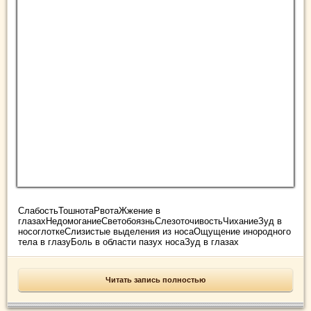
СлабостьТошнотаРвотаЖжение в
глазахНедомоганиеСветобоязньСлезоточивостьЧиханиеЗуд в
носоглоткеСлизистые выделения из носаОщущение инородного
тела в глазуБоль в области пазух носаЗуд в глазах
Читать запись полностью