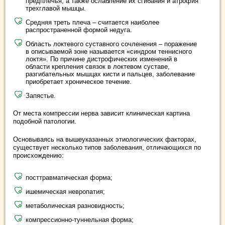
предплечья, а также ослабление их сгибания и атрофия
трехглавой мышцы.
Средняя треть плеча – считается наиболее
распространенной формой недуга.
Область локтевого суставного сочленения – поражение
в описываемой зоне называется «синдром теннисного
локтя». По причине дистрофических изменений в
области крепления связок в локтевом суставе,
разгибательных мышцах кисти и пальцев, заболевание
приобретает хроническое течение.
Запястье.
От места компрессии нерва зависит клиническая картина
подобной патологии.
Основываясь на вышеуказанных этиологических факторах,
существует несколько типов заболевания, отличающихся по
происхождению:
посттравматическая форма;
ишемическая невропатия;
метаболическая разновидность;
компрессионно-туннельная форма;