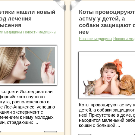
етики нашли новый
Коты провоцируют
од лечения
астму у детей, а
ысения
собаки защищают 
нее
ти медицины
Новости медицины
Новости медицины
Новости ме
: соцсети Исследователи
форнийского научного
итута, расположенного в
Коты провоцируют астму 
де Лос-Анджелес, успешно
детей, а собаки защищают
ршили эксперимент с
нее! Присутствие в доме, 
лечением к нему молодых
находится маленький ребе
ин, страдающих ...
кошки с большой ...