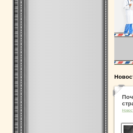
Новос
Поч
стр
Новос