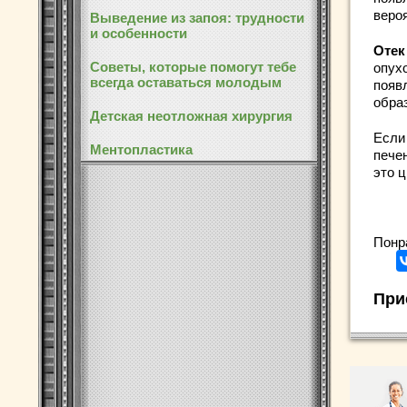
веро
Выведение из запоя: трудности
и особенности
Отек
Советы, которые помогут тебе
опухо
всегда оставаться молодым
появ
обра
Детская неотложная хирургия
Если
Ментопластика
пече
это ц
Понр
При