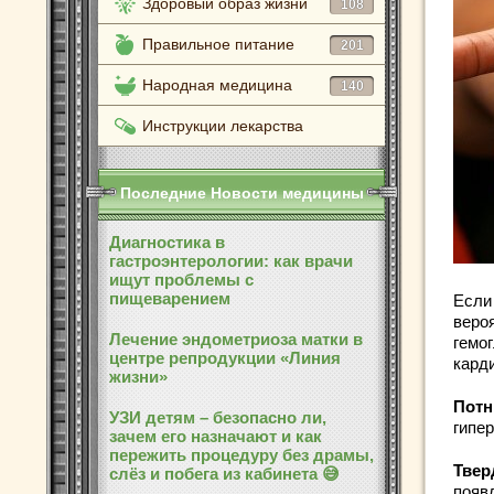
Здоровый образ жизни
108
Правильное питание
201
Народная медицина
140
Инструкции лекарства
Последние Новости медицины
Диагностика в
гастроэнтерологии: как врачи
ищут проблемы с
пищеварением
Если
вероя
Лечение эндометриоза матки в
гемо
центре репродукции «Линия
карди
жизни»
Потн
УЗИ детям – безопасно ли,
гипер
зачем его назначают и как
пережить процедуру без драмы,
Твер
слёз и побега из кабинета 😅
появ