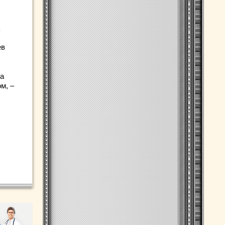
ев
та
м, –