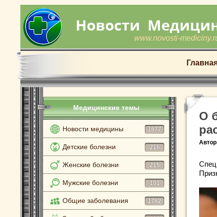
www.novosti-mediciny.r
Главна
Медицинские темы
О 
ра
Новости медицины
1877
Автор
Детские болезни
216
Спец
Женские болезни
215
Приз
Мужские болезни
101
Общие заболевания
1782