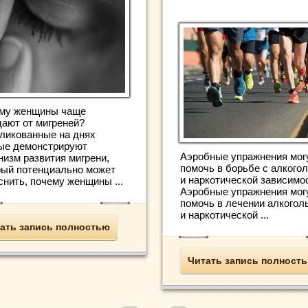
му женщины чаще
дают от мигреней?
ликованные на днях
ые демонстрируют
Аэробные упражнения мог
низм развития мигрени,
помочь в борьбе с алкого
рый потенциально может
и наркотической зависимо
снить, почему женщины ...
Аэробные упражнения мог
помочь в лечении алкогол
и наркотической ...
ать запись полностью
Читать запись полност