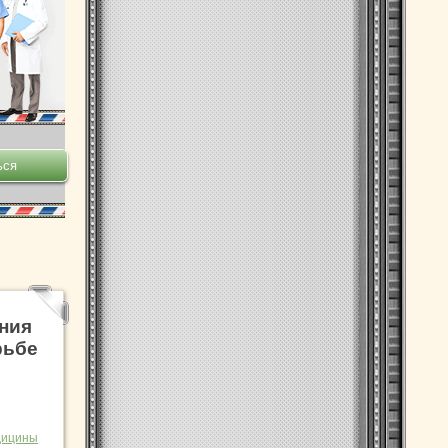
ния
рьбе
дицины