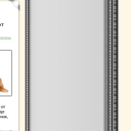
от
дицины
у
 от
где
нок,