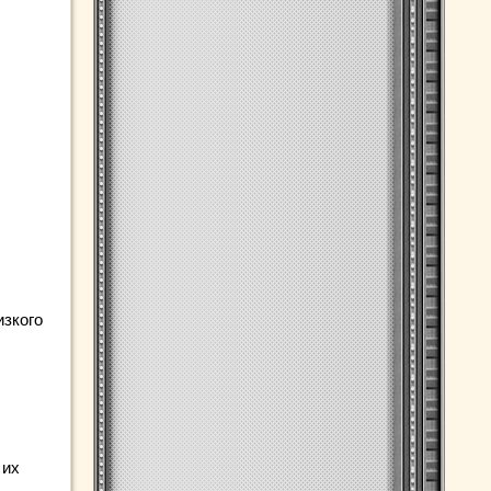
изкого
 их