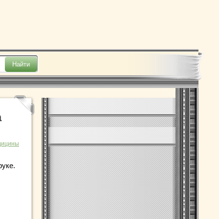
а
дицины
руке.