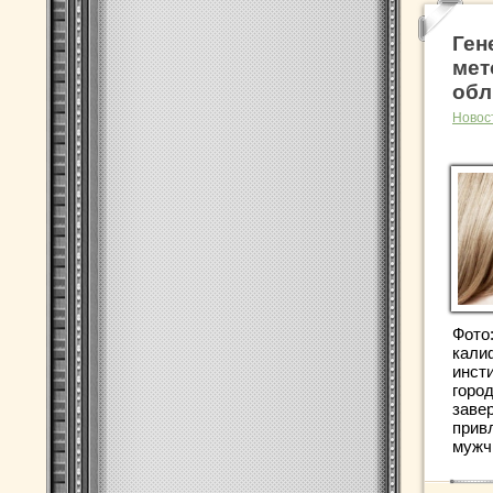
Ген
мет
обл
Новос
Фото
кали
инст
горо
заве
прив
мужч