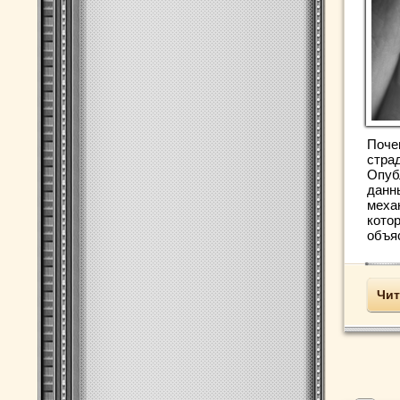
Поче
стра
Опуб
данн
меха
кото
объя
Чит