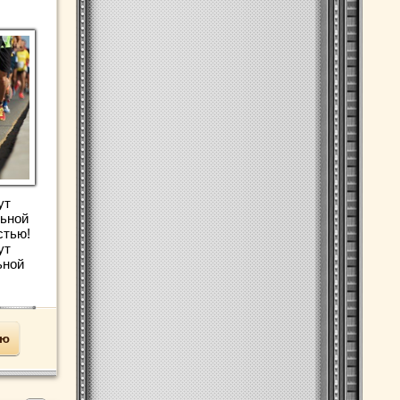
ут
льной
стью!
ут
ьной
ью