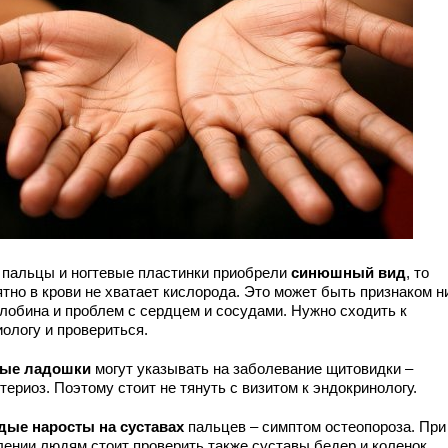
 пальцы и ногтевые пластинки приобрели
синюшный вид
, то
тно в крови не хватает кислорода. Это может быть признаком н
глобина и проблем с сердцем и сосудами. Нужно сходить к
ологу и провериться.
ые ладошки
могут указывать на заболевание щитовидки –
териоз. Поэтому стоит не тянуть с визитом к эндокринологу.
дые наросты на суставах
пальцев – симптом остеопороза. При
лении людям стоит проверить также суставы бедер и коленок,