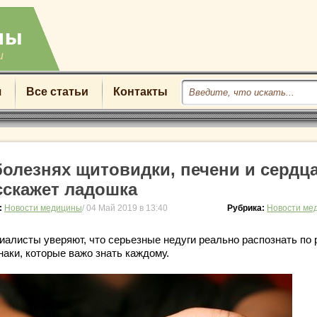
u
я
Все статьи
Контакты
болезнях щитовидки, печени и сердц
сскажет ладошка
:
Новости медицины
/ 04 Май 2019 в 13:40
Рубрика:
Новости ме
иалисты уверяют, что серьезные недуги реально распознать по 
наки, которые важо знать каждому.