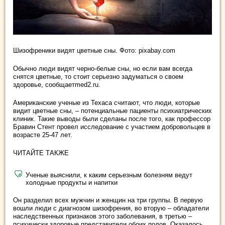
Шизофреники видят цветные сны. Фото: pixabay.com
Обычно люди видят черно-белые сны, но если вам всегда
снятся цветные, то стоит серьезно задуматься о своем
здоровье, сообщаетmed2.ru.
Американские ученые из Техаса считают, что люди, которые
видит цветные сны, – потенциальные пациенты психиатрических
клиник. Такие выводы были сделаны после того, как профессор
Бравин Стент провел исследование с участием добровольцев в
возрасте 25-47 лет.
ЧИТАЙТЕ ТАКЖЕ
Ученые выяснили, к каким серьезным болезням ведут
холодные продукты и напитки
Он разделил всех мужчин и женщин на три группы. В первую
вошли люди с диагнозом шизофрения, во вторую – обладатели
наследственных признаков этого заболевания, в третью –
психически здоровые представители обоих полов. Оказалось,