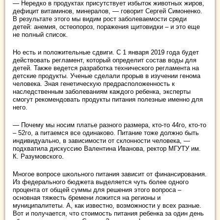
— Нередко в продуктах присутствует избыток животных жиров,
дефицит витаминов, минералов, — говорит Сергей Симоненко.
В результате этого мы видим рост заболеваемости среди
детей: анемия, остеопороз, поражения щитовидки – и это еще
не полный список.
Но есть и положительные сдвиги. С 1 января 2019 года будет
действовать регламент, который определит состав воды для
детей. Также ведется разработка технического регламента на
детские продукты. Ученые сделали прорыв в изучении генома
человека. Зная генетическую предрасположенность к
наследственным заболеваниям каждого ребенка, эксперты
смогут рекомендовать продукты питания полезные именно для
него.
— Почему мы носим платье разного размера, кто-то 44го, кто-то
– 52го, а питаемся все одинаково. Питание тоже должно быть
индивидуально, в зависимости от склонности человека, —
подхватила дискуссию Валентина Иванова, ректор МГУТУ им.
К. Разумовского.
Многое вопросе школьного питания зависит от финансирования.
Из федерального бюджета выделяется чуть более одного
процента от общей суммы для решения этого вопроса –
основная тяжесть бремени ложится на регионы и
муниципалитеты. А, как известно, возможности у всех разные.
Вот и получается, что стоимость питания ребенка за один день