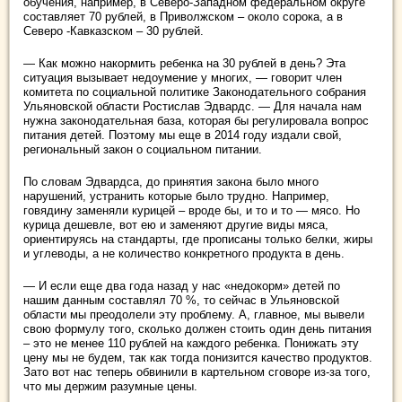
обучения, например, в Северо-Западном федеральном округе
составляет 70 рублей, в Приволжском – около сорока, а в
Северо -Кавказском – 30 рублей.
— Как можно накормить ребенка на 30 рублей в день? Эта
ситуация вызывает недоумение у многих, — говорит член
комитета по социальной политике Законодательного собрания
Ульяновской области Ростислав Эдвардс. — Для начала нам
нужна законодательная база, которая бы регулировала вопрос
питания детей. Поэтому мы еще в 2014 году издали свой,
региональный закон о социальном питании.
По словам Эдвардса, до принятия закона было много
нарушений, устранить которые было трудно. Например,
говядину заменяли курицей – вроде бы, и то и то — мясо. Но
курица дешевле, вот ею и заменяют другие виды мяса,
ориентируясь на стандарты, где прописаны только белки, жиры
и углеводы, а не количество конкретного продукта в день.
— И если еще два года назад у нас «недокорм» детей по
нашим данным составлял 70 %, то сейчас в Ульяновской
области мы преодолели эту проблему. А, главное, мы вывели
свою формулу того, сколько должен стоить один день питания
– это не менее 110 рублей на каждого ребенка. Понижать эту
цену мы не будем, так как тогда понизится качество продуктов.
Зато вот нас теперь обвинили в картельном сговоре из-за того,
что мы держим разумные цены.