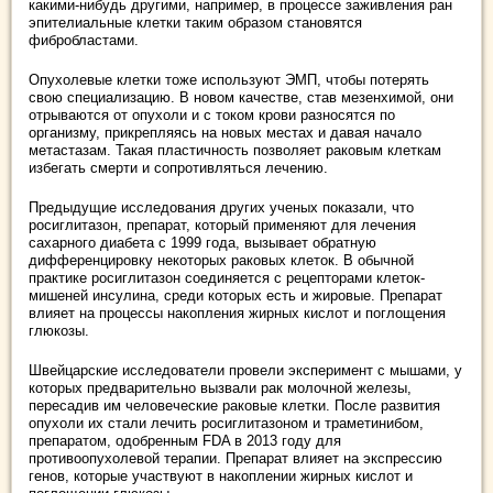
какими-нибудь другими, например, в процессе заживления ран
эпителиальные клетки таким образом становятся
фибробластами.
Опухолевые клетки тоже используют ЭМП, чтобы потерять
свою специализацию. В новом качестве, став мезенхимой, они
отрываются от опухоли и с током крови разносятся по
организму, прикрепляясь на новых местах и давая начало
метастазам. Такая пластичность позволяет раковым клеткам
избегать смерти и сопротивляться лечению.
Предыдущие исследования других ученых показали, что
росиглитазон, препарат, который применяют для лечения
сахарного диабета с 1999 года, вызывает обратную
дифференцировку некоторых раковых клеток. В обычной
практике росиглитазон соединяется с рецепторами клеток-
мишеней инсулина, среди которых есть и жировые. Препарат
влияет на процессы накопления жирных кислот и поглощения
глюкозы.
Швейцарские исследователи провели эксперимент с мышами, у
которых предварительно вызвали рак молочной железы,
пересадив им человеческие раковые клетки. После развития
опухоли их стали лечить росиглитазоном и траметинибом,
препаратом, одобренным FDA в 2013 году для
противоопухолевой терапии. Препарат влияет на экспрессию
генов, которые участвуют в накоплении жирных кислот и