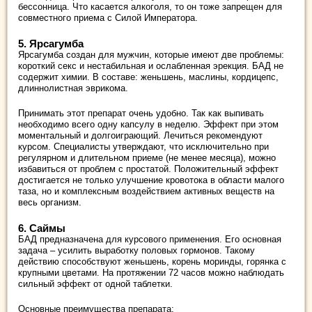
бессонница. Что касается алкоголя, то он тоже запрещен для
совместного приема с Силой Императора.
5. Ярсагумба
Ярсагумба создан для мужчин, которые имеют две проблемы:
короткий секс и нестабильная и ослабленная эрекция. БАД не
содержит химии. В составе: женьшень, маслины, кордицепс,
длиннолистная эврикома.
Принимать этот препарат очень удобно. Так как выпивать
необходимо всего одну капсулу в неделю. Эффект при этом
моментальный и долгоиграющий. Лечиться рекомендуют
курсом. Специалисты утверждают, что исключительно при
регулярном и длительном приеме (не менее месяца), можно
избавиться от проблем с простатой. Положительный эффект
достигается не только улучшение кровотока в области малого
таза, но и комплексным воздействием активных веществ на
весь организм.
6. Саймы
БАД предназначена для курсового применения. Его основная
задача – усилить выработку половых гормонов. Такому
действию способствуют женьшень, корень моринды, горянка с
крупными цветами. На протяжении 72 часов можно наблюдать
сильный эффект от одной таблетки.
Основные преимущества препарата: