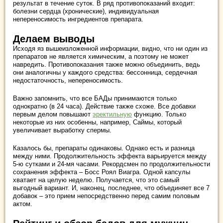
результат в течение суток. В ряд противопоказаний входит:
болезни сердца (хронические), индивидуальная
непереносимость ингредиентов препарата.
Делаем выводы
Исходя яз вышеизложенной информации, видно, что ни один из
препаратов не является химическим, а поэтому не может
навредить. Противопоказания также можно объединить, ведь
они аналогичны у каждого средства: бессонница, сердечная
недостаточность, непереносимость.
Важно запомнить, что все БАДы принимаются только
однократно (в 24 часа). Действие также схоже. Все добавки
первым делом повышают
эректильную
функцию. Только
некоторые из них особенны, например, Саймы, который
увеличивает выработку спермы.
Казалось бы, препараты одинаковы. Однако есть и разница
между ними. Продолжительность эффекта варьируется между
5-ю сутками и 24-мя часами. Рекордсмен по продолжительности
сохранения эффекта – Босс Роял Виагра. Одной капсулы
хватает на целую неделю. Получается, что это самый
выгодный вариант. И, наконец, последнее, что объединяет все 7
добавок – это прием непосредственно перед самим половым
актом.