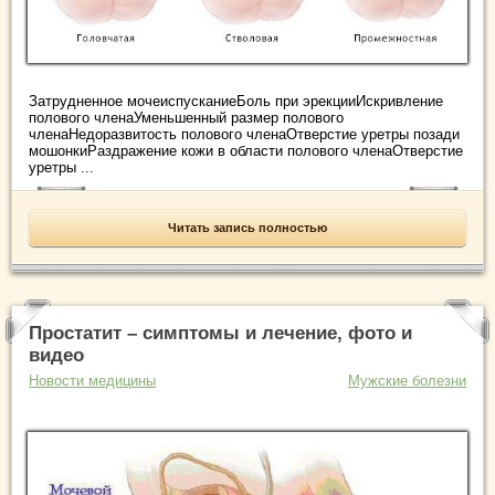
Затрудненное мочеиспусканиеБоль при эрекцииИскривление
полового членаУменьшенный размер полового
членаНедоразвитость полового членаОтверстие уретры позади
мошонкиРаздражение кожи в области полового членаОтверстие
уретры ...
Читать запись полностью
Простатит – симптомы и лечение, фото и
видео
Новости медицины
Мужские болезни