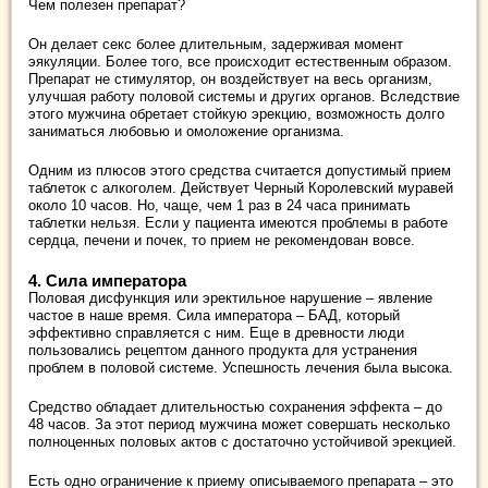
Чем полезен препарат?
Он делает секс более длительным, задерживая момент
эякуляции. Более того, все происходит естественным образом.
Препарат не стимулятор, он воздействует на весь организм,
улучшая работу половой системы и других органов. Вследствие
этого мужчина обретает стойкую эрекцию, возможность долго
заниматься любовью и омоложение организма.
Одним из плюсов этого средства считается допустимый прием
таблеток с алкоголем. Действует Черный Королевский муравей
около 10 часов. Но, чаще, чем 1 раз в 24 часа принимать
таблетки нельзя. Если у пациента имеются проблемы в работе
сердца, печени и почек, то прием не рекомендован вовсе.
4. Сила императора
Половая дисфункция или эректильное нарушение – явление
частое в наше время. Сила императора – БАД, который
эффективно справляется с ним. Еще в древности люди
пользовались рецептом данного продукта для устранения
проблем в половой системе. Успешность лечения была высока.
Средство обладает длительностью сохранения эффекта – до
48 часов. За этот период мужчина может совершать несколько
полноценных половых актов с достаточно устойчивой эрекцией.
Есть одно ограничение к приему описываемого препарата – это