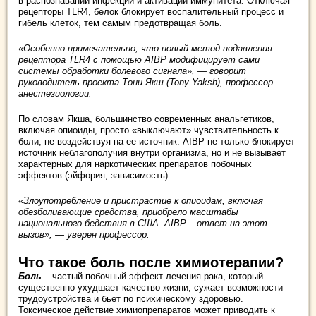
в распознавании инфекций и активации иммунитета. Отключая
рецепторы TLR4, белок блокирует воспалительный процесс и
гибель клеток, тем самым предотвращая боль.
«Особенно примечательно, что новый метод подавления
рецептора TLR4 с помощью AIBP модифицирует сами
системы обработки болевого сигнала», — говорит
руководитель проекта Тони Якш (Tony Yaksh), профессор
анестезиологии.
По словам Якша, большинство современных анальгетиков,
включая опиоиды, просто «выключают» чувствительность к
боли, не воздействуя на ее источник. AIBP не только блокирует
источник неблагополучия внутри организма, но и не вызывает
характерных для наркотических препаратов побочных
эффектов (эйфория, зависимость).
«Злоупотребление и пристрастие к опиоидам, включая
обезболивающие средства, приобрело масштабы
национального бедствия в США. AIBP – ответ на этот
вызов», — уверен профессор.
Что такое боль после химиотерапии?
Боль
– частый побочный эффект лечения рака, который
существенно ухудшает качество жизни, сужает возможности
трудоустройства и бьет по психическому здоровью.
Токсическое действие химиопрепаратов может приводить к