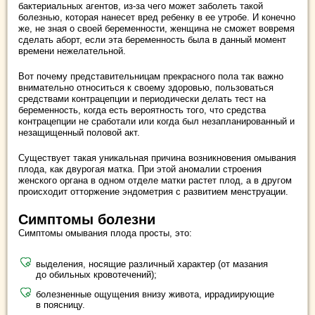
бактериальных агентов, из-за чего может заболеть такой
болезнью, которая нанесет вред ребенку в ее утробе. И конечно
же, не зная о своей беременности, женщина не сможет вовремя
сделать аборт, если эта беременность была в данный момент
времени нежелательной.
Вот почему представительницам прекрасного пола так важно
внимательно относиться к своему здоровью, пользоваться
средствами контрацепции и периодически делать тест на
беременность, когда есть вероятность того, что средства
контрацепции не сработали или когда был незапланированный и
незащищенный половой акт.
Существует такая уникальная причина возникновения омывания
плода, как двурогая матка. При этой аномалии строения
женского органа в одном отделе матки растет плод, а в другом
происходит отторжение эндометрия с развитием менструации.
Симптомы болезни
Симптомы омывания плода просты, это:
выделения, носящие различный характер (от мазания
до обильных кровотечений);
болезненные ощущения внизу живота, иррадиирующие
в поясницу.