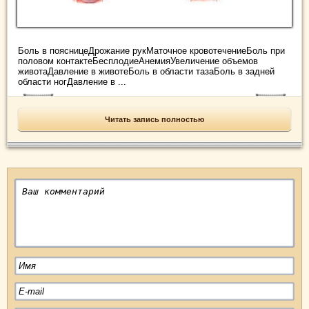
Боль в поясницеДрожание рукМаточное кровотечениеБоль при
половом контактеБесплодиеАнемияУвеличение объемов
животаДавление в животеБоль в области тазаБоль в задней
области ногДавление в ...
Читать запись полностью