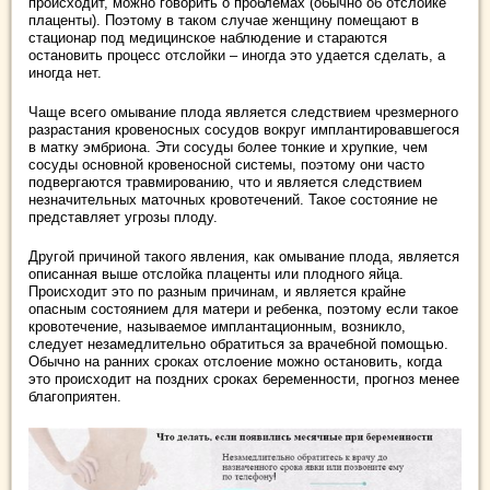
происходит, можно говорить о проблемах (обычно об отслойке
плаценты). Поэтому в таком случае женщину помещают в
стационар под медицинское наблюдение и стараются
остановить процесс отслойки – иногда это удается сделать, а
иногда нет.
Чаще всего омывание плода является следствием чрезмерного
разрастания кровеносных сосудов вокруг имплантировавшегося
в матку эмбриона. Эти сосуды более тонкие и хрупкие, чем
сосуды основной кровеносной системы, поэтому они часто
подвергаются травмированию, что и является следствием
незначительных маточных кровотечений. Такое состояние не
представляет угрозы плоду.
Другой причиной такого явления, как омывание плода, является
описанная выше отслойка плаценты или плодного яйца.
Происходит это по разным причинам, и является крайне
опасным состоянием для матери и ребенка, поэтому если такое
кровотечение, называемое имплантационным, возникло,
следует незамедлительно обратиться за врачебной помощью.
Обычно на ранних сроках отслоение можно остановить, когда
это происходит на поздних сроках беременности, прогноз менее
благоприятен.