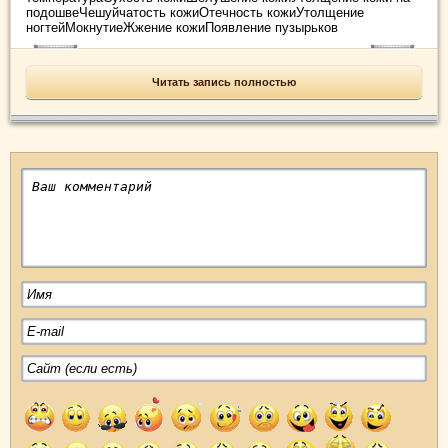
подошвеЧешуйчатость кожиОтечность кожиУтолщение
ногтейМокнутиеЖжение кожиПоявление пузырьков
Читать запись полностью