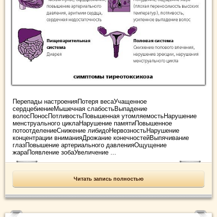
Перепады настроенияПотеря весаУчащенное
сердцебиениеМышечная слабостьВыпадение
волосПоносПотливостьПовышенная утомляемостьНарушение
менструального циклаНарушение памятиПовышенное
потоотделениеСнижение либидоНервозностьНарушение
концентрации вниманияДрожание конечностейВыпячивание
глазПовышение артериального давленияОщущение
жараПоявление зобаУвеличение ...
Читать запись полностью