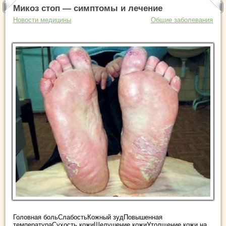
Микоз стоп — симптомы и лечение
Новости медицины
Общие заболевания
Головная больСлабостьКожный зудПовышенная
температураСухость кожиШелушение кожиУтолщение кожи на