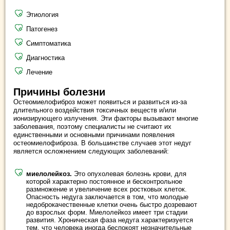
Этиология
Патогенез
Симптоматика
Диагностика
Лечение
Причины болезни
Остеомиелофиброз может появиться и развиться из-за
длительного воздействия токсичных веществ и/или
ионизирующего излучения. Эти факторы вызывают многие
заболевания, поэтому специалисты не считают их
единственными и основными причинами появления
остеомиелофиброза. В большинстве случаев этот недуг
является осложнением следующих заболеваний:
миелолейкоз.
Это опухолевая болезнь крови, для
которой характерно постоянное и бесконтрольное
размножение и увеличение всех ростковых клеток.
Опасность недуга заключается в том, что молодые
недоброкачественные клетки очень быстро дозревают
до взрослых форм. Миелолейкоз имеет три стадии
развития. Хроническая фаза недуга характеризуется
тем, что человека иногда беспокоят незначительные