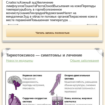
СлабостьКожный зудУвеличение
лимфоузловТошнотаРвотаОзнобВысыпания на кожеПерепады
температурыБоль в горлеБолезненное
мочеиспусканиеЛихорадкаНедомоганиеНалет на
миндалинахЗуд в области половых органовПокраснение кожи в
месте пораженияПовышенная температура ...
Читать запись полностью
Тиреотоксикоз — симптомы и лечение
Новости медицины
Общие заболевания