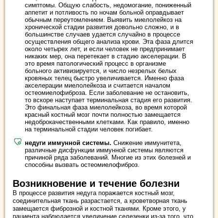
симптомы. Общую слабость, недомогание, пониженный
аппетит и потливость по ночам больной оправдывает
обычным переутомлением. Выявить миелолейкоз на
хронической стадии развития довольно сложно, и в
большинстве случаев удается случайно в процессе
осуществления общего анализа крови. Эта фаза длится
около четырех лет, и если человек не предпринимает
никаких мер, она перетекает в стадию акселерации. В
это время патологический процесс в организме
больного активизируется, и число незрелых белых
кровяных телец быстро увеличивается. Именно фаза
акселерации миелолейкоза и считается началом
остеомиелофиброза. Если заболевание не остановить,
то вскоре наступает терминальная стадия его развития.
Это финальная фаза миелолейкоза, во время которой
красный костный мозг почти полностью замещается
недоброкачественными клетками. Как правило, именно
на терминальной стадии человек погибает.
недуги иммунной системы.
Снижение иммунитета,
различные дисфункции иммунной системы являются
причиной ряда заболеваний. Многие из этих болезней и
способны вызвать остеомиелофиброз.
Возникновение и течение болезни
В процессе развития недуга поражается костный мозг,
соединительная ткань разрастается, а кроветворная ткань
замещается фиброзной и костной тканями. Кроме этого, у
пациента наблюдается увеличение селезенки из-за того, что