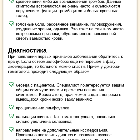
кровотечения либо же возникновения тромбов. Данные
симптомы встречаются не очень часто и объясняются
нарушением функции тромбоцитов и белых кровяных
телец;
головные боли, рассеянное внимание, головокружения,
ухудшение зрения, одышка. Это тоже не слишком часто
встречаемые признаки, обусловленные повышенной
свертываемостью крови.
Диагностика
При появлении первых признаков заболевания обратитесь к
врачу. Если остеомиелофиброз еще не перешел в фазу
акселерации, то больного можно спасти. Прием у доктора-
гематолога проходит следующим образом:
беседа с пациентом. Специалист поинтересуется вашим
общим самочувствием и временем появления
симптомов. Кроме этого, врач может задать вопросы о
имеющихся хронических заболеваниях;
прощупывание лимфоузлов;
пальпация живота. Так гематолог узнает, насколько
сильно увеличена селезенка;
направление на дополнительные исследования.
Правильно поставить диагноз и назначить нужное
лечение доктор не может, не изучив результаты