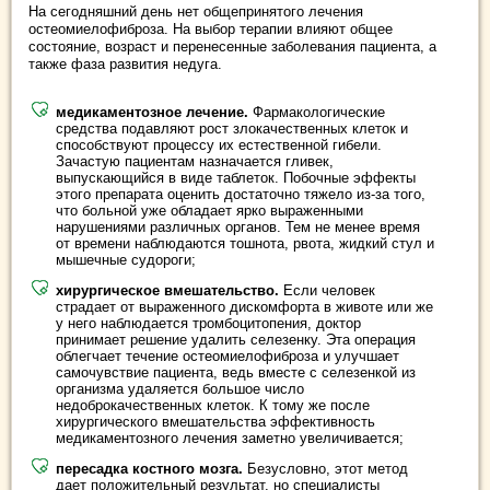
На сегодняшний день нет общепринятого лечения
остеомиелофиброза. На выбор терапии влияют общее
состояние, возраст и перенесенные заболевания пациента, а
также фаза развития недуга.
медикаментозное лечение.
Фармакологические
средства подавляют рост злокачественных клеток и
способствуют процессу их естественной гибели.
Зачастую пациентам назначается гливек,
выпускающийся в виде таблеток. Побочные эффекты
этого препарата оценить достаточно тяжело из-за того,
что больной уже обладает ярко выраженными
нарушениями различных органов. Тем не менее время
от времени наблюдаются тошнота, рвота, жидкий стул и
мышечные судороги;
хирургическое вмешательство.
Если человек
страдает от выраженного дискомфорта в животе или же
у него наблюдается тромбоцитопения, доктор
принимает решение удалить селезенку. Эта операция
облегчает течение остеомиелофиброза и улучшает
самочувствие пациента, ведь вместе с селезенкой из
организма удаляется большое число
недоброкачественных клеток. К тому же после
хирургического вмешательства эффективность
медикаментозного лечения заметно увеличивается;
пересадка костного мозга.
Безусловно, этот метод
дает положительный результат, но специалисты