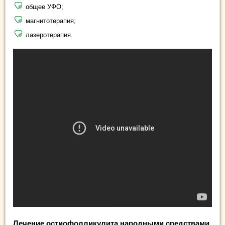
общее УФО;
магнитотерапия;
лазеротерапия.
Лечение остиофолликулита народными средствами