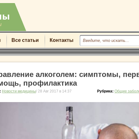
u
я
Все статьи
Контакты
равление алкоголем: симптомы, пер
мощь, профилактика
:
Новости медицины
/ 28 Авг 2017 в 14:37
Рубрика:
Общие забол