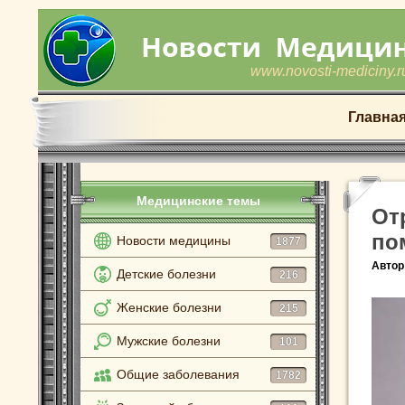
www.novosti-mediciny.r
Главна
Медицинские темы
От
по
Новости медицины
1877
Автор
Детские болезни
216
Женские болезни
215
Мужские болезни
101
Общие заболевания
1782