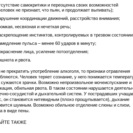
тсутствие самокритики и переоценка своих возможностей
человек не признает, что пьян, и продолжает выпивать);
арушение координации движений, расстройство внимания;
ромкая, несвязная и нечеткая речь;
аскрепощение инстинктов, контролируемых в трезвом состоянии
амедление пульса – менее 60 ударов в минуту;
окраснение лица, усиление потоотделения;
ошнота и рвота.
 не прекратить употребление алкоголя, то признаки отравления
убляются. Человек теряет сознание, у него понижается температ
, сужаются зрачки. Возможно непроизвольное мочеиспускание и
кация, обильная рвота. В таком состоянии нарушается деятель
ечно-сосудистой и дыхательной систем. У пострадавших учаща
с, он становится нитевидным (плохо прощупывается), дыхание
овится шумным. Возможно обильное отделение слюны и слизи,
а в виде пены.
АЙТЕ ТАКЖЕ