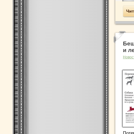
Чит
Беш
и л
Новос
Поте