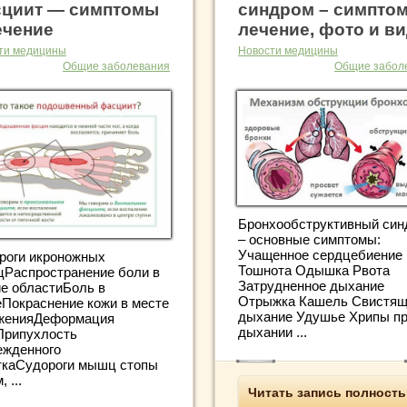
циит — симптомы
синдром – симпто
ечение
лечение, фото и в
ти медицины
Новости медицины
Общие заболевания
Общие забол
Бронхообструктивный син
– основные симптомы:
Учащенное сердцебиение
роги икроножных
Тошнота Одышка Рвота
Распространение боли в
Затрудненное дыхание
ие областиБоль в
Отрыжка Кашель Свистя
еПокраснение кожи в месте
дыхание Удушье Хрипы п
женияДеформация
дыхании ...
Припухлость
ежденного
ткаСудороги мышц стопы
 ...
Читать запись полност