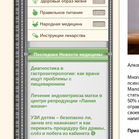
Здоровый образ жизни
108
Правильное питание
201
Народная медицина
140
Инструкции лекарства
Последние Новости медицины
Алког
Диагностика в
гастроэнтерологии: как врачи
Многи
ищут проблемы с
псих
пищеварением
Мало
стат
Лечение эндометриоза матки в
50% 
центре репродукции «Линия
жизни»
отра
свое
УЗИ детям – безопасно ли,
напит
зачем его назначают и как
пережить процедуру без драмы,
Приз
слёз и побега из кабинета 😅