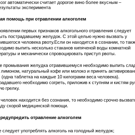
озг автоматически считает дорогое вино более вкусным –
езультаты эксперимента
ая помощь при отравлении алкоголем
появлении первых признаков алкогольного отравления следует
ыть пострадавшему желудок. С этой целью нужно вызвать у
ившегося человека рвоту.Если он находится в сознании, то так
ходимо выпить несколько стаканов кипяченой воды комнатной
ературы и механически спровоцировать приступ рвоты.
е промывания желудка отравившемуся необходимо выпить сла
с лимоном, натуральный кофе или молоко и принять активирова
 (одна таблетка на каждые 10 килограмм веса человека).
радавшего необходимо согреть, приложив к ступням и кистям ру
ю грелку.
 человек находится без сознания, то необходимо срочно вызват
аду скорой медицинской помощи.
предупредить отравление алкоголем
е следует употреблять алкоголь на голодный желудок;