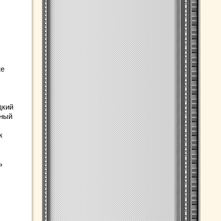
же
дкий
нный
к
ь