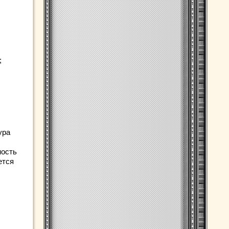
;
ура
ность
ется