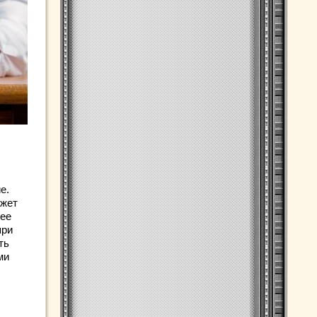
е.
ожет
лее
при
ть
ми