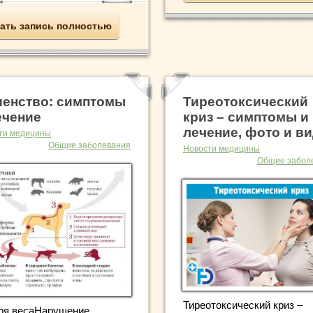
ать запись полностью
енство: симптомы
Тиреотоксический
ечение
криз – симптомы и
лечение, фото и в
ти медицины
Общие заболевания
Новости медицины
Общие забол
Тиреотоксический криз –
ря весаНарушение