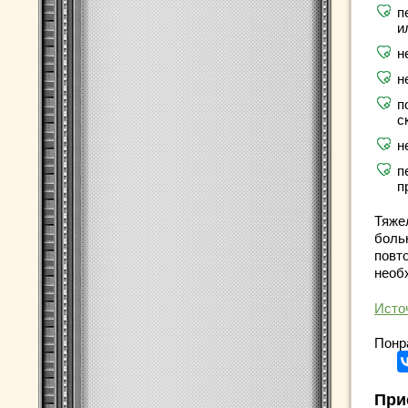
п
и
н
н
п
с
н
п
п
Тяже
больн
повт
необ
Исто
Понр
При