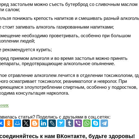
еред застольем можно съесть бутерброд со сливочным маслом
ли салом;
ельзя понижать крепость напитков и смешивать разный алкоголь
е стоит запивать алкоголь газированными напитками;
омещение необходимо проветривать, особенно при большом
коплении людей;
е рекомендуется курить;
еред приемом алкоголя и во время застолья можно принять
репараты, предотвращающие алкогольное опьянение.
лое отравление алкоголем лечится в отделении токсикологии, гд
ого осматривает токсиколог, реаниматолог и невролог. При
оряющемся злоупотреблении спиртным, особенно у подростков,
ходима консультация нарколога.
чник
авилась статья? Поделись с друзьями в соц.сетях:
соединяйтесь к нам ВКонтакте, будьте здоровы!