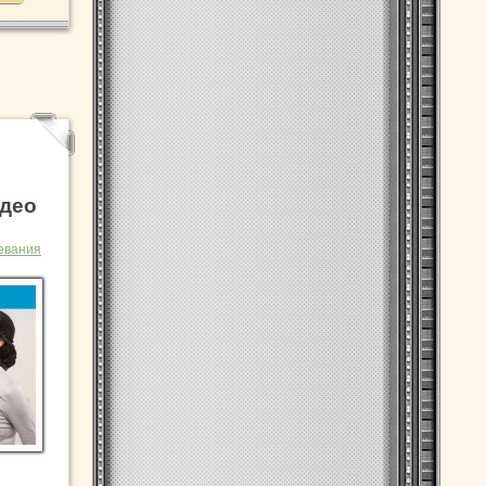
идео
евания