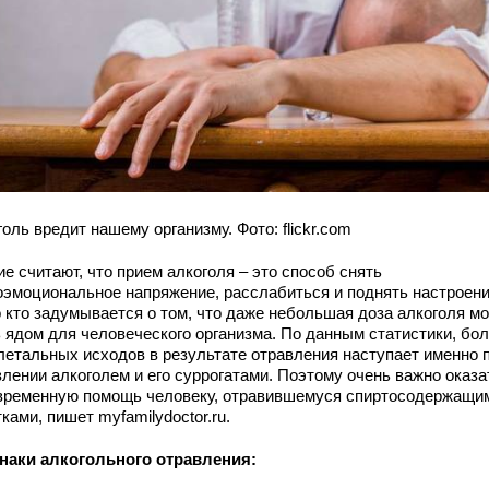
оль вредит нашему организму. Фото: flickr.com
е считают, что прием алкоголя – это способ снять
оэмоциональное напряжение, расслабиться и поднять настроени
 кто задумывается о том, что даже небольшая доза алкоголя м
ь ядом для человеческого организма. По данным статистики, бо
летальных исходов в результате отравления наступает именно 
влении алкоголем и его суррогатами. Поэтому очень важно оказа
временную помощь человеку, отравившемуся спиртосодержащи
ками, пишет myfamilydoctor.ru.
наки алкогольного отравления: