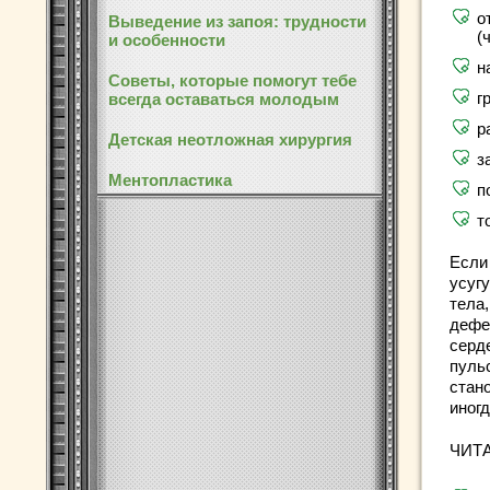
о
Выведение из запоя: трудности
(
и особенности
н
Советы, которые помогут тебе
г
всегда оставаться молодым
р
Детская неотложная хирургия
з
Ментопластика
п
т
Если
усуг
тела
дефе
серд
пуль
стан
иногд
ЧИТ