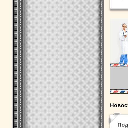
Новос
По