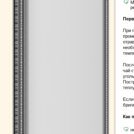
М
р
Перв
При 
пром
отрав
необ
темп
Посл
чай 
уголь
Пост
теплу
Если
бриг
Как 
н