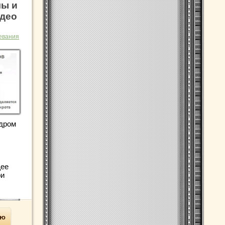
мы и
идео
евания
дром
щее
ри
ью