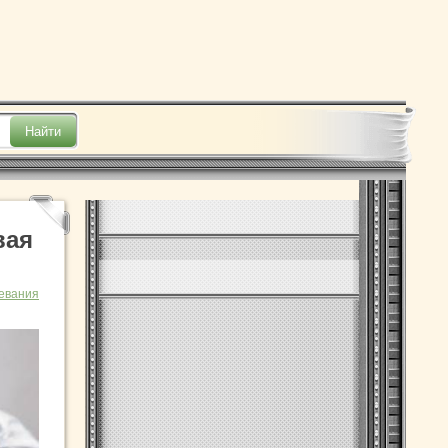
вая
евания