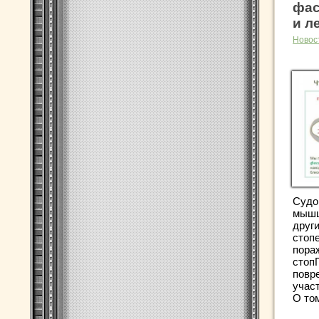
фас
и л
Новос
Судо
мышц
друг
стоп
пора
стоп
повр
учас
О том,