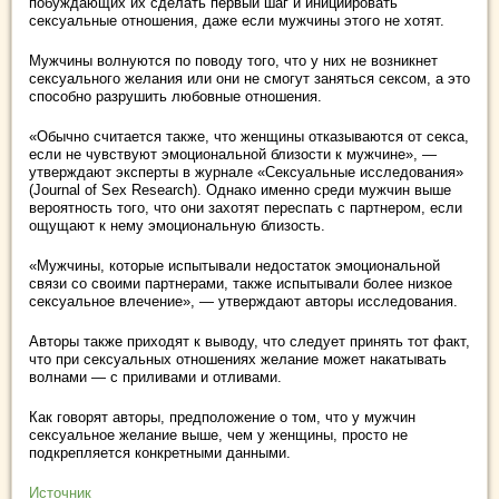
побуждающих их сделать первый шаг и инициировать
сексуальные отношения, даже если мужчины этого не хотят.
Мужчины волнуются по поводу того, что у них не возникнет
сексуального желания или они не смогут заняться сексом, а это
способно разрушить любовные отношения.
«Обычно считается также, что женщины отказываются от секса,
если не чувствуют эмоциональной близости к мужчине», —
утверждают эксперты в журнале «Сексуальные исследования»
(Journal of Sex Research). Однако именно среди мужчин выше
вероятность того, что они захотят переспать с партнером, если
ощущают к нему эмоциональную близость.
«Мужчины, которые испытывали недостаток эмоциональной
связи со своими партнерами, также испытывали более низкое
сексуальное влечение», — утверждают авторы исследования.
Авторы также приходят к выводу, что следует принять тот факт,
что при сексуальных отношениях желание может накатывать
волнами — с приливами и отливами.
Как говорят авторы, предположение о том, что у мужчин
сексуальное желание выше, чем у женщины, просто не
подкрепляется конкретными данными.
Источник