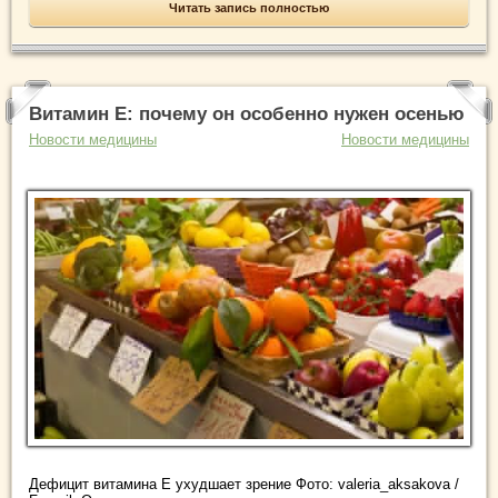
Читать запись полностью
Витамин Е: почему он особенно нужен осенью
Новости медицины
Новости медицины
Дефицит витамина Е ухудшает зрение Фото: valeria_aksakova /