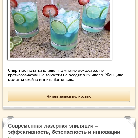
Спиртные напитки влияют на многие лекарства, но
противозачаточные таблетки не входят в их число. Женщина
может спокойно выпить бокал вина, ...
Читать запись полностью
Современная лазерная эпиляция –
эффективность, безопасность и инновации