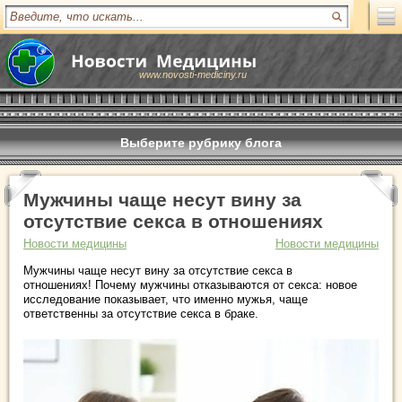
www.novosti-mediciny.ru
Выберите рубрику блога
Мужчины чаще несут вину за
отсутствие секса в отношениях
Новости медицины
Новости медицины
Мужчины чаще несут вину за отсутствие секса в
отношениях! Почему мужчины отказываются от секса: новое
исследование показывает, что именно мужья, чаще
ответственны за отсутствие секса в браке.