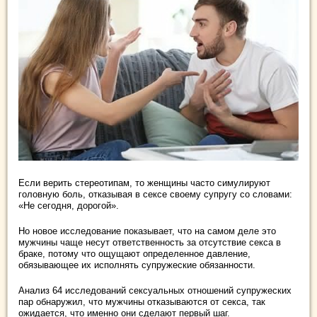
Если верить стереотипам, то женщины часто симулируют
головную боль, отказывая в сексе своему супругу со словами:
«Не сегодня, дорогой».
Но новое исследование показывает, что на самом деле это
мужчины чаще несут ответственность за отсутствие секса в
браке, потому что ощущают определенное давление,
обязывающее их исполнять супружеские обязанности.
Анализ 64 исследований сексуальных отношений супружеских
пар обнаружил, что мужчины отказываются от секса, так
ожидается, что именно они сделают первый шаг.