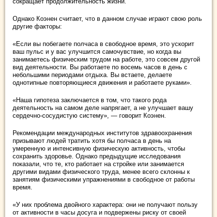
сокращает продолжительность жизни.
Однако Коэнен считает, что в данном случае играют свою роль
другие факторы:
«Если вы побегаете полчаса в свободное время, это ускорит
ваш пульс и у вас улучшится самочувствие, но когда вы
занимаетесь физическим трудом на работе, это совсем другой
вид деятельности. Вы работаете по восемь часов в день с
небольшими периодами отдыха. Вы встаете, делаете
однотипные повторяющиеся движения и работаете руками».
«Наша гипотеза заключается в том, что такого рода
деятельность на самом деле напрягает, а не улучшает вашу
сердечно-сосудистую систему», — говорит Коэнен.
Рекомендации международных институтов здравоохранения
призывают людей тратить хотя бы полчаса в день на
умеренную и интенсивную физическую активность, чтобы
сохранить здоровье. Однако предыдущие исследования
показали, что те, кто работает на стройке или занимается
другими видами физического труда, менее всего склонны к
занятиям физическими упражнениями в свободное от работы
время.
«У них проблема двойного характера: они не получают пользу
от активности в часы досуга и подвержены риску от своей