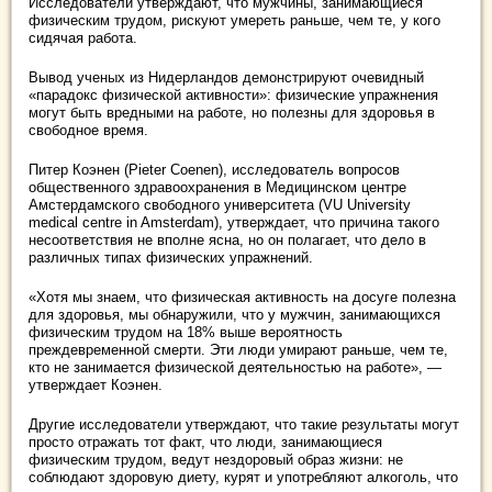
Исследователи утверждают, что мужчины, занимающиеся
физическим трудом, рискуют умереть раньше, чем те, у кого
сидячая работа.
Вывод ученых из Нидерландов демонстрируют очевидный
«парадокс физической активности»: физические упражнения
могут быть вредными на работе, но полезны для здоровья в
свободное время.
Питер Коэнен (Pieter Coenen), исследователь вопросов
общественного здравоохранения в Медицинском центре
Амстердамского свободного университета (VU University
medical centre in Amsterdam), утверждает, что причина такого
несоответствия не вполне ясна, но он полагает, что дело в
различных типах физических упражнений.
«Хотя мы знаем, что физическая активность на досуге полезна
для здоровья, мы обнаружили, что у мужчин, занимающихся
физическим трудом на 18% выше вероятность
преждевременной смерти. Эти люди умирают раньше, чем те,
кто не занимается физической деятельностью на работе», —
утверждает Коэнен.
Другие исследователи утверждают, что такие результаты могут
просто отражать тот факт, что люди, занимающиеся
физическим трудом, ведут нездоровый образ жизни: не
соблюдают здоровую диету, курят и употребляют алкоголь, что