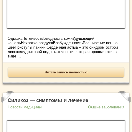
ОдышкаПотливостьБледность кожиУдушающий
кашельНехватка воздухаВозбужденностьРасширение вен на
шееПриступы паники Сердечная астма – это синдром острой
левожелудочковой недостаточности, которая проявляется в
виде ...
Читать запись полностью
Силикоз — симптомы и лечение
Новости медицины
Общие заболевания