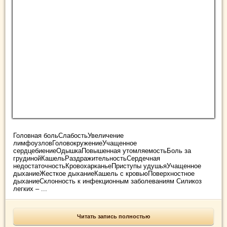
Головная больСлабостьУвеличение
лимфоузловГоловокружениеУчащенное
сердцебиениеОдышкаПовышенная утомляемостьБоль за
грудинойКашельРаздражительностьСердечная
недостаточностьКровохарканьеПриступы удушьяУчащенное
дыханиеЖесткое дыханиеКашель с кровьюПоверхностное
дыханиеСклонность к инфекционным заболеваниям Силикоз
легких – ...
Читать запись полностью