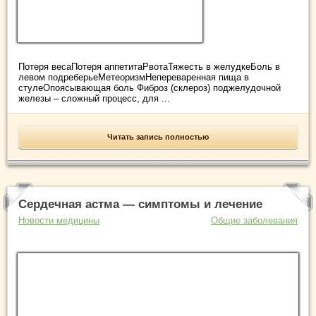
Потеря весаПотеря аппетитаРвотаТяжесть в желудкеБоль в
левом подреберьеМетеоризмНепереваренная пища в
стулеОпоясывающая боль Фиброз (склероз) поджелудочной
железы – сложный процесс, для ...
Читать запись полностью
Сердечная астма — симптомы и лечение
Новости медицины
Общие заболевания