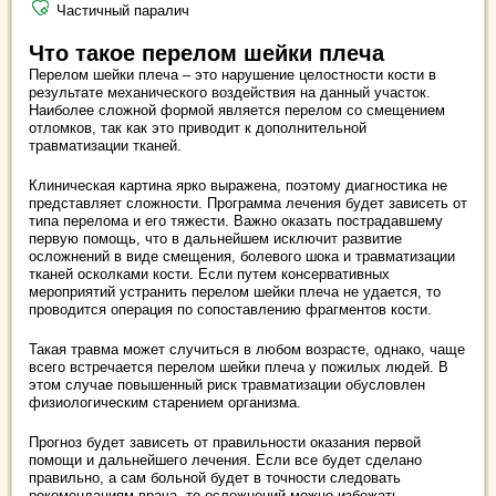
Частичный паралич
Что такое перелом шейки плеча
Перелом шейки плеча – это нарушение целостности кости в
результате механического воздействия на данный участок.
Наиболее сложной формой является перелом со смещением
отломков, так как это приводит к дополнительной
травматизации тканей.
Клиническая картина ярко выражена, поэтому диагностика не
представляет сложности. Программа лечения будет зависеть от
типа перелома и его тяжести. Важно оказать пострадавшему
первую помощь, что в дальнейшем исключит развитие
осложнений в виде смещения, болевого шока и травматизации
тканей осколками кости. Если путем консервативных
мероприятий устранить перелом шейки плеча не удается, то
проводится операция по сопоставлению фрагментов кости.
Такая травма может случиться в любом возрасте, однако, чаще
всего встречается перелом шейки плеча у пожилых людей. В
этом случае повышенный риск травматизации обусловлен
физиологическим старением организма.
Прогноз будет зависеть от правильности оказания первой
помощи и дальнейшего лечения. Если все будет сделано
правильно, а сам больной будет в точности следовать
рекомендациям врача, то осложнений можно избежать.