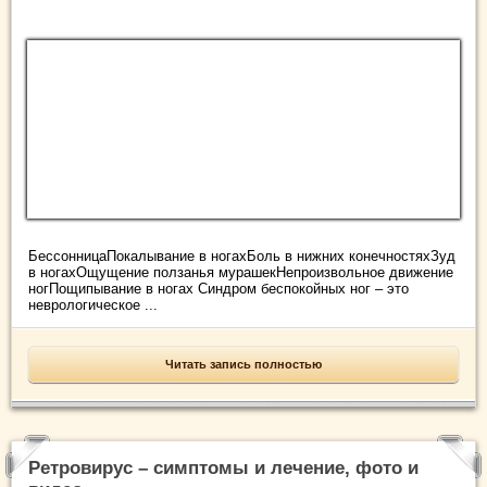
БессонницаПокалывание в ногахБоль в нижних конечностяхЗуд
в ногахОщущение ползанья мурашекНепроизвольное движение
ногПощипывание в ногах Синдром беспокойных ног – это
неврологическое ...
Читать запись полностью
Ретровирус – симптомы и лечение, фото и