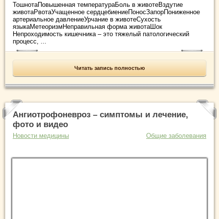
ТошнотаПовышенная температураБоль в животеВздутие
животаРвотаУчащенное сердцебиениеПоносЗапорПониженное
артериальное давлениеУрчание в животеСухость
языкаМетеоризмНеправильная форма животаШок
Непроходимость кишечника – это тяжелый патологический
процесс, ...
Читать запись полностью
Ангиотрофоневроз – симптомы и лечение,
фото и видео
Новости медицины
Общие заболевания