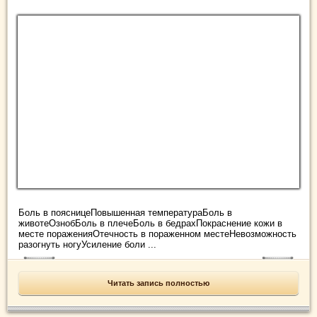
Боль в поясницеПовышенная температураБоль в
животеОзнобБоль в плечеБоль в бедрахПокраснение кожи в
месте пораженияОтечность в пораженном местеНевозможность
разогнуть ногуУсиление боли ...
Читать запись полностью