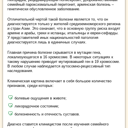
семейный пароксизмальный перитонит, армянская болезнь –
генетически обусловленное заболевание.
Отличительной чертой такой болезни является то, что он
диагностируется только у жителей средиземноморского региона
и стран Азии. Это означает, что в основную группу риска входят
армяне и арабы, греки и испанцы, итальянцы и евреи-сефарды.
У представителей иных национальностей патология
диагностируется лишь в единичных случаях.
Главная причина болезни скрывается в мутации гена,
локализующегося в 16 хромосоме. В некоторых ситуациях к
такому нарушению приводит мутировавший ген в 19 хромосоме.
В любом случае наблюдается аутосомно-рецессивный тип
наследования.
Клиническая картина включает в себя большое количество
признаков, среди которых:
болевые ощущения в животе;
лихорадочное состояние;
болезненность и отечность суставов.
Диагноз ставится клиницистом после изучения семейного