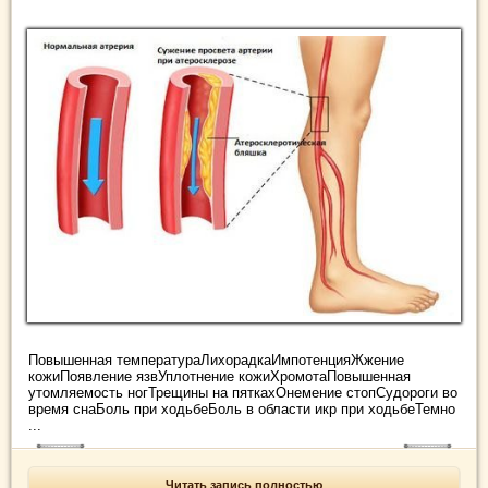
Повышенная температураЛихорадкаИмпотенцияЖжение
кожиПоявление язвУплотнение кожиХромотаПовышенная
утомляемость ногТрещины на пяткахОнемение стопСудороги во
время снаБоль при ходьбеБоль в области икр при ходьбеТемно
...
Читать запись полностью