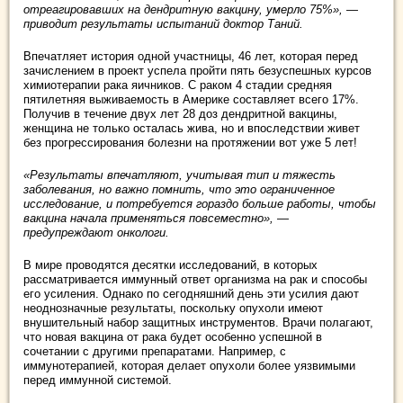
отреагировавших на дендритную вакцину, умерло 75%», —
приводит результаты испытаний доктор Таний.
Впечатляет история одной участницы, 46 лет, которая перед
зачислением в проект успела пройти пять безуспешных курсов
химиотерапии рака яичников. С раком 4 стадии средняя
пятилетняя выживаемость в Америке составляет всего 17%.
Получив в течение двух лет 28 доз дендритной вакцины,
женщина не только осталась жива, но и впоследствии живет
без прогрессирования болезни на протяжении вот уже 5 лет!
«Результаты впечатляют, учитывая тип и тяжесть
заболевания, но важно помнить, что это ограниченное
исследование, и потребуется гораздо больше работы, чтобы
вакцина начала применяться повсеместно», —
предупреждают онкологи.
В мире проводятся десятки исследований, в которых
рассматривается иммунный ответ организма на рак и способы
его усиления. Однако по сегодняшний день эти усилия дают
неоднозначные результаты, поскольку опухоли имеют
внушительный набор защитных инструментов. Врачи полагают,
что новая вакцина от рака будет особенно успешной в
сочетании с другими препаратами. Например, с
иммунотерапией, которая делает опухоли более уязвимыми
перед иммунной системой.