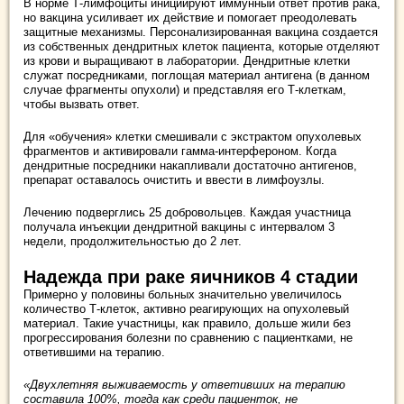
В норме Т-лимфоциты инициируют иммунный ответ против рака,
но вакцина усиливает их действие и помогает преодолевать
защитные механизмы. Персонализированная вакцина создается
из собственных дендритных клеток пациента, которые отделяют
из крови и выращивают в лаборатории. Дендритные клетки
служат посредниками, поглощая материал антигена (в данном
случае фрагменты опухоли) и представляя его Т-клеткам,
чтобы вызвать ответ.
Для «обучения» клетки смешивали с экстрактом опухолевых
фрагментов и активировали гамма-интерфероном. Когда
дендритные посредники накапливали достаточно антигенов,
препарат оставалось очистить и ввести в лимфоузлы.
Лечению подверглись 25 добровольцев. Каждая участница
получала инъекции дендритной вакцины с интервалом 3
недели, продолжительностью до 2 лет.
Надежда при раке яичников 4 стадии
Примерно у половины больных значительно увеличилось
количество Т-клеток, активно реагирующих на опухолевый
материал. Такие участницы, как правило, дольше жили без
прогрессирования болезни по сравнению с пациентками, не
ответившими на терапию.
«Двухлетняя выживаемость у ответивших на терапию
составила 100%, тогда как среди пациенток, не