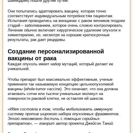
Швейцария) пошли другим путем.
Они попытались адаптировать вакцину, которая точно
соответствует индивидуальным потребностям пациентам.
Испытания проводились на женщинах с раком яичников поздних
стадий – заболеванием, которое очень сложно контролировать.
Лечение обычно включает хирургическое удаление опухоли и
химиотерапию, но, несмотря на хорошие краткосрочные
результаты, рак дает рецидивы.
Создание персонализированной
вакцины от рака
Каждая опухоль имеет набор мутаций, который делает ее
уникальной.
Чтобы препарат был максимально эффективным, ученые
применили так называемую концепцию цельноопухолевой
вакцины (whole-tumor vaccine). Это означает, что она должна
атаковать сотни или тысячи уникальных молекул на
поверхности раковой клетки, не оставляя ей шансов.
«Идея состояла в том, чтобы мобилизовать иммунную
систему против широкого набора опухолевых фрагментов.
Этого невозможно достичь с помощью серийных
препаратов», — говорит автор проекта Джейсон Таний.