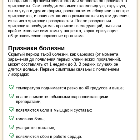
попадания в организм животного или человека он проникает в
эритроциты. Сам возбудитель имеет каплевидную, округлую,
вытянутую и другие формы, располагается сбоку или в центре
эритроцитов, и начинает активно размножаться путем деления,
из-за чего эритроцит разрушается. После разрушения
эритроцита возбудитель проникает в следующий, вызывая
крайне тяжелые симптомы у пациента, характеризующие
общетоксическое поражение организма.
Признаки болезни
Скрытый период такой болезни, как бабезиоз (от момента
заражения до появления первых клинических проявлений),
может составлять от 1 недели до 3. В редких случаях он
длится дольше. Первые симптомы связаны с появлением
лихорадки:
температура поднимается резко до 40 градусов и выше;
она не снимается обычными жаропонижающими
препаратами;
появляются боли в мышцах и суставах;
головная боль;
учащается дыхание;
появляются сбои в работе сердца.