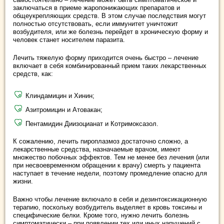
заключаться в приеме жаропонижающих препаратов и
общеукрепляющих средств. В этом случае последствия могут
полностью отсутствовать, если иммунитет уничтожит
возбудителя, или же болезнь перейдет в хроническую форму и
человек станет носителем паразита.
Лечить тяжелую форму приходится очень быстро – лечение
включает в себя комбинированный прием таких лекарственных
средств, как:
Клиндамицин и Хинин;
Азитромицин и Атовакан;
Пентамидин Диизоцианат и Котримоксазол.
К сожалению, лечить пироплазмоз достаточно сложно, а
лекарственные средства, назначаемые врачом, имеют
множество побочных эффектов. Тем не менее без лечения (или
при несвоевременном обращении к врачу) смерть у пациента
наступает в течение недели, поэтому промедление опасно для
жизни.
Важно чтобы лечение включало в себя и дезинтоксикационную
терапию, поскольку возбудитель выделяет в кровь токсины и
специфические белки. Кроме того, нужно лечить болезнь
симптоматически – при появлении тех или иных нарушений с