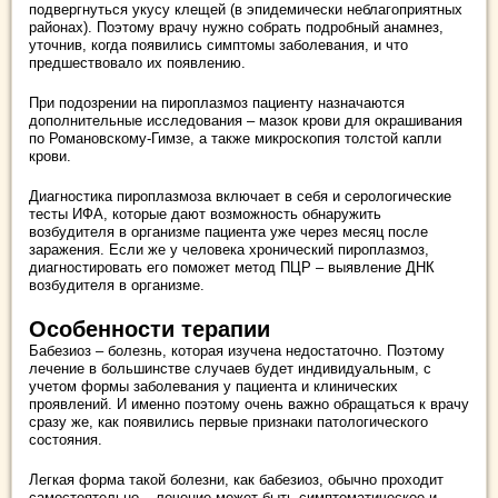
подвергнуться укусу клещей (в эпидемически неблагоприятных
районах). Поэтому врачу нужно собрать подробный анамнез,
уточнив, когда появились симптомы заболевания, и что
предшествовало их появлению.
При подозрении на пироплазмоз пациенту назначаются
дополнительные исследования – мазок крови для окрашивания
по Романовскому-Гимзе, а также микроскопия толстой капли
крови.
Диагностика пироплазмоза включает в себя и серологические
тесты ИФА, которые дают возможность обнаружить
возбудителя в организме пациента уже через месяц после
заражения. Если же у человека хронический пироплазмоз,
диагностировать его поможет метод ПЦР – выявление ДНК
возбудителя в организме.
Особенности терапии
Бабезиоз – болезнь, которая изучена недостаточно. Поэтому
лечение в большинстве случаев будет индивидуальным, с
учетом формы заболевания у пациента и клинических
проявлений. И именно поэтому очень важно обращаться к врачу
сразу же, как появились первые признаки патологического
состояния.
Легкая форма такой болезни, как бабезиоз, обычно проходит
самостоятельно – лечение может быть симптоматическое и