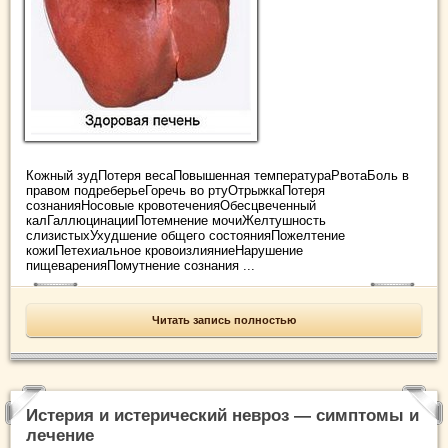
Кожный зудПотеря весаПовышенная температураРвотаБоль в
правом подреберьеГоречь во ртуОтрыжкаПотеря
сознанияНосовые кровотеченияОбесцвеченный
калГаллюцинацииПотемнение мочиЖелтушность
слизистыхУхудшение общего состоянияПожелтение
кожиПетехиальное кровоизлияниеНарушение
пищеваренияПомутнение сознания ...
Читать запись полностью
Истерия и истерический невроз — симптомы и
лечение