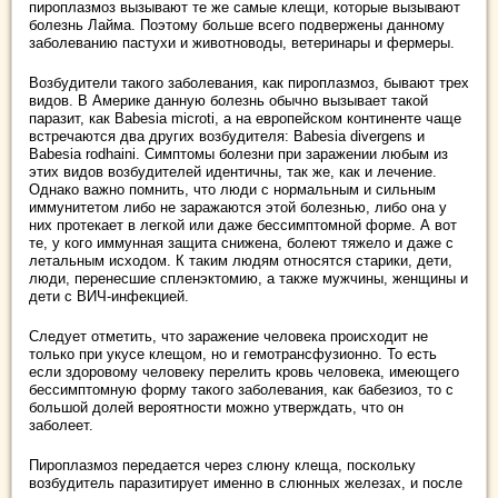
пироплазмоз вызывают те же самые клещи, которые вызывают
болезнь Лайма. Поэтому больше всего подвержены данному
заболеванию пастухи и животноводы, ветеринары и фермеры.
Возбудители такого заболевания, как пироплазмоз, бывают трех
видов. В Америке данную болезнь обычно вызывает такой
паразит, как Babesia microti, а на европейском континенте чаще
встречаются два других возбудителя: Babesia divergens и
Babesia rodhaini. Симптомы болезни при заражении любым из
этих видов возбудителей идентичны, так же, как и лечение.
Однако важно помнить, что люди с нормальным и сильным
иммунитетом либо не заражаются этой болезнью, либо она у
них протекает в легкой или даже бессимптомной форме. А вот
те, у кого иммунная защита снижена, болеют тяжело и даже с
летальным исходом. К таким людям относятся старики, дети,
люди, перенесшие спленэктомию, а также мужчины, женщины и
дети с ВИЧ-инфекцией.
Следует отметить, что заражение человека происходит не
только при укусе клещом, но и гемотрансфузионно. То есть
если здоровому человеку перелить кровь человека, имеющего
бессимптомную форму такого заболевания, как бабезиоз, то с
большой долей вероятности можно утверждать, что он
заболеет.
Пироплазмоз передается через слюну клеща, поскольку
возбудитель паразитирует именно в слюнных железах, и после