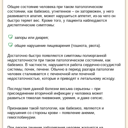
Общее состояние человека при таком патологическом
состоянии, как бабезиоз, угнетенное – он заторможен, у него
развивается апатия, может нарушиться аппетит, из-за чего он
быстро теряет вес. Кроме того, у пациента наблюдаются
диспептические симптомы:
запоры или диарея;
общее нарушение пищеварения (тошнота, рвота).
Достаточно быстро появляются симптомы полиорганной
недостаточности при таком патологическом состоянии, как
бабезиоз. В частности, нарушается работа сердечно-сосудистой
системы, почек, печени. Обычно в период разгара патологии
человек сталкивается с печеночной или почечной
недостаточностью, которые и приводят к летальному исходу.
Последствия данной болезни весьма серьезны – при
присоединении вторичной инфекции у человека может
развиться тяжелая пневмония, уремия, и даже сепсис.
Признаками такой патологии, как бабезиоз, являются и
нарушения со стороны крови – появление анемии,
гемоглобинурии.
При легком течение заболевания человек жалуется на