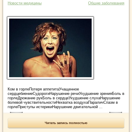
Новости медицины
Общие заболевания
Ком в горлеПотеря аппетитаУчащенное
сердцебиениеСудорогиНарушение речиУхудшение зренияБоль в
горлеДрожание рукБоль в сердцеУхудшение слухаНарушение
болевой чувствительностиНехватка воздухаПараличСпазм в
горлеПриступы истерикиНарушение двигательной ...
Читать запись полностью