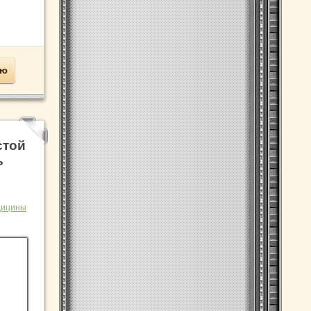
ью
стой
ь
дицины