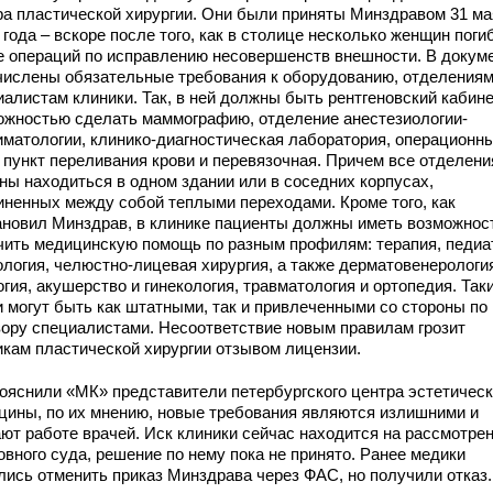
ра пластической хирургии. Они были приняты Минздравом 31 ма
 года – вскоре после того, как в столице несколько женщин поги
е операций по исправлению несовершенств внешности. В докум
числены обязательные требования к оборудованию, отделениям
алистам клиники. Так, в ней должны быть рентгеновский кабинет
ожностью сделать маммографию, отделение анестезиологии-
иматологии, клинико-диагностическая лаборатория, операционн
, пункт переливания крови и перевязочная. Причем все отделени
ны находиться в одном здании или в соседних корпусах,
иненных между собой теплыми переходами. Кроме того, как
ановил Минздрав, в клинике пациенты должны иметь возможнос
чить медицинскую помощь по разным профилям: терапия, педиа
ология, челюстно-лицевая хирургия, а также дерматовенерологи
гия, акушерство и гинекология, травматология и ортопедия. Так
и могут быть как штатными, так и привлеченными со стороны по
вору специалистами. Несоответствие новым правилам грозит
икам пластической хирургии отзывом лицензии.
пояснили «МК» представители петербургского центра эстетичес
цины, по их мнению, новые требования являются излишними и
ют работе врачей. Иск клиники сейчас находится на рассмотре
овного суда, решение по нему пока не принято. Ранее медики
лись отменить приказ Минздрава через ФАС, но получили отказ.