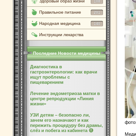
Здоровый образ жизни
108
Правильное питание
201
Народная медицина
140
Инструкции лекарства
Последние Новости медицины
Диагностика в
гастроэнтерологии: как врачи
ищут проблемы с
пищеварением
Лечение эндометриоза матки в
центре репродукции «Линия
жизни»
УЗИ детям – безопасно ли,
зачем его назначают и как
фото
пережить процедуру без драмы,
слёз и побега из кабинета 😅
Меди