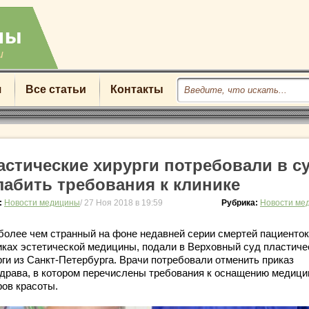
u
я
Все статьи
Контакты
астические хирурги потребовали в с
лабить требования к клинике
:
Новости медицины
/ 27 Ноя 2018 в 19:59
Рубрика:
Новости ме
 более чем странный на фоне недавней серии смертей пациенток
иках эстетической медицины, подали в Верховный суд пластиче
рги из Санкт-Петербурга. Врачи потребовали отменить приказ
драва, в котором перечислены требования к оснащению медици
ров красоты.