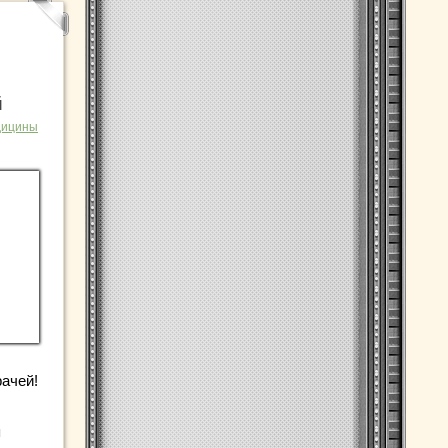
й
дицины
ачей!
я