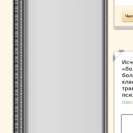
Чит
Исч
«бо
бол
кла
тра
пси
Новос