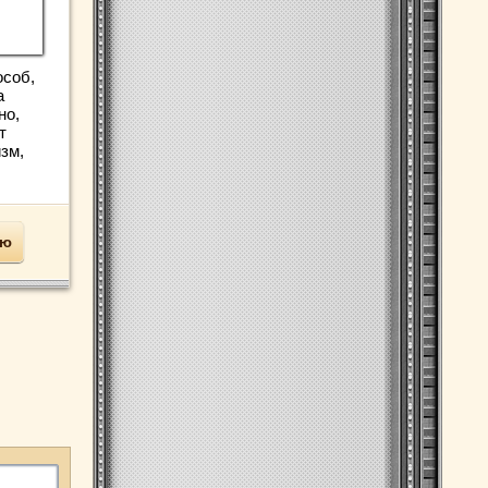
особ,
а
но,
т
зм,
ью