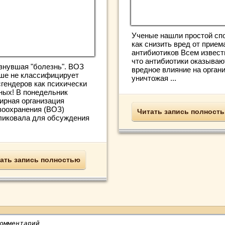
Ученые нашли простой сп
как снизить вред от прием
антибиотиков Всем извест
что антибиотики оказываю
знувшая "болезнь". ВОЗ
вредное влияние на органи
ше не классифицирует
уничтожая ...
сгендеров как психически
ных! В понедельник
ирная организация
воохранения (ВОЗ)
Читать запись полност
ликовала для обсуждения
ать запись полностью