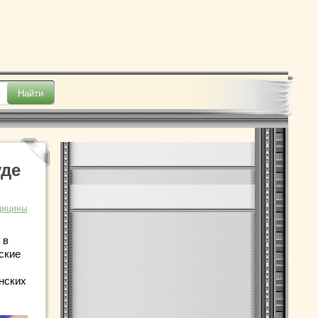
уде
дицины
 в
ские
нских