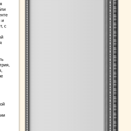
я
бли
енте
 и
, с
ый
я
ть
трия,
я,
ие
кой
нии