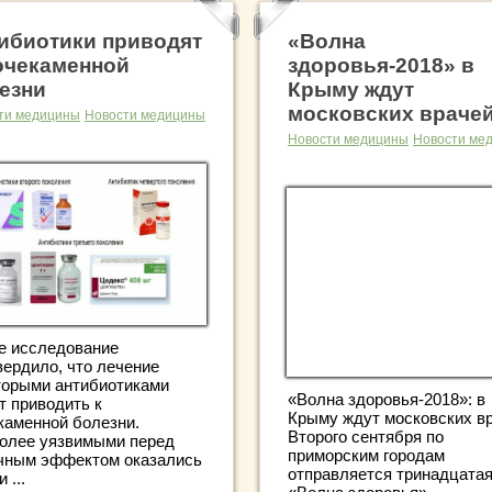
ибиотики приводят
«Волна
очекаменной
здоровья-2018» в
езни
Крыму ждут
московских враче
ти медицины
Новости медицины
Новости медицины
Новости ме
е исследование
вердило, что лечение
торыми антибиотиками
«Волна здоровья-2018»: в
т приводить к
Крыму ждут московских вр
каменной болезни.
Второго сентября по
олее уязвимыми перед
приморским городам
чным эффектом оказались
отправляется тринадцата
 ...