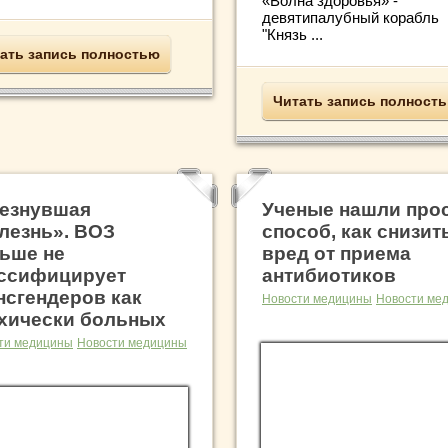
«Волна здоровья» -
девятипалубный корабль
"Князь ...
ать запись полностью
Читать запись полност
езнувшая
Ученые нашли про
лезнь». ВОЗ
способ, как снизит
ьше не
вред от приема
ссифицирует
антибиотиков
нсгендеров как
Новости медицины
Новости ме
хически больных
ти медицины
Новости медицины