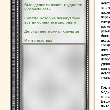
цент
Выведение из запоя: трудности
этого
и особенности
посл
пере
Советы, которые помогут тебе
специ
всегда оставаться молодым
возм
реан
Детская неотложная хирургия
блок
долж
Ментопластика
соед
пост
полу
невр
уроло
врач
дого
клин
Как 
меди
меша
Верх
пыта