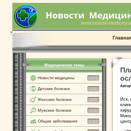
www.novosti-mediciny.r
Главна
Медицинские темы
Пл
ос
Новости медицины
1877
Автор
Детские болезни
216
Иск,
Женские болезни
215
клин
хиру
Мужские болезни
101
Минз
Общие заболевания
цент
1782