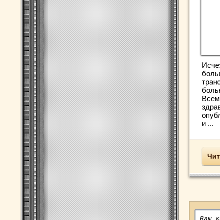
Исче
боль
тран
боль
Всем
здра
опуб
и ...
Чит