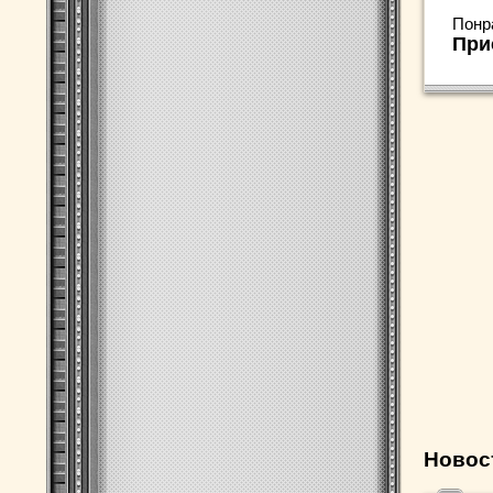
Понр
При
Новос