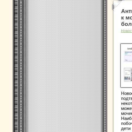
Ант
к м
бол
Новос
Ново
подт
неко
може
моче
Наиб
побо
дети и