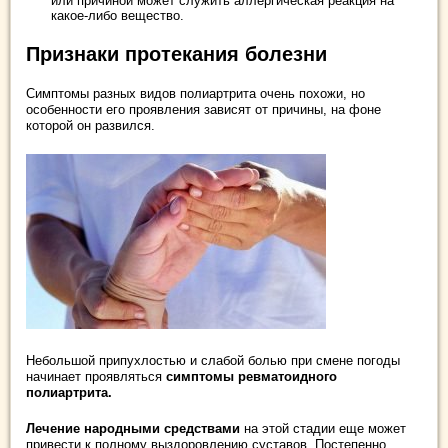
или причиной может служить аллергическая реакция на
какое-либо вещество.
Признаки протекания болезни
Симптомы разных видов полиартрита очень похожи, но
особенности его проявления зависят от причины, на фоне
которой он развился.
Небольшой припухлостью и слабой болью при смене погоды
начинает проявляться
симптомы ревматоидного
полиартрита.
Лечение народными средствами
на этой стадии еще может
привести к полному выздоровлению суставов. Постепенно