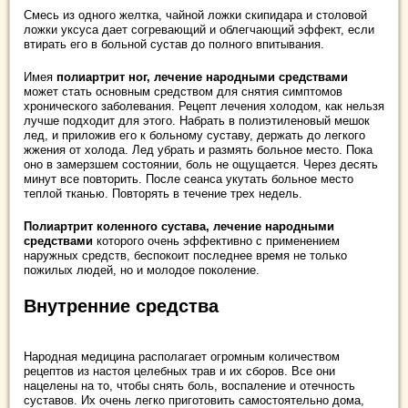
Смесь из одного желтка, чайной ложки скипидара и столовой
ложки уксуса дает согревающий и облегчающий эффект, если
втирать его в больной сустав до полного впитывания.
Имея
полиартрит ног, лечение народными средствами
может стать основным средством для снятия симптомов
хронического заболевания. Рецепт лечения холодом, как нельзя
лучше подходит для этого. Набрать в полиэтиленовый мешок
лед, и приложив его к больному суставу, держать до легкого
жжения от холода. Лед убрать и размять больное место. Пока
оно в замерзшем состоянии, боль не ощущается. Через десять
минут все повторить. После сеанса укутать больное место
теплой тканью. Повторять в течение трех недель.
Полиартрит коленного сустава, лечение народными
средствами
которого очень эффективно с применением
наружных средств, беспокоит последнее время не только
пожилых людей, но и молодое поколение.
Внутренние средства
Народная медицина располагает огромным количеством
рецептов из настоя целебных трав и их сборов. Все они
нацелены на то, чтобы снять боль, воспаление и отечность
суставов. Их очень легко приготовить самостоятельно дома,