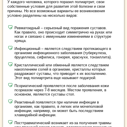
У каждого человека, которого поразил полиартрит, свои
собственные условия для развития этой болезни и свои
причины. Но все возможные варианты ее возникновения
условно разделены на несколько видов:
Ревматоидный – серьезный вид поражения суставов.
Как правило, оно происходит симметрично на руках или
ногах и связано с иммунными изменениями в структуре
хряща.
Инфекционный – является следствием протекающего в
организме инфекционного заболевания (туберкулеза,
бруцеллеза, сифилиса, гонорея, краснухи, тонзиллита).
Кристаллический или обменный является следствием
накоплением солей в организме, кристаллы которых
раздражают суставы, что приводит к их воспалению.
Этот вид полиартрита еще называют подагрой.
Псориатический проявляется после заболевания кожи
псориазом через 7-8 месяцев. Местом проявления, в
основном, являются суставы стоп.
Реактивный появляется при наличии инфекции в
организме, как правило, в легких или мочеполовой
инфекции, например, он может быть последствием
хламидийной инфекции.
Посттравматический возникает из-за получения травмы