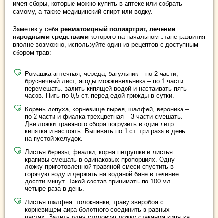
имея сборы, которые можно купить в аптеке или собрать
самому, а также медицинский спирт или водку.
Заметив у себя
ревматоидный полиартрит, лечение
народными средствами
которого на начальном этапе развития
вполне возможно, используйте один из рецептов с доступным
сбором трав:
Ромашка аптечная, череда, багульник – по 2 части,
брусничный лист, ягоды можжевельника – по 1 части
перемешать, залить кипящей водой и настаивать пять
часов. Пить по 0,5 ст. перед едой трижды в сутки.
Корень лопуха, корневище пырея, шалфей, вероника –
по 2 части и фиалка трехцветная – 3 части смешать.
Две ложки травяного сбора погрузить в один литр
кипятка и настоять. Выпивать по 1 ст. три раза в день
на пустой желудок.
Листья березы, фиалки, корня петрушки и листья
крапивы смешать в одинаковых пропорциях. Одну
ложку приготовленной травяной смеси опустить в
горячую воду и держать на водяной бане в течение
десяти минут. Такой состав принимать по 100 мл
четыре раза в день.
Листья шалфея, толокнянки, траву зверобоя с
корневищем аира болотного соединить в равных
частях. Залить одну столовую ложку стаканом кипятка,