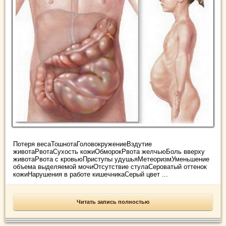
Потеря весаТошнотаГоловокружениеВздутие
животаРвотаСухость кожиОбморокРвота желчьюБоль вверху
животаРвота с кровьюПриступы удушьяМетеоризмУменьшение
объема выделяемой мочиОтсутствие стулаСероватый оттенок
кожиНарушения в работе кишечникаСерый цвет ...
Читать запись полностью