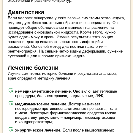
окостенений и развитие контрактур.
Диагностика
Если человек обнаружил у себя первые симптомы этого недуга,
ему следует безотлагательно обратиться к специалисту. Он
проведет общее обследование и выпишет направление на
исследование синовиальной жидкости. Кроме этого, нужно
будет сдать мочу и кровь. Изучив результаты этих общих
анализов, доктор исключит вероятность инфекций и
воспалений. Основной метод диагностики патологии –
рентгенография. На снимке четко видны деформации, сужение
суставной щели и прочие признаки недуга.
Лечение болезни
Изучив симптомы, историю болезни и результаты анализов,
врач определит методику лечения.
немедикаментозное лечение.
Оно включает тепловые
процедуры, бальнеотерапию, водолечение, ЛФК;
медикаментозное лечение.
Доктор назначает
нестероидные противовоспалительные препараты, гели
и мази. Некоторые фармакологические средства нужно
вводить внутрисуставно – например, глюкокортикоиды
и хондропротекторы;
хирургическое лечение.
Если после вышеописанных