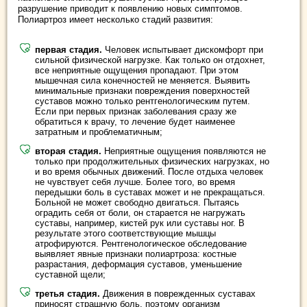
разрушение приводит к появлению новых симптомов.
Полиартроз имеет несколько стадий развития:
первая стадия.
Человек испытывает дискомфорт при
сильной физической нагрузке. Как только он отдохнет,
все неприятные ощущения пропадают. При этом
мышечная сила конечностей не меняется. Выявить
минимальные признаки повреждения поверхностей
суставов можно только рентгенологическим путем.
Если при первых признак заболевания сразу же
обратиться к врачу, то лечение будет наименее
затратным и проблематичным;
вторая стадия.
Неприятные ощущения появляются не
только при продолжительных физических нагрузках, но
и во время обычных движений. После отдыха человек
не чувствует себя лучше. Более того, во время
передышки боль в суставах может и не прекращаться.
Больной не может свободно двигаться. Пытаясь
оградить себя от боли, он старается не нагружать
суставы, например, кистей рук или суставы ног. В
результате этого соответствующие мышцы
атрофируются. Рентгенологическое обследование
выявляет явные признаки полиартроза: костные
разрастания, деформация суставов, уменьшение
суставной щели;
третья стадия.
Движения в поврежденных суставах
приносят страшную боль, поэтому организм