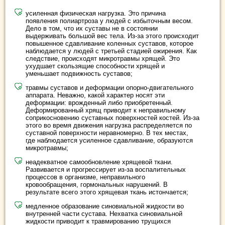
усиленная физическая нагрузка. Это причина
появления полиартроза у людей с избыточным весом.
Дело в том, что их суставы не в состоянии
выдерживать большой вес тела. Из-за этого происходит
повышенное сдавливание коленных суставов, которое
наблюдается у людей с третьей стадией ожирения. Как
следствие, происходят микротравмы хрящей. Это
ухудшает скользящие способности хрящей и
уменьшает подвижность суставов;
травмы суставов и деформации опорно-двигательного
аппарата. Неважно, какой характер носят эти
деформации: врожденный либо приобретенный.
Деформированный хрящ приводит к неправильному
соприкосновению суставных поверхностей костей. Из-за
этого во время движения нагрузка распределяется по
суставной поверхности неравномерно. В тех местах,
где наблюдается усиленное сдавливание, образуются
микротравмы;
неадекватное самообновление хрящевой ткани.
Развивается и прогрессирует из-за воспалительных
процессов в организме, неправильного
кровообращения, гормональных нарушений. В
результате всего этого хрящевая ткань истончается;
медленное образование синовиальной жидкости во
внутренней части сустава. Нехватка синовиальной
жидкости приводит к травмированию трущихся