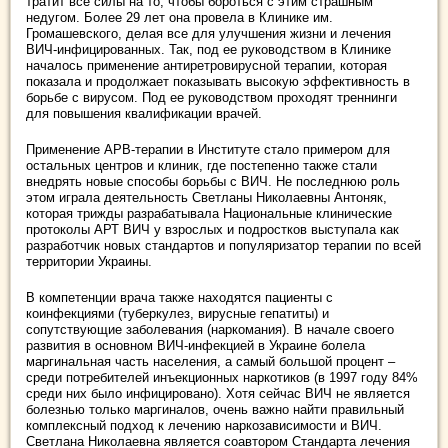
тратит все силы на то, чтобы бороться с этим страшным
недугом. Более 29 лет она провела в Клинике им.
Громашевского, делая все для улучшения жизни и лечения
ВИЧ-инфицированных. Так, под ее руководством в Клинике
началось применение антиретровирусной терапии, которая
показала и продолжает показывать высокую эффективность в
борьбе с вирусом. Под ее руководством проходят треннинги
для повышения квалификации врачей.
Применение АРВ-терапии в Институте стало примером для
остальных центров и клиник, где постепенно также стали
внедрять новые способы борьбы с ВИЧ. Не последнюю роль
этом играла деятельность Светланы Николаевны Антоняк,
которая трижды разрабатывала Национальные клинические
протоколы АРТ ВИЧ у взрослых и подростков выступала как
разработчик новых стандартов и популяризатор терапии по всей
территории Украины.
В компетенции врача также находятся пациенты с
коинфекциями (туберкулез, вирусные гепатиты) и
сопутствующие заболевания (наркомания). В начале своего
развития в основном ВИЧ-инфекцией в Украине болела
маргинальная часть населения, а самый большой процент –
среди потребителей инъекционных наркотиков (в 1997 году 84%
среди них было инфицировано). Хотя сейчас ВИЧ не является
болезнью только маргиналов, очень важно найти правильный
комплексный подход к лечению наркозависимости и ВИЧ.
Светлана Николаевна является соавтором Стандарта лечения