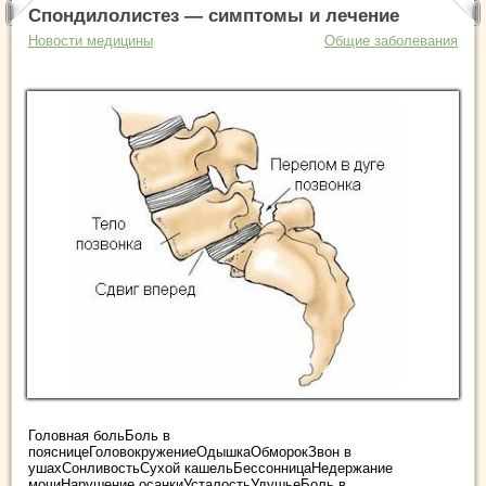
Спондилолистез — симптомы и лечение
Новости медицины
Общие заболевания
Головная больБоль в
поясницеГоловокружениеОдышкаОбморокЗвон в
ушахСонливостьСухой кашельБессонницаНедержание
мочиНарушение осанкиУсталостьУдушьеБоль в