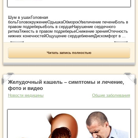
Шум в ушахГоловная
больГоловокружениеОдышкаОбморокУвеличение печениБоль в
правом подреберьеБоль в сердцеНарушение сердечного
ритмаТяжесть в правом подреберьеСнижение зренияОтечность
нижних конечностейОщущение сердцебиенияДискомфорт в ...
Читать запись полностью
Желудочный кашель – симптомы и лечение,
фото и видео
Новости медицины
Общие заболевания