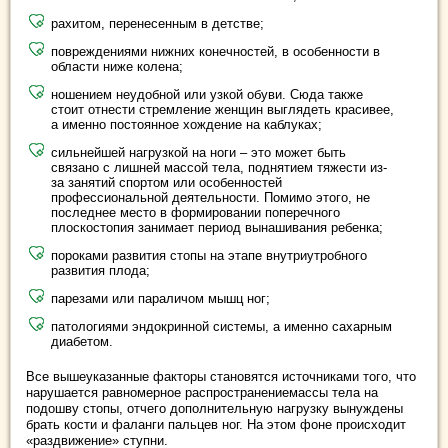
рахитом, перенесенным в детстве;
повреждениями нижних конечностей, в особенности в
области ниже колена;
ношением неудобной или узкой обуви. Сюда также
стоит отнести стремление женщин выглядеть красивее,
а именно постоянное хождение на каблуках;
сильнейшей нагрузкой на ноги – это может быть
связано с лишней массой тела, поднятием тяжести из-
за занятий спортом или особенностей
профессиональной деятельности. Помимо этого, не
последнее место в формировании поперечного
плоскостопия занимает период вынашивания ребенка;
пороками развития стопы на этапе внутриутробного
развития плода;
парезами или параличом мышц ног;
патологиями эндокринной системы, а именно сахарным
диабетом.
Все вышеуказанные факторы становятся источниками того, что
нарушается равномерное распространениемассы тела на
подошву стопы, отчего дополнительную нагрузку вынуждены
брать кости и фаланги пальцев ног. На этом фоне происходит
«раздвижение» ступни.