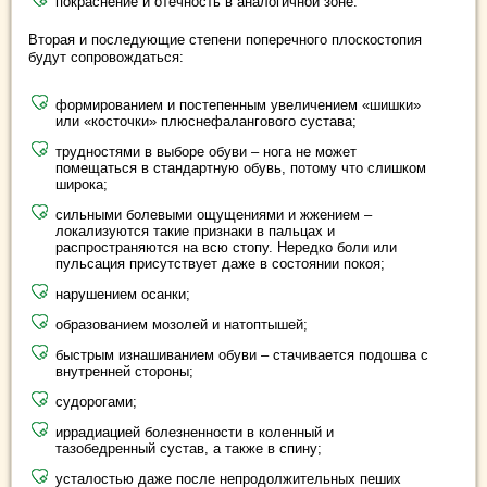
покраснение и отечность в аналогичной зоне.
Вторая и последующие степени поперечного плоскостопия
будут сопровождаться:
формированием и постепенным увеличением «шишки»
или «косточки» плюснефалангового сустава;
трудностями в выборе обуви – нога не может
помещаться в стандартную обувь, потому что слишком
широка;
сильными болевыми ощущениями и жжением –
локализуются такие признаки в пальцах и
распространяются на всю стопу. Нередко боли или
пульсация присутствует даже в состоянии покоя;
нарушением осанки;
образованием мозолей и натоптышей;
быстрым изнашиванием обуви – стачивается подошва с
внутренней стороны;
судорогами;
иррадиацией болезненности в коленный и
тазобедренный сустав, а также в спину;
усталостью даже после непродолжительных пеших