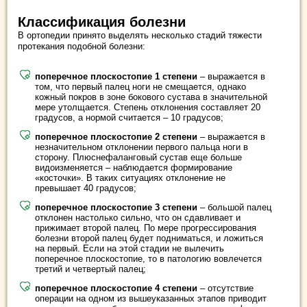
Классификация болезни
В ортопедии принято выделять несколько стадий тяжести
протекания подобной болезни:
поперечное плоскостопие 1 степени
– выражается в
том, что первый палец ноги не смещается, однако
кожный покров в зоне бокового сустава в значительной
мере утолщается. Степень отклонения составляет 20
градусов, а нормой считается – 10 градусов;
поперечное плоскостопие 2 степени
– выражается в
незначительном отклонении первого пальца ноги в
сторону. Плюснефаланговый сустав еще больше
видоизменяется – наблюдается формирование
«косточки». В таких ситуациях отклонение не
превышает 40 градусов;
поперечное плоскостопие 3 степени
– большой палец
отклонен настолько сильно, что он сдавливает и
прижимает второй палец. По мере прогрессирования
болезни второй палец будет подниматься, и ложиться
на первый. Если на этой стадии не вылечить
поперечное плоскостопие, то в патологию вовлечется
третий и четвертый палец;
поперечное плоскостопие 4 степени
– отсутствие
операции на одном из вышеуказанных этапов приводит