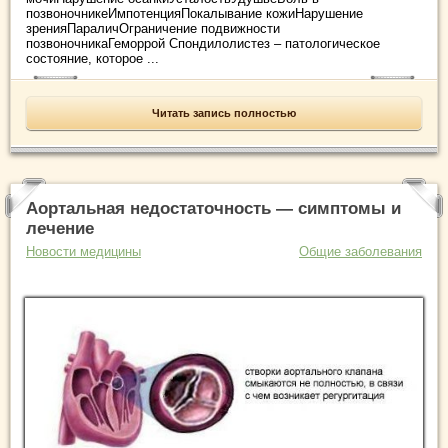
позвоночникеИмпотенцияПокалывание кожиНарушение
зренияПараличОграничение подвижности
позвоночникаГеморрой Спондилолистез – патологическое
состояние, которое ...
Читать запись полностью
Аортальная недостаточность — симптомы и
лечение
Новости медицины
Общие заболевания