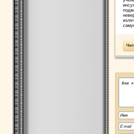
инсу
подж
неве
излеч
самую
Чит