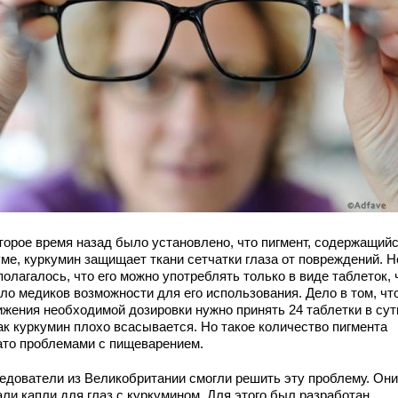
торое время назад было установлено, что пигмент, содержащийс
уме, куркумин защищает ткани сетчатки глаза от повреждений. Н
олагалось, что его можно употреблять только в виде таблеток, 
ло медиков возможности для его использования. Дело в том, чт
ижения необходимой дозировки нужно принять 24 таблетки в сут
ак куркумин плохо всасывается. Но такое количество пигмента
ато проблемами с пищеварением.
едователи из Великобритании смогли решить эту проблему. Они
али капли для глаз с куркумином. Для этого был разработан