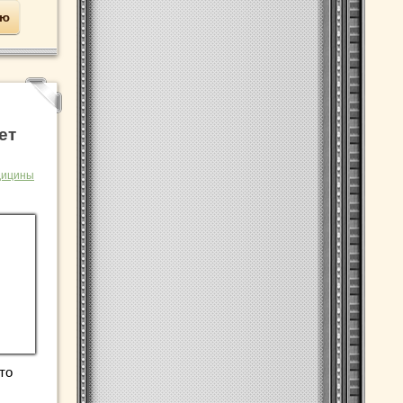
ью
ет
дицины
то