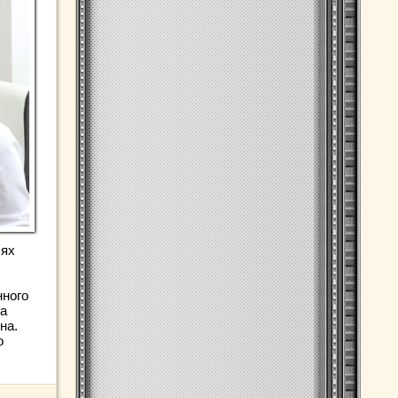
лях
нного
ва
на.
о