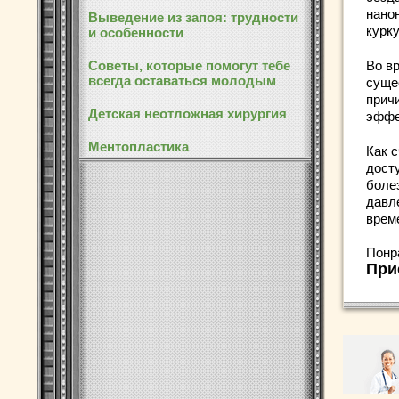
нано
Выведение из запоя: трудности
курку
и особенности
Советы, которые помогут тебе
Во в
всегда оставаться молодым
суще
прич
Детская неотложная хирургия
эффе
Ментопластика
Как 
дост
боле
давле
врем
Понр
При