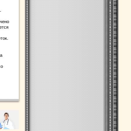
.
ечено
ется
ток.
па
со