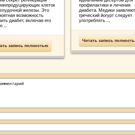
линпродуцирующих клеток
профилактики и лечения
елудочной железы. Это
диабета. Медики заявляют
роятная возможность
греческий йогурт следует
ить диабет, включая его
употреблять ...
 ...
Читать запись полност
ать запись полностью