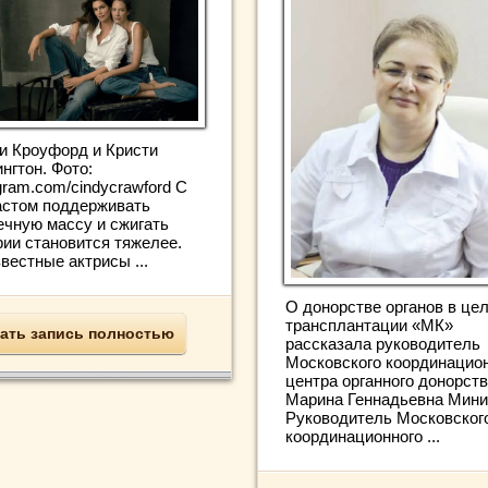
и Кроуфорд и Кристи
нгтон. Фото:
gram.com/cindycrawford С
астом поддерживать
чную массу и сжигать
рии становится тяжелее.
вестные актрисы ...
О донорстве органов в це
трансплантации «МК»
ать запись полностью
рассказала руководитель
Московского координацио
центра органного донорст
Марина Геннадьевна Мини
Руководитель Московског
координационного ...