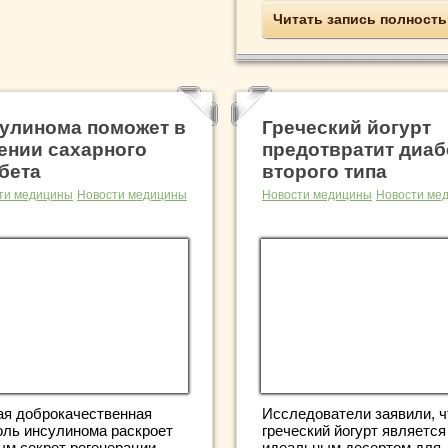
Читать запись полност
улинома поможет в
Греческий йогурт
ении сахарного
предотвратит диаб
бета
второго типа
ти медицины
Новости медицины
Новости медицины
Новости ме
ая доброкачественная
Исследователи заявили, ч
оль инсулинома раскроет
греческий йогурт является
ым секрет регенерации
идеальным десертом для