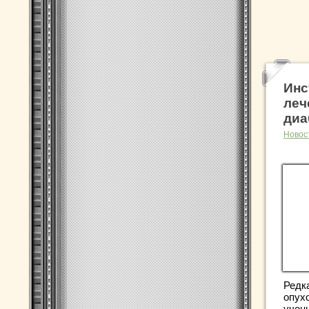
Инс
леч
диа
Новос
Редк
опух
учен