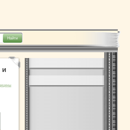
 и
дицины