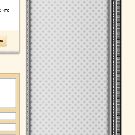
, что
ью