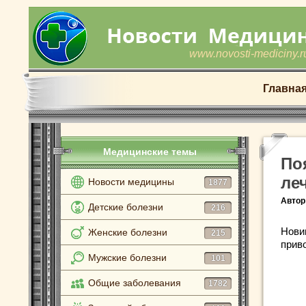
www.novosti-mediciny.r
Главна
Медицинские темы
По
ле
Новости медицины
1877
Автор
Детские болезни
216
Нови
Женские болезни
215
приво
Мужские болезни
101
Общие заболевания
1782