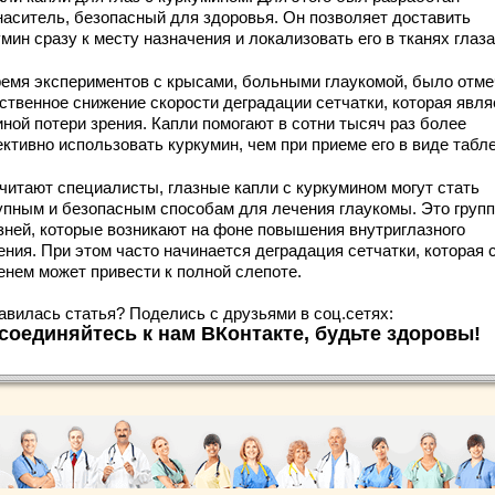
наситель, безопасный для здоровья. Он позволяет доставить
мин сразу к месту назначения и локализовать его в тканях глаза
ремя экспериментов с крысами, больными глаукомой, было отм
ственное снижение скорости деградации сетчатки, которая явля
иной потери зрения. Капли помогают в сотни тысяч раз более
ктивно использовать куркумин, чем при приеме его в виде табле
считают специалисты, глазные капли с куркумином могут стать
упным и безопасным способам для лечения глаукомы. Это груп
зней, которые возникают на фоне повышения внутриглазного
ния. При этом часто начинается деградация сетчатки, которая 
енем может привести к полной слепоте.
авилась статья? Поделись с друзьями в соц.сетях:
соединяйтесь к нам ВКонтакте, будьте здоровы!