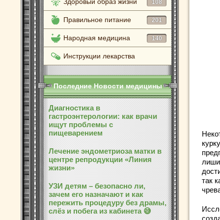
Здоровый образ жизни
108
Правильное питание
201
Народная медицина
140
Инструкции лекарства
Последние Новости медицины
Диагностика в
гастроэнтерологии: как врачи
ищут проблемы с
пищеварением
Неко
курк
Лечение эндометриоза матки в
предп
центре репродукции «Линия
лиши
жизни»
дост
так к
УЗИ детям – безопасно ли,
чрев
зачем его назначают и как
пережить процедуру без драмы,
Иссл
слёз и побега из кабинета 😅
созд