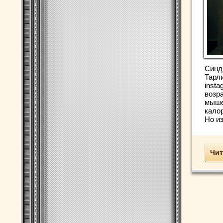
Синд
Тарли
insta
возр
мыше
кало
Но из
Чит