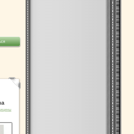
ва
дицины