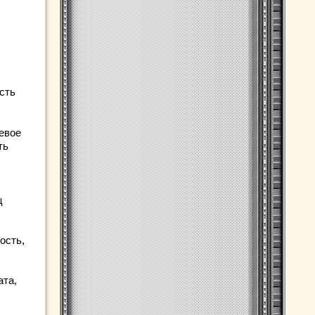
сть
евое
ть
ц
ость,
ата,