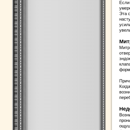
Если
умере
Эта 
наст
усил
увел
Мит
Митр
отве
эндо
клап
форме
Прич
Когд
возн
пере
Нед
Возн
прон
ощущ