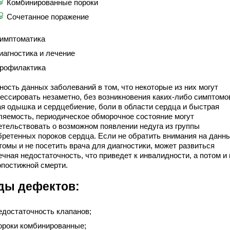
Комбинированные пороки
Сочетанное поражение
имптоматика
иагностика и лечение
рофилактика
ность данных заболеваний в том, что некоторые из них могут
рессировать незаметно, без возникновения каких-либо симптомо
ая одышка и сердцебиение, боли в области сердца и быстрая
ляемость, периодическое обморочное состояние могут
етельствовать о возможном появлении недуга из группы
бретенных пороков сердца. Если не обратить внимания на данн
томы и не посетить врача для диагностики, может развиться
чная недостаточность, что приведет к инвалидности, а потом и 
опостижной смерти.
ды дефектов:
едостаточность клапанов;
ороки комбинированные;