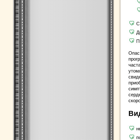
С
Д
П
Опас
прог
част
утом
свид
прио
симп
серде
скор
Ви
н
п