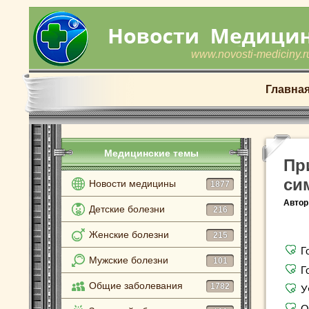
www.novosti-mediciny.r
Главна
Медицинские темы
Пр
си
Новости медицины
1877
Автор
Детские болезни
216
Женские болезни
215
Г
Мужские болезни
101
Г
Общие заболевания
1782
У
О