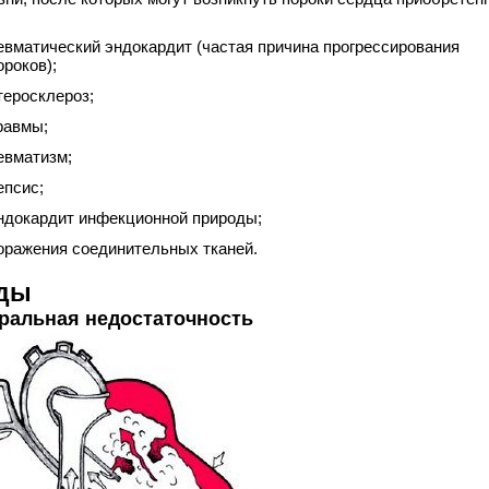
евматический эндокардит (частая причина прогрессирования
ороков);
теросклероз;
равмы;
евматизм;
епсис;
ндокардит инфекционной природы;
оражения соединительных тканей.
ды
ральная недостаточность