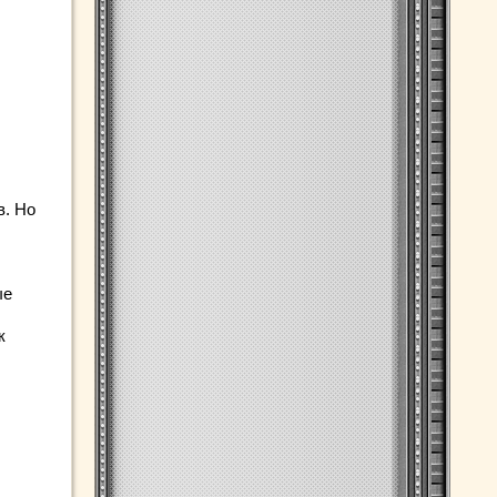
в. Но
ые
к