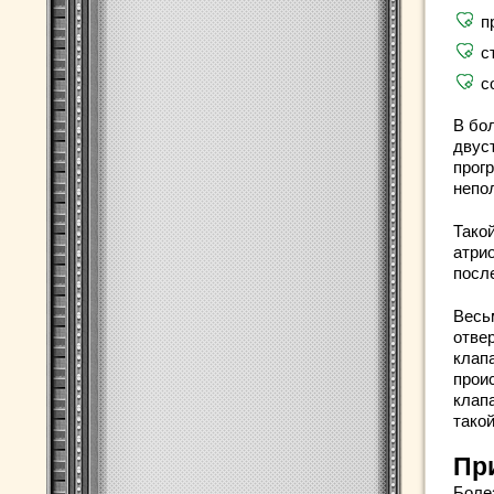
п
с
с
В бо
двус
прог
непо
Такой
атри
посл
Весь
отве
клап
прои
клап
тако
Пр
Боле