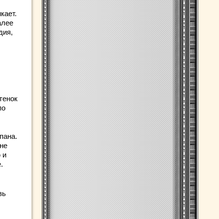
кает.
алее
дия,
тенок
по
пана.
 не
 и
.
вь