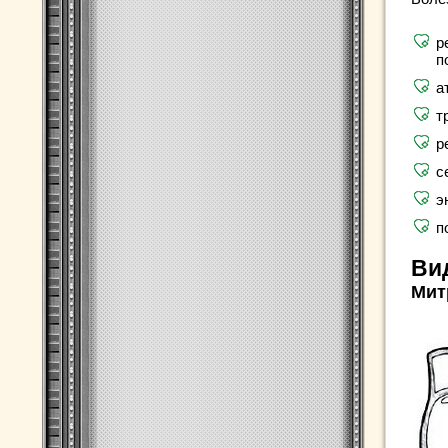
р
п
а
т
р
с
э
п
Ви
Мит