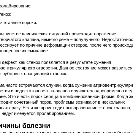
ролабирование;
теноз;
очетанные пороки.
льшинстве клинических ситуаций происходит поражение
творчатого клапана, немного реже – полулунного. Недостаточно
рессирует по причине деформации створок, после чего происход
лноценное их смыкание.
 дефект, как стеноз появляется в результате сужения
овентрикулярного отверстия. Данное состояние может развиться
е рубцовых сращиваний створок.
ма часто встречаются случаи, когда сужение атриовентрикулярн
рстия и недостаточность клапанов случаются одновременно в е
ане. Это и есть порок сердца в комбинированной форме. Когда ж
сходит сочетанный порок, проблемы возникают в нескольких
анах сразу. Если же происходит выворачивание стенок клапана, 
й недуг именуется пролабированием.
ичины болезни
зни, после которых могут возникнуть пороки сердца приобретен