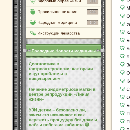
Здоровый образ жизни
108
М
Правильное питание
201
О
Народная медицина
140
У
К
Инструкции лекарства
Б
Б
Последние Новости медицины
Б
Диагностика в
З
гастроэнтерологии: как врачи
О
ищут проблемы с
пищеварением
К
Лечение эндометриоза матки в
С
центре репродукции «Линия
О
жизни»
Б
УЗИ детям – безопасно ли,
П
зачем его назначают и как
пережить процедуру без драмы,
П
слёз и побега из кабинета 😅
Р