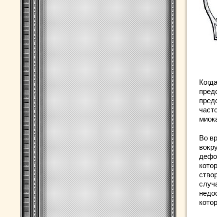
Когда
пред
пред
част
миок
Во в
вокр
дефор
котор
ство
случ
недо
кото