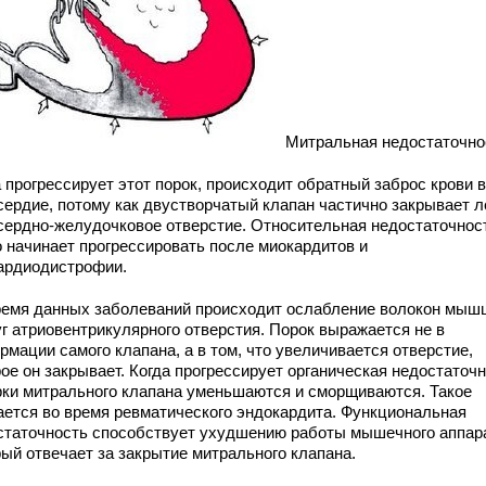
Митральная недостаточно
 прогрессирует этот порок, происходит обратный заброс крови в
сердие, потому как двустворчатый клапан частично закрывает л
сердно-желудочковое отверстие. Относительная недостаточнос
о начинает прогрессировать после миокардитов и
ардиодистрофии.
ремя данных заболеваний происходит ослабление волокон мыш
уг атриовентрикулярного отверстия. Порок выражается не в
мации самого клапана, а в том, что увеличивается отверстие,
ое он закрывает. Когда прогрессирует органическая недостаточн
рки митрального клапана уменьшаются и сморщиваются. Такое
ается во время ревматического эндокардита. Функциональная
статочность способствует ухудшению работы мышечного аппар
рый отвечает за закрытие митрального клапана.