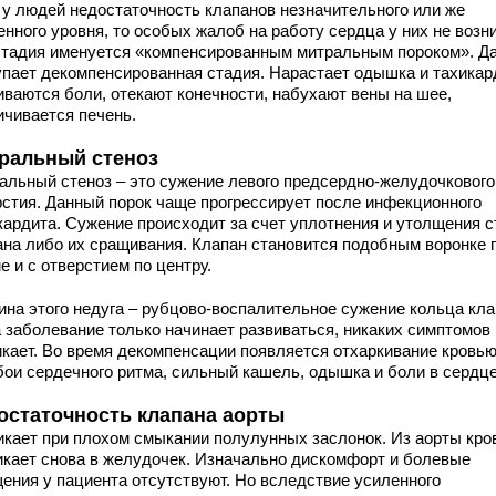
 у людей недостаточность клапанов незначительного или же
нного уровня, то особых жалоб на работу сердца у них не возни
стадия именуется «компенсированным митральным пороком». Д
упает декомпенсированная стадия. Нарастает одышка и тахикар
иваются боли, отекают конечности, набухают вены на шее,
ичивается печень.
ральный стеноз
альный стеноз – это сужение левого предсердно-желудочкового
рстия. Данный порок чаще прогрессирует после инфекционного
кардита. Сужение происходит за счет уплотнения и утолщения с
ана либо их сращивания. Клапан становится подобным воронке 
 и с отверстием по центру.
ина этого недуга – рубцово-воспалительное сужение кольца кла
а заболевание только начинает развиваться, никаких симптомов
икает. Во время декомпенсации появляется отхаркивание кровью
бои сердечного ритма, сильный кашель, одышка и боли в сердце
остаточность клапана аорты
икает при плохом смыкании полулунных заслонок. Из аорты кро
икает снова в желудочек. Изначально дискомфорт и болевые
ения у пациента отсутствуют. Но вследствие усиленного