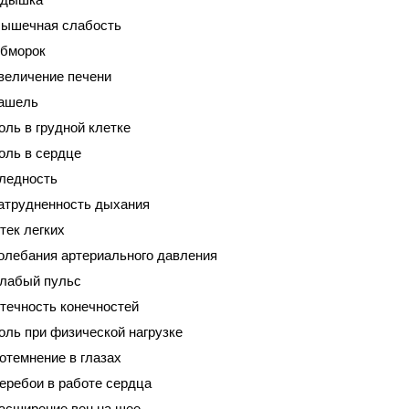
ышечная слабость
бморок
величение печени
ашель
оль в грудной клетке
оль в сердце
ледность
атрудненность дыхания
тек легких
олебания артериального давления
лабый пульс
течность конечностей
оль при физической нагрузке
отемнение в глазах
еребои в работе сердца
асширение вен на шее