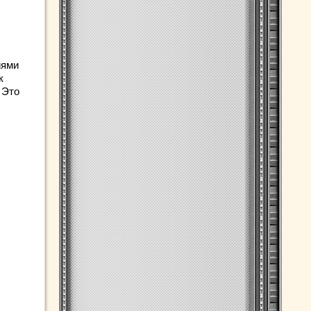
иями
к
 Это