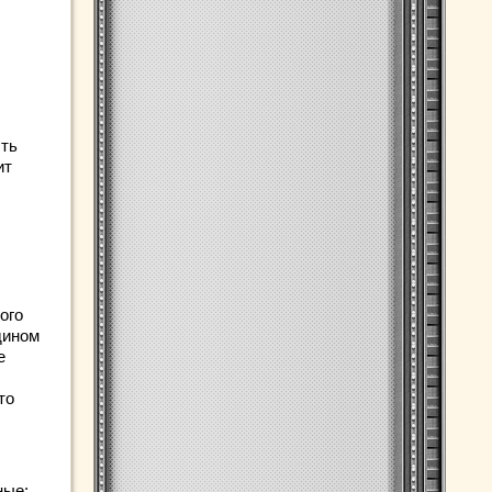
сть
ит
ого
дином
е
то
ные: