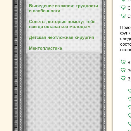
Выведение из запоя: трудности
С
и особенности
С
Советы, которые помогут тебе
всегда оставаться молодым
Прио
функ
Детская неотложная хирургия
след
состо
Ментопластика
осло
В
Э
В