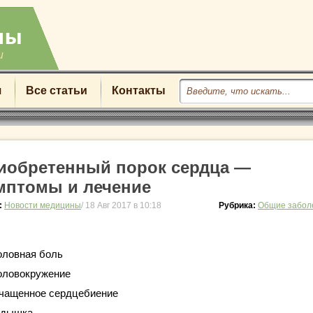
u
я
Все статьи
Контакты
иобретенный порок сердца —
мптомы и лечение
:
Новости медицины
/ 18 Авг 2017 в 10:18
Рубрика:
Общие забол
оловная боль
оловокружение
чащенное сердцебиение
дышка