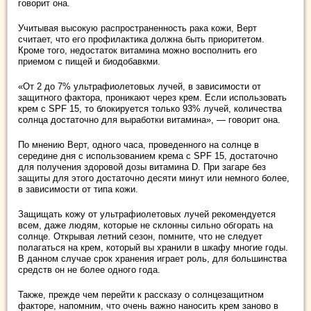
говорит она.
Учитывая высокую распространенность рака кожи, Верт
считает, что его профилактика должна быть приоритетом.
Кроме того, недостаток витамина можно восполнить его
приемом с пищей и биодобавкми.
«От 2 до 7% ультрафиолетовых лучей, в зависимости от
защитного фактора, проникают через крем. Если использовать
крем с SPF 15, то блокируется только 93% лучей, количества
солнца достаточно для выработки витамина», — говорит она.
По мнению Верт, одного часа, проведенного на солнце в
середине дня с использованием крема с SPF 15, достаточно
для получения здоровой дозы витамина D. При загаре без
защиты для этого достаточно десяти минут или немного более,
в зависимости от типа кожи.
Защищать кожу от ультрафиолетовых лучей рекомендуется
всем, даже людям, которые не склонны сильно обгорать на
солнце. Открывая летний сезон, помните, что не следует
полагаться на крем, который вы хранили в шкафу многие годы.
В данном случае срок хранения играет роль, для большинства
средств он не более одного года.
Также, прежде чем перейти к рассказу о солнцезащитном
факторе, напомним, что очень важно наносить крем заново в