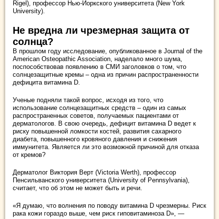
Rigel), профессор Нью-Йоркского университета (New York
University).
Не вредна ли чрезмерная защита от
солнца?
В прошлом году исследование, опубликованное в Journal of the
American Osteopathic Association, наделало много шума,
поспособствовав появлению в СМИ заголовков о том, что
солнцезащитные кремы – одна из причин распространенности
дефицита витамина D.
Ученые подняли такой вопрос, исходя из того, что
использование солнцезащитных средств – один из самых
распространенных советов, получаемых пациентами от
дерматологов. В свою очередь, дефицит витамина D ведет к
риску повышенной ломкости костей, развития сахарного
диабета, повышенного кровяного давления и снижения
иммунитета. Является ли это возможной причиной для отказа
от кремов?
Дерматолог Виктория Верт (Victoria Werth), профессор
Пенсильванского университета (University of Pennsylvania),
считает, что об этом не может быть и речи.
«Я думаю, что волнения по поводу витамина D чрезмерны. Риск
рака кожи гораздо выше, чем риск гиповитаминоза D», —