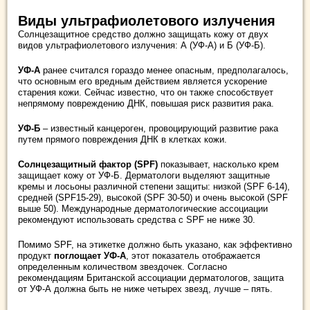
Виды ультрафиолетового излучения
Солнцезащитное средство должно защищать кожу от двух
видов ультрафиолетового излучения: А (УФ-А) и Б (УФ-Б).
УФ-А
ранее считался гораздо менее опасным, предполагалось,
что основным его вредным действием является ускорение
старения кожи. Сейчас известно, что он также способствует
непрямому повреждению ДНК, повышая риск развития рака.
УФ-Б
– известный канцероген, провоцирующий развитие рака
путем прямого повреждения ДНК в клетках кожи.
Солнцезащитный фактор (SPF)
показывает, насколько крем
защищает кожу от УФ-Б. Дерматологи выделяют защитные
кремы и лосьоны различной степени защиты: низкой (SPF 6-14),
средней (SPF15-29), высокой (SPF 30-50) и очень высокой (SPF
выше 50). Международные дерматологические ассоциации
рекомендуют использовать средства с SPF не ниже 30.
Помимо SPF, на этикетке должно быть указано, как эффективно
продукт
поглощает УФ-А
, этот показатель отображается
определенным количеством звездочек. Согласно
рекомендациям Британской ассоциации дерматологов, защита
от УФ-А должна быть не ниже четырех звезд, лучше – пять.