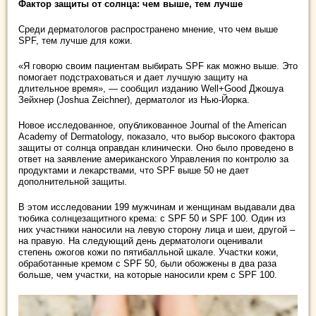
Фактор защиты от солнца: чем выше, тем лучше
Среди дерматологов распространено мнение, что чем выше
SPF, тем лучше для кожи.
«Я говорю своим пациентам выбирать SPF как можно выше. Это
помогает подстраховаться и дает лучшую защиту на
длительное время», — сообщил изданию Well+Good Джошуа
Зейхнер (Joshua Zeichner), дерматолог из Нью-Йорка.
Новое исследованное, опубликованное Journal of the American
Academy of Dermatology, показало, что выбор высокого фактора
защиты от солнца оправдан клинически. Оно было проведено в
ответ на заявление американского Управления по контролю за
продуктами и лекарствами, что SPF выше 50 не дает
дополнительной защиты.
В этом исследовании 199 мужчинам и женщинам выдавали два
тюбика солнцезащитного крема: с SPF 50 и SPF 100. Один из
них участники наносили на левую сторону лица и шеи, другой –
на правую. На следующий день дерматологи оценивали
степень ожогов кожи по пятибалльной шкале. Участки кожи,
обработанные кремом с SPF 50, были обожжены в два раза
больше, чем участки, на которые наносили крем с SPF 100.