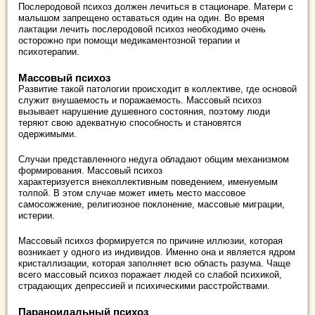
Послеродовой психоз должен лечиться в стационаре. Матери с
малышом запрещено оставаться один на один. Во время
лактации лечить послеродовой психоз необходимо очень
осторожно при помощи медикаментозной терапии и
психотерапии.
Массовый психоз
Развитие такой патологии происходит в коллективе, где основой
служит внушаемость и поражаемость. Массовый психоз
вызывает нарушение душевного состояния, поэтому люди
теряют свою адекватную способность и становятся
одержимыми.
Случаи представленного недуга обладают общим механизмом
формирования. Массовый психоз
характеризуется внеколлективным поведением, именуемым
толпой. В этом случае может иметь место массовое
самосожжение, религиозное поклонение, массовые миграции,
истерии.
Массовый психоз формируется по причине иллюзии, которая
возникает у одного из индивидов. Именно она и является ядром
кристаллизации, которая заполняет всю область разума. Чаще
всего массовый психоз поражает людей со слабой психикой,
страдающих депрессией и психическими расстройствами.
Параноидальный психоз