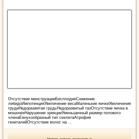
Отсутствие менструацииБесплодиеСнижение
либидоИмпотенцияУвеличение весаМаленькие яичкиУвеличение
грудиНедоразвитая грудьНедоразвитый тазОтсутствие яичка в
мошонкеНарушение эрекцииУменьшенный размер полового
членаЕвнухообразный тип скелетаАтрофия
гениталийОтсутствие волос на ...
Читать запись полностью