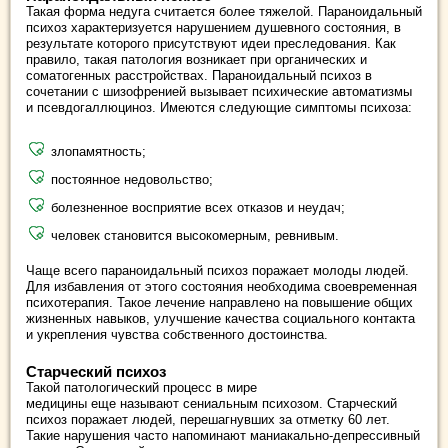
Такая форма недуга считается более тяжелой. Параноидальный
психоз характеризуется нарушением душевного состояния, в
результате которого присутствуют идеи преследования. Как
правило, такая патология возникает при органических и
соматогенных расстройствах. Параноидальный психоз в
сочетании с шизофренией вызывает психические автоматизмы
и псевдогаллюциноз. Имеются следующие симптомы психоза:
злопамятность;
постоянное недовольство;
болезненное восприятие всех отказов и неудач;
человек становится высокомерным, ревнивым.
Чаще всего параноидальный психоз поражает молоды людей.
Для избавления от этого состояния необходима своевременная
психотерапия. Такое лечение направлено на повышение общих
жизненных навыков, улучшение качества социального контакта
и укрепления чувства собственного достоинства.
Старческий психоз
Такой патологический процесс в мире
медицины еще называют сениальным психозом. Старческий
психоз поражает людей, перешагнувших за отметку 60 лет.
Такие нарушения часто напоминают маниакально-депрессивный