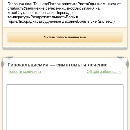
Головная больТошнотаПотеря аппетитаРвотаОдышкаМышечная
слабостьУвеличение селезенкиОзнобВысыпания на
кожеСпутанность сознанияПерепады
температурыРаздражительностьБоль в
горлеЛихорадкаЗатрудненное дыханиеБоль в ухе (далее…)
Читать запись полностью
Гипокальциемия — симптомы и лечение
Новости медицины
Общие заболевания