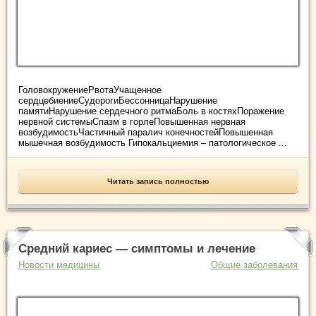
ГоловокружениеРвотаУчащенное
сердцебиениеСудорогиБессонницаНарушение
памятиНарушение сердечного ритмаБоль в костяхПоражение
нервной системыСпазм в горлеПовышенная нервная
возбудимостьЧастичный паралич конечностейПовышенная
мышечная возбудимость Гипокальциемия – патологическое ...
Читать запись полностью
Средний кариес — симптомы и лечение
Новости медицины
Общие заболевания