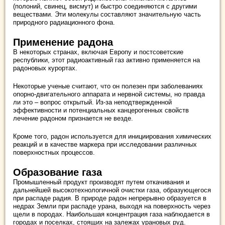
(полоний, свинец, висмут) и быстро соединяются с другими
веществами. Эти молекулы составляют значительную часть
природного радиационного фона.
Применение радона
В некоторых странах, включая Европу и постсоветские
республики, этот радиоактивный газ активно применяется на
радоновых курортах.
Некоторые ученые считают, что он полезен при заболеваниях
опорно-двигательного аппарата и нервной системы, но правда
ли это – вопрос открытый. Из-за неподтвержденной
эффективности и потенциальных канцерогенных свойств
лечение радоном признается не везде.
Кроме того, радон используется для инициирования химических
реакций и в качестве маркера при исследовании различных
поверхностных процессов.
Образование газа
Промышленный продукт производят путем откачивания и
дальнейшей высокотехнологичной очистки газа, образующегося
при распаде радия. В природе радон непрерывно образуется в
недрах Земли при распаде урана, выходя на поверхность через
щели в породах. Наибольшая концентрация газа наблюдается в
городах и поселках, стоящих на залежах урановых руд.