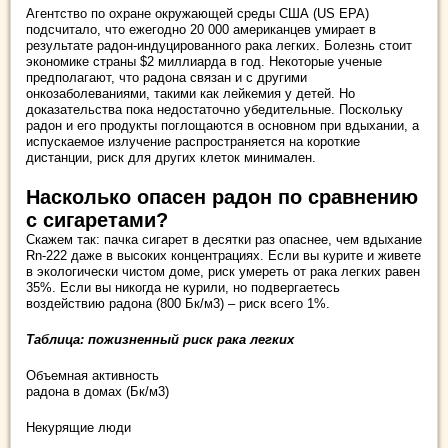
Агентство по охране окружающей среды США (US EPA)
подсчитало, что ежегодно 20 000 американцев умирает в
результате радон-индуцированного рака легких. Болезнь стоит
экономике страны $2 миллиарда в год. Некоторые ученые
предполагают, что радона связан и с другими
онкозаболеваниями, такими как лейкемия у детей. Но
доказательства пока недостаточно убедительные. Поскольку
радон и его продукты поглощаются в основном при вдыхании, а
испускаемое излучение распространяется на короткие
дистанции, риск для других клеток минимален.
Насколько опасен радон по сравнению
с сигаретами?
Скажем так: пачка сигарет в десятки раз опаснее, чем вдыхание
Rn-222 даже в высоких концентрациях. Если вы курите и живете
в экологически чистом доме, риск умереть от рака легких равен
35%. Если вы никогда не курили, но подвергаетесь
воздействию радона (800 Бк/м3) – риск всего 1%.
Таблица: пожизненный риск рака легких
Объемная активность
радона в домах (Бк/м3)
Некурящие люди