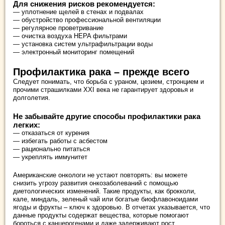
Для снижения рисков рекомендуется:
— уплотнение щелей в стенах и подвалах
— обустройство профессиональной вентиляции
— регулярное проветривание
— очистка воздуха HEPA фильтрами
— установка систем ультрафильтрации воды
— электронный мониторинг помещений
Профилактика рака – прежде всего
Следует понимать, что борьба с ураном, цезием, стронцием и
прочими страшилками XXI века не гарантирует здоровья и
долголетия.
Не забывайте другие способы профилактики рака
легких:
— отказаться от курения
— избегать работы с асбестом
— рационально питаться
— укреплять иммунитет
Американские онкологи не устают повторять: вы можете
снизить угрозу развития онкозаболеваний с помощью
диетологических изменений. Такие продукты, как брокколи,
кале, миндаль, зеленый чай или богатые биофлавоноидами
ягоды и фрукты – ключ к здоровью. В отчетах указывается, что
данные продукты содержат вещества, которые помогают
бороться с канцерогенами и даже задерживают рост