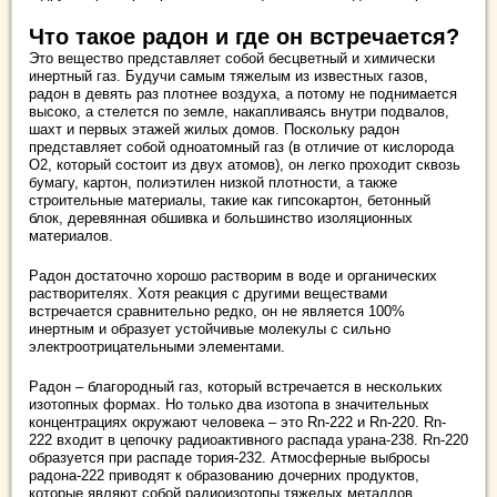
Что такое радон и где он встречается?
Это вещество представляет собой бесцветный и химически
инертный газ. Будучи самым тяжелым из известных газов,
радон в девять раз плотнее воздуха, а потому не поднимается
высоко, а стелется по земле, накапливаясь внутри подвалов,
шахт и первых этажей жилых домов. Поскольку радон
представляет собой одноатомный газ (в отличие от кислорода
O2, который состоит из двух атомов), он легко проходит сквозь
бумагу, картон, полиэтилен низкой плотности, а также
строительные материалы, такие как гипсокартон, бетонный
блок, деревянная обшивка и большинство изоляционных
материалов.
Радон достаточно хорошо растворим в воде и органических
растворителях. Хотя реакция с другими веществами
встречается сравнительно редко, он не является 100%
инертным и образует устойчивые молекулы с сильно
электроотрицательными элементами.
Радон – благородный газ, который встречается в нескольких
изотопных формах. Но только два изотопа в значительных
концентрациях окружают человека – это Rn-222 и Rn-220. Rn-
222 входит в цепочку радиоактивного распада урана-238. Rn-220
образуется при распаде тория-232. Атмосферные выбросы
радона-222 приводят к образованию дочерних продуктов,
которые являют собой радиоизотопы тяжелых металлов