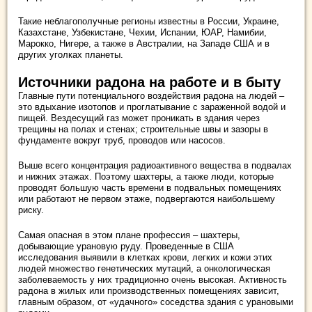
Такие неблагополучные регионы известны в России, Украине,
Казахстане, Узбекистане, Чехии, Испании, ЮАР, Намибии,
Марокко, Нигере, а также в Австралии, на Западе США и в
других уголках планеты.
Источники радона на работе и в быту
Главные пути потенциального воздействия радона на людей –
это вдыхание изотопов и проглатывание с зараженной водой и
пищей. Вездесущий газ может проникать в здания через
трещины на полах и стенах; строительные швы и зазоры в
фундаменте вокруг труб, проводов или насосов.
Выше всего концентрация радиоактивного вещества в подвалах
и нижних этажах. Поэтому шахтеры, а также люди, которые
проводят большую часть времени в подвальных помещениях
или работают не первом этаже, подвергаются наибольшему
риску.
Самая опасная в этом плане профессия – шахтеры,
добывающие урановую руду. Проведенные в США
исследования выявили в клетках крови, легких и кожи этих
людей множество генетических мутаций, а онкологическая
заболеваемость у них традиционно очень высокая. Активность
радона в жилых или производственных помещениях зависит,
главным образом, от «удачного» соседства здания с урановыми