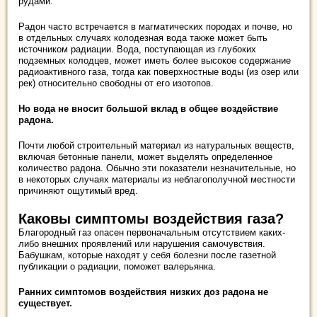
рудами.
Радон часто встречается в магматических породах и почве, но
в отдельных случаях колодезная вода также может быть
источником радиации. Вода, поступающая из глубоких
подземных колодцев, может иметь более высокое содержание
радиоактивного газа, тогда как поверхностные воды (из озер или
рек) относительно свободны от его изотопов.
Но вода не вносит большой вклад в общее воздействие
радона.
Почти любой строительный материал из натуральных веществ,
включая бетонные панели, может выделять определенное
количество радона. Обычно эти показатели незначительные, но
в некоторых случаях материалы из неблагополучной местности
причиняют ощутимый вред.
Каковы симптомы воздействия газа?
Благородный газ опасен первоначальным отсутствием каких-
либо внешних проявлений или нарушения самочувствия.
Бабушкам, которые находят у себя болезни после газетной
публикации о радиации, поможет валерьянка.
Ранних симптомов воздействия низких доз радона не
существует.