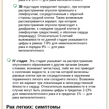
3В
подстадия определяет процесс, при котором
распространение опухоли произошло к
лимфоузлам, сосредоточенным с обратной
стороны грудной клетки. Также возможным
рассматривается вариант, при котором
распространение опухоли происходит к
диафрагме, к середине грудной клетки (к
лимфоузлам средостения), к оболочке сердца
(перикарду). Относительно 5-летней
выживаемости по данной стадии указываются
цифры в рамках 7-9% для немелкоклеточного
рака и порядка 9% — для рака
мелкоклеточного.
IV стадия
. Эта стадия указывает на распространение
опухолевого образования к другим органам (иными
словами, возникают метастазы), либо же оно приводит
к скоплению жидкости, в состав которой включены
раковые клетки при ее сосредоточении в окружении
пораженного легкого или соседнего легкого. Возможен
этот же вариант при локализации в непосредственной
близости к сердцу. Относительно выживаемости в этом
случае могут быть указаны цифры в пределах 2-13%
для немелкоклеточного рака и в пределах 1% — для
рака мелкоклеточного.
Рак легких: симптомы