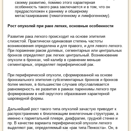
своему развитию, помимо этого характерная
особенность такого рака заключается и в том, что он
предрасположен к раннему и обширному
метастазированию (гематогенному и лимфогенному).
Рост опухолей при раке легких, основные особенности
Развитие рака легкого происходит на основе эпителия
слизистой. Практически одинаковая степень частоты
возникновения определена и для правого, и для левого легкого.
При поражении раком долевых, сегментарных или центральных
бронхов определяют рак легких центральный. Возникновение
опухоли в бронхах, чей калибр в сравнении меньше
сегментарных, определяет периферический рак.
При периферической опухоли, сформированной на основе
бронхиального эпителия субсегментарных бронхов и бронхов
более мелких, в большинстве случаев обуславливается
равномерность ее развития в рамках паренхимы легкого при
формировании в ней округлого образования характерной
шаровидной формы.
Дальнейший рост такого типа опухолей зачастую приводит к
распространению к близлежащим внелегочным структурам, а
именно к париетальной плевре, диафрагме, грудной стенке и
пр. В качестве варианта периферической опухоли легкого
выделяют рак, определяемый как «рак типа Пенкоста». Он, в