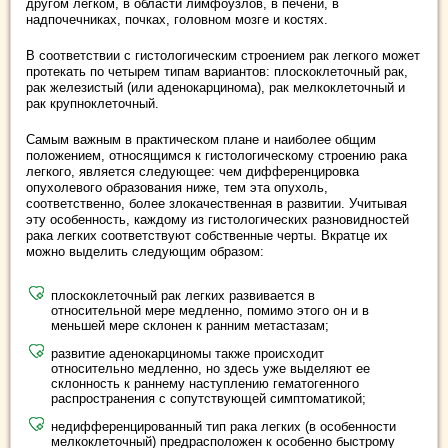
другом легком, в области лимфоузлов, в печени, в
надпочечниках, почках, головном мозге и костях.
В соответствии с гистологическим строением рак легкого может
протекать по четырем типам вариантов: плоскоклеточный рак,
рак железистый (или аденокарцинома), рак мелкоклеточный и
рак крупноклеточный.
Самым важным в практическом плане и наиболее общим
положением, относящимся к гистологическому строению рака
легкого, является следующее: чем дифференцировка
опухолевого образования ниже, тем эта опухоль,
соответственно, более злокачественная в развитии. Учитывая
эту особенность, каждому из гистологических разновидностей
рака легких соответствуют собственные черты. Вкратце их
можно выделить следующим образом:
плоскоклеточный рак легких развивается в
относительной мере медленно, помимо этого он и в
меньшей мере склонен к ранним метастазам;
развитие аденокарциномы также происходит
относительно медленно, но здесь уже выделяют ее
склонность к раннему наступлению гематогенного
распространения с сопутствующей симптоматикой;
недифференцированный тип рака легких (в особенности
мелкоклеточный) предрасположен к особенно быстрому