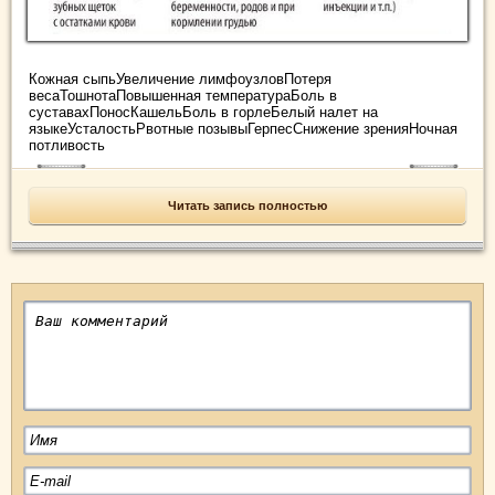
Кожная сыпьУвеличение лимфоузловПотеря
весаТошнотаПовышенная температураБоль в
суставахПоносКашельБоль в горлеБелый налет на
языкеУсталостьРвотные позывыГерпесСнижение зренияНочная
потливость
Читать запись полностью