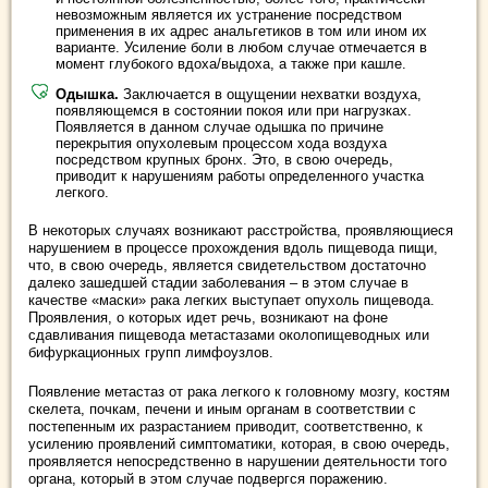
невозможным является их устранение посредством
применения в их адрес анальгетиков в том или ином их
варианте. Усиление боли в любом случае отмечается в
момент глубокого вдоха/выдоха, а также при кашле.
Одышка.
Заключается в ощущении нехватки воздуха,
появляющемся в состоянии покоя или при нагрузках.
Появляется в данном случае одышка по причине
перекрытия опухолевым процессом хода воздуха
посредством крупных бронх. Это, в свою очередь,
приводит к нарушениям работы определенного участка
легкого.
В некоторых случаях возникают расстройства, проявляющиеся
нарушением в процессе прохождения вдоль пищевода пищи,
что, в свою очередь, является свидетельством достаточно
далеко зашедшей стадии заболевания – в этом случае в
качестве «маски» рака легких выступает опухоль пищевода.
Проявления, о которых идет речь, возникают на фоне
сдавливания пищевода метастазами околопищеводных или
бифуркационных групп лимфоузлов.
Появление метастаз от рака легкого к головному мозгу, костям
скелета, почкам, печени и иным органам в соответствии с
постепенным их разрастанием приводит, соответственно, к
усилению проявлений симптоматики, которая, в свою очередь,
проявляется непосредственно в нарушении деятельности того
органа, который в этом случае подвергся поражению.