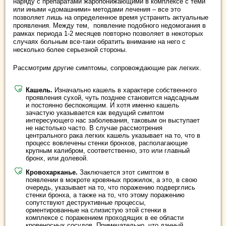
наряду с препаратами жаропонижающими в комплексе с теми
или иными «домашними» методами лечения – все это
позволяет лишь на определенное время устранить актуальные
проявления. Между тем, появление подобного недомогания в
рамках периода 1-2 месяцев повторно позволяет в некоторых
случаях больным все-таки обратить внимание на него с
несколько более серьезной стороны.
Рассмотрим другие симптомы, сопровождающие рак легких.
Кашель.
Изначально кашель в характере собственного
проявления сухой, чуть позднее становится надсадным
и постоянно беспокоящим. И хотя именно кашель
зачастую указывается как ведущий симптом
интересующего нас заболевания, таковым он выступает
не настолько часто. В случае рассмотрения
центрального рака легких кашель указывает на то, что в
процесс вовлечены стенки бронхов, располагающие
крупным калибром, соответственно, это или главный
бронх, или долевой.
Кровохарканье.
Заключается этот симптом в
появлении в мокроте кровяных прожилок, а это, в свою
очередь, указывает на то, что поражению подверглись
стенки бронха, а также на то, что этому поражению
сопутствуют деструктивные процессы,
ориентированные на слизистую этой стенки в
комплексе с поражением проходящих в ее области
кровеносных сосудов. Примечательно, что данный