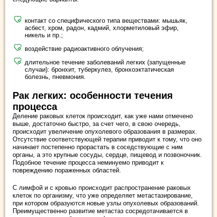
контакт со специфического типа веществами: мышьяк,
асбест, хром, радон, кадмий, хлорметиловый эфир,
никель и пр.;
воздействие радиоактивного облучения;
длительное течение заболеваний легких (запущенные
случаи): бронхит, туберкулез, бронхоэктатическая
болезнь, пневмония.
Рак легких: особенности течения
процесса
Деление раковых клеток происходит, как уже нами отмечено
выше, достаточно быстро, за счет чего, в свою очередь,
происходит увеличение опухолевого образования в размерах.
Отсутствие соответствующей терапии приводит к тому, что оно
начинает постепенно прорастать в соседствующие с ним
органы, а это крупные сосуды, сердце, пищевод и позвоночник.
Подобное течение процесса неминуемо приводит к
повреждению пораженных областей.
С лимфой и с кровью происходит распространение раковых
клеток по организму, что уже определяет метастазирование,
при котором образуются новые узлы опухолевых образований.
Преимущественно развитие метастаз сосредотачивается в