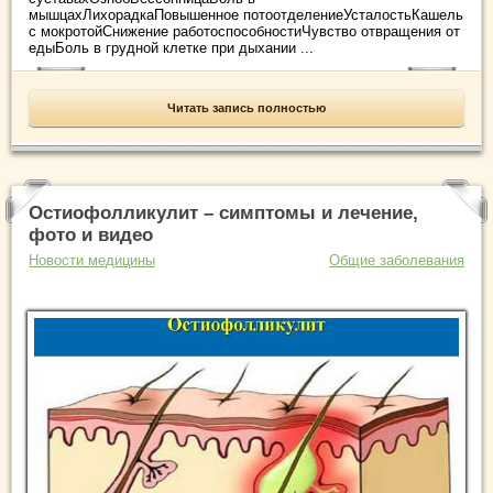
мышцахЛихорадкаПовышенное потоотделениеУсталостьКашель
с мокротойСнижение работоспособностиЧувство отвращения от
едыБоль в грудной клетке при дыхании ...
Читать запись полностью
Остиофолликулит – симптомы и лечение,
фото и видео
Новости медицины
Общие заболевания