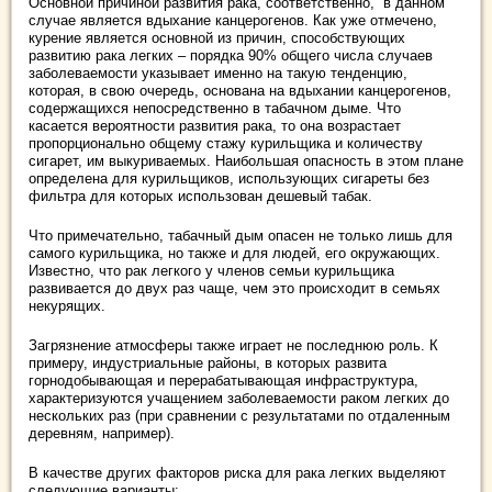
Основной причиной развития рака, соответственно, в данном
случае является вдыхание канцерогенов. Как уже отмечено,
курение является основной из причин, способствующих
развитию рака легких – порядка 90% общего числа случаев
заболеваемости указывает именно на такую тенденцию,
которая, в свою очередь, основана на вдыхании канцерогенов,
содержащихся непосредственно в табачном дыме. Что
касается вероятности развития рака, то она возрастает
пропорционально общему стажу курильщика и количеству
сигарет, им выкуриваемых. Наибольшая опасность в этом плане
определена для курильщиков, использующих сигареты без
фильтра для которых использован дешевый табак.
Что примечательно, табачный дым опасен не только лишь для
самого курильщика, но также и для людей, его окружающих.
Известно, что рак легкого у членов семьи курильщика
развивается до двух раз чаще, чем это происходит в семьях
некурящих.
Загрязнение атмосферы также играет не последнюю роль. К
примеру, индустриальные районы, в которых развита
горнодобывающая и перерабатывающая инфраструктура,
характеризуются учащением заболеваемости раком легких до
нескольких раз (при сравнении с результатами по отдаленным
деревням, например).
В качестве других факторов риска для рака легких выделяют
следующие варианты: