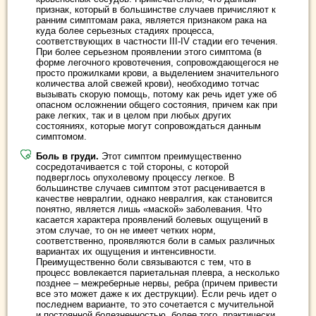
признак, который в большинстве случаев причисляют к
ранним симптомам рака, является признаком рака на
куда более серьезных стадиях процесса,
соответствующих в частности III-IV стадии его течения.
При более серьезном проявлении этого симптома (в
форме легочного кровотечения, сопровождающегося не
просто прожилками крови, а выделением значительного
количества алой свежей крови), необходимо тотчас
вызывать скорую помощь, потому как речь идет уже об
опасном осложнении общего состояния, причем как при
раке легких, так и в целом при любых других
состояниях, которые могут сопровождаться данным
симптомом.
Боль в груди.
Этот симптом преимущественно
сосредотачивается с той стороны, с которой
подверглось опухолевому процессу легкое. В
большинстве случаев симптом этот расценивается в
качестве невралгии, однако невралгия, как становится
понятно, является лишь «маской» заболевания. Что
касается характера проявлений болевых ощущений в
этом случае, то он не имеет четких норм,
соответственно, проявляются боли в самых различных
вариантах их ощущения и интенсивности.
Преимущественно боли связываются с тем, что в
процесс вовлекается париетальная плевра, а несколько
позднее – межреберные нервы, ребра (причем привести
все это может даже к их деструкции). Если речь идет о
последнем варианте, то это сочетается с мучительной
и постоянной болезненностью, более того, практически