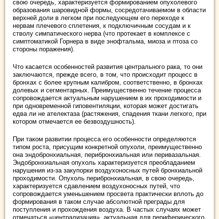
свою очередь, характеризуется формированием опухолевого
образования шаровидной формы, сосредотачиваемом в области
верхней доли в легком при последующем его переходе к
нервам плечевого сплетения, к подключичным сосудам и к
стволу симпатического нерва (что протекает в комплексе с
симптоматикой Горнера в виде энофтальма, миоза и птоза со
стороны поражения).
Что касается особенностей развития центрального рака, то они
заключаются, прежде всего, в том, что происходит процесс в
бронхах с более крупным калибром, соответственно, в бронхах
долевых и сегментарных. Преимущественно течение процесса
сопровождается актуальным нарушением в их проходимости и
при одновременной гиповентиляции, которая может достигать
едва ли не ателектаза (растяжения, спадения ткани легкого, при
котором отмечается ее безвоздушность).
При таком развитии процесса его особенности определяются
типом роста, присущим конкретной опухоли, преимущественно
она эндобронхиальная, перибронхиальная или перивазальная.
Эндобронхиальная опухоль характеризуется преобладанием
нарушения из-за закупорки воздухоносных путей бронхиальной
проходимости. Опухоль перибронхиальная, в свою очередь,
характеризуется сдавлением воздухоносных путей, что
сопровождается уменьшением просвета практически вплоть до
формирования в таком случае абсолютной преграды для
поступления и прохождения воздуха. В частых случаях может
отмечаться «централизация», актуальная для периферического