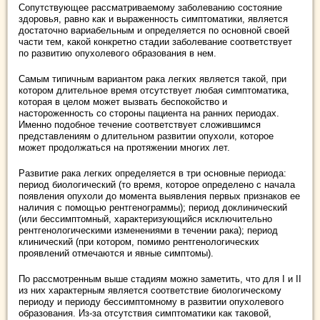
Сопутствующее рассматриваемому заболеванию состояние
здоровья, равно как и выраженность симптоматики, является
достаточно вариабельным и определяется по основной своей
части тем, какой конкретно стадии заболевание соответствует
по развитию опухолевого образования в нем.
Самым типичным вариантом рака легких является такой, при
котором длительное время отсутствует любая симптоматика,
которая в целом может вызвать беспокойство и
настороженность со стороны пациента на ранних периодах.
Именно подобное течение соответствует сложившимся
представлениям о длительном развитии опухоли, которое
может продолжаться на протяжении многих лет.
Развитие рака легких определяется в три основные периода:
период биологический (то время, которое определено с начала
появления опухоли до момента выявления первых признаков ее
наличия с помощью рентгенограммы); период доклинический
(или бессимптомный, характеризующийся исключительно
рентгенологическими изменениями в течении рака); период
клинический (при котором, помимо рентгенологических
проявлений отмечаются и явные симптомы).
По рассмотренным выше стадиям можно заметить, что для I и II
из них характерным является соответствие биологическому
периоду и периоду бессимптомному в развитии опухолевого
образования. Из-за отсутствия симптоматики как таковой,