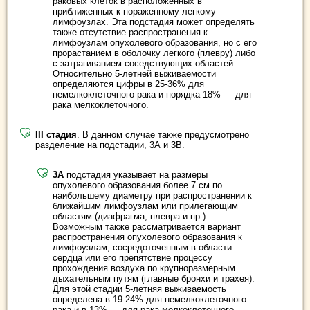
раковых клеток в расположенных в
приближенных к пораженному легкому
лимфоузлах. Эта подстадия может определять
также отсутствие распространения к
лимфоузлам опухолевого образования, но с его
прорастанием в оболочку легкого (плевру) либо
с затрагиванием соседствующих областей.
Относительно 5-летней выживаемости
определяются цифры в 25-36% для
немелкоклеточного рака и порядка 18% — для
рака мелкоклеточного.
III стадия
. В данном случае также предусмотрено
разделение на подстадии, 3А и 3В.
3А
подстадия указывает на размеры
опухолевого образования более 7 см по
наибольшему диаметру при распространении к
ближайшим лимфоузлам или прилегающим
областям (диафрагма, плевра и пр.).
Возможным также рассматривается вариант
распространения опухолевого образования к
лимфоузлам, сосредоточенным в области
сердца или его препятствие процессу
прохождения воздуха по крупноразмерным
дыхательным путям (главные бронхи и трахея).
Для этой стадии 5-летняя выживаемость
определена в 19-24% для немелкоклеточного
рака и в 13% — для рака мелкоклеточного.