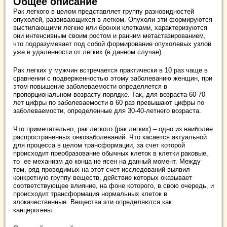
Общее описание
Рак легкого в целом представляет группу разновидностей
опухолей, развивающихся в легком. Опухоли эти формируются
выстилающими легкие или бронхи клетками, характеризуются
они интенсивным своим ростом и ранним метастазированием,
что подразумевает под собой формирование опухолевых узлов
уже в удаленности от легких (в данном случае).
Рак легких у мужчин встречается практически в 10 раз чаще в
сравнении с подверженностью этому заболеванию женщин, при
этом повышение заболеваемости определяется в
пропорциональном возрасту порядке. Так, для возраста 60-70
лет цифры по заболеваемости в 60 раз превышают цифры по
заболеваемости, определенные для 30-40-летнего возраста.
Что примечательно, рак легкого (рак легких) – одно из наиболее
распространенных онкозаболеваний. Что касается актуальной
для процесса в целом трансформации, за счет которой
происходит преобразование обычных клеток в клетки раковые,
то ее механизм до конца не ясен на данный момент. Между
тем, ряд проводимых на этот счет исследований выявил
конкретную группу веществ, действие которых оказывает
соответствующее влияние, на фоне которого, в свою очередь, и
происходит трансформация нормальных клеток в
злокачественные. Вещества эти определяются как
канцерогены.