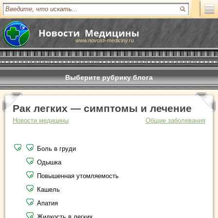
www.novosti-mediciny.ru
Выберите рубрику блога
Рак легких — симптомы и лечение
Новости медицины
Общие заболевания
Боль в груди
Одышка
Повышенная утомляемость
Кашель
Апатия
Жидкость в легких