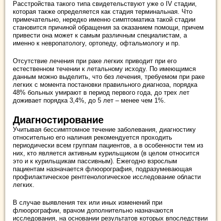
Расстройства такого типа свидетельствуют уже о IV стадии,
которая также определяется как стадия терминальная. Что
примечательно, нередко именно симптоматика такой стадии
становится причиной обращения за оказанием помощи, причем
привести она может к самым различным специалистам, а
именно к невропатологу, ортопеду, офтальмологу и пр.
Отсутствие лечения при раке легких приводит при его
естественном течении к летальному исходу. По имеющимся
данным можно выделить, что без лечения, требуемом при раке
легких с момента постановки правильного диагноза, порядка
48% больных умирают в период первого года, до трех лет
доживает порядка 3,4%, до 5 лет – менее чем 1%.
Диагностирование
Учитывая бессимптомное течение заболевания, диагностику
относительно его наличия рекомендуется проходить
периодически всем группам пациентов, а в особенности тем из
них, кто является активным курильщиком (в целом относится
это и к курильщикам пассивным). Ежегодно взрослым
пациентам назначается флюорография, подразумевающая
профилактическое рентгенологическое исследование области
легких.
В случае выявления тех или иных изменений при
флюорографии, врачом дополнительно назначаются
исследования, на основании результатов которых впоследствии