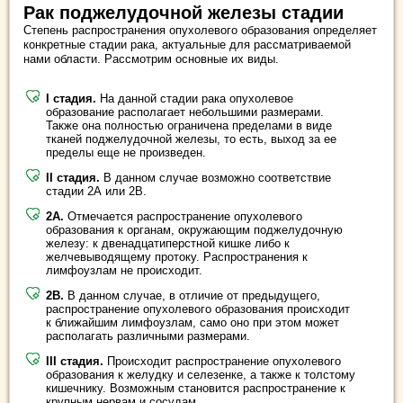
Рак поджелудочной железы стадии
Степень распространения опухолевого образования определяет
конкретные стадии рака, актуальные для рассматриваемой
нами области. Рассмотрим основные их виды.
I стадия.
На данной стадии рака опухолевое
образование располагает небольшими размерами.
Также она полностью ограничена пределами в виде
тканей поджелудочной железы, то есть, выход за ее
пределы еще не произведен.
II стадия.
В данном случае возможно соответствие
стадии 2А или 2В.
2А.
Отмечается распространение опухолевого
образования к органам, окружающим поджелудочную
железу: к двенадцатиперстной кишке либо к
желчевыводящему протоку. Распространения к
лимфоузлам не происходит.
2В.
В данном случае, в отличие от предыдущего,
распространение опухолевого образования происходит
к ближайшим лимфоузлам, само оно при этом может
располагать различными размерами.
III стадия.
Происходит распространение опухолевого
образования к желудку и селезенке, а также к толстому
кишечнику. Возможным становится распространение к
крупным нервам и сосудам.