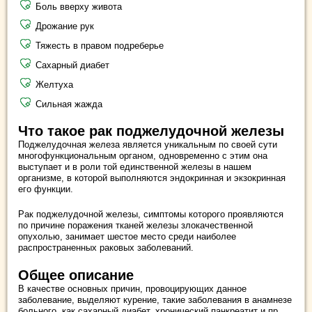
Боль вверху живота
Дрожание рук
Тяжесть в правом подреберье
Сахарный диабет
Желтуха
Сильная жажда
Что такое рак поджелудочной железы
Поджелудочная железа является уникальным по своей сути
многофункциональным органом, одновременно с этим она
выступает и в роли той единственной железы в нашем
организме, в которой выполняются эндокринная и экзокринная
его функции.
Рак поджелудочной железы, симптомы которого проявляются
по причине поражения тканей железы злокачественной
опухолью, занимает шестое место среди наиболее
распространенных раковых заболеваний.
Общее описание
В качестве основных причин, провоцирующих данное
заболевание, выделяют курение, такие заболевания в анамнезе
больного, как сахарный диабет, хронический панкреатит и пр.