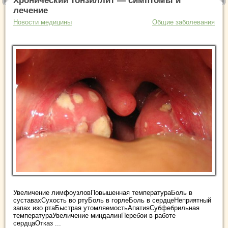
Хронический тонзиллит — симптомы и
лечение
Новости медицины
Общие заболевания
Увеличение лимфоузловПовышенная температураБоль в
суставахСухость во ртуБоль в горлеБоль в сердцеНеприятный
запах изо ртаБыстрая утомляемостьАпатияСубфебрильная
температураУвеличение миндалинПеребои в работе
сердцаОтказ ...