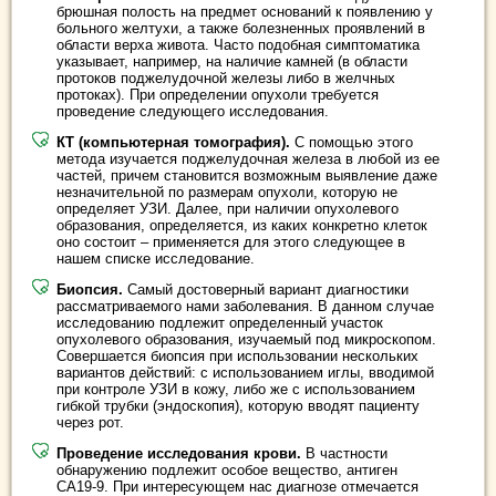
брюшная полость на предмет оснований к появлению у
больного желтухи, а также болезненных проявлений в
области верха живота. Часто подобная симптоматика
указывает, например, на наличие камней (в области
протоков поджелудочной железы либо в желчных
протоках). При определении опухоли требуется
проведение следующего исследования.
КТ (компьютерная томография).
С помощью этого
метода изучается поджелудочная железа в любой из ее
частей, причем становится возможным выявление даже
незначительной по размерам опухоли, которую не
определяет УЗИ. Далее, при наличии опухолевого
образования, определяется, из каких конкретно клеток
оно состоит – применяется для этого следующее в
нашем списке исследование.
Биопсия.
Самый достоверный вариант диагностики
рассматриваемого нами заболевания. В данном случае
исследованию подлежит определенный участок
опухолевого образования, изучаемый под микроскопом.
Совершается биопсия при использовании нескольких
вариантов действий: с использованием иглы, вводимой
при контроле УЗИ в кожу, либо же с использованием
гибкой трубки (эндоскопия), которую вводят пациенту
через рот.
Проведение исследования крови.
В частности
обнаружению подлежит особое вещество, антиген
СА19-9. При интересующем нас диагнозе отмечается