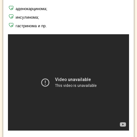
аденокарцинома;
инсулинома;
гастринома и пр.