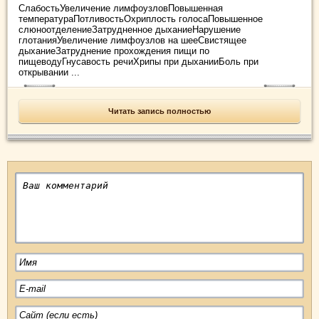
СлабостьУвеличение лимфоузловПовышенная
температураПотливостьОхриплость голосаПовышенное
слюноотделениеЗатрудненное дыханиеНарушение
глотанияУвеличение лимфоузлов на шееСвистящее
дыханиеЗатруднение прохождения пищи по
пищеводуГнусавость речиХрипы при дыханииБоль при
открывании ...
Читать запись полностью