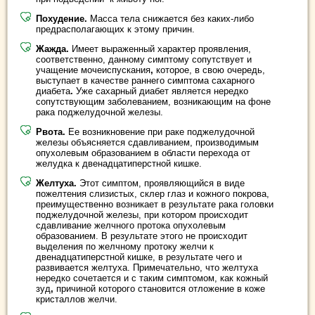
Похудение.
Масса тела снижается без каких-либо
предрасполагающих к этому причин.
Жажда.
Имеет выраженный характер проявления,
соответственно, данному симптому сопутствует и
учащение мочеиспускания
,
которое, в свою очередь,
выступает в качестве раннего симптома сахарного
диабета
.
Уже сахарный диабет является нередко
сопутствующим заболеванием, возникающим на фоне
рака поджелудочной железы.
Рвота.
Ее возникновение при раке поджелудочной
железы объясняется сдавливанием, производимым
опухолевым образованием в области перехода от
желудка к двенадцатиперстной кишке.
Желтуха.
Этот симптом, проявляющийся в виде
пожелтения слизистых, склер глаз и кожного покрова,
преимущественно возникает в результате рака головки
поджелудочной железы, при котором происходит
сдавливание желчного протока опухолевым
образованием. В результате этого не происходит
выделения по желчному протоку желчи к
двенадцатиперстной кишке, в результате чего и
развивается желтуха. Примечательно, что желтуха
нередко сочетается и с таким симптомом, как кожный
зуд
,
причиной которого становится отложение в коже
кристаллов желчи.