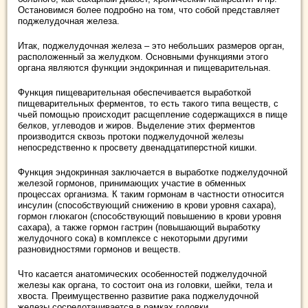
Остановимся более подробно на том, что собой представляет
поджелудочная железа.
Итак, поджелудочная железа – это небольших размеров орган,
расположенный за желудком. Основными функциями этого
органа являются функции эндокринная и пищеварительная.
Функция пищеварительная обеспечивается выработкой
пищеварительных ферментов, то есть такого типа веществ, с
чьей помощью происходит расщепление содержащихся в пище
белков, углеводов и жиров. Выделение этих ферментов
производится сквозь протоки поджелудочной железы
непосредственно к просвету двенадцатиперстной кишки.
Функция эндокринная заключается в выработке поджелудочной
железой гормонов, принимающих участие в обменных
процессах организма. К таким гормонам в частности относится
инсулин (способствующий снижению в крови уровня сахара),
гормон глюкагон (способствующий повышению в крови уровня
сахара), а также гормон гастрин (повышающий выработку
желудочного сока) в комплексе с некоторыми другими
разновидностями гормонов и веществ.
Что касается анатомических особенностей поджелудочной
железы как органа, то состоит она из головки, шейки, тела и
хвоста. Преимущественно развитие рака поджелудочной
железы сосредотачивается в рамках головки.