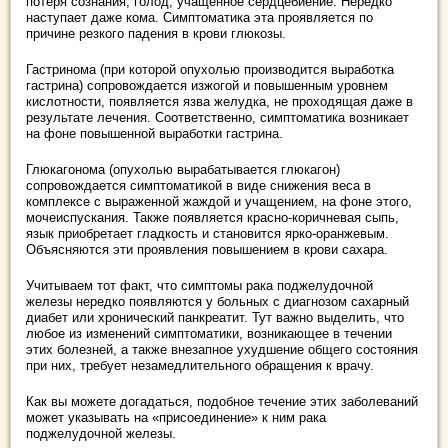
потеря сознания, голод, учащенное сердцебиение. Нередко
наступает даже кома. Симптоматика эта проявляется по
причине резкого падения в крови глюкозы.
Гастринома (при которой опухолью производится выработка
гастрина) сопровождается изжогой и повышенным уровнем
кислотности, появляется язва желудка, не проходящая даже в
результате лечения. Соответственно, симптоматика возникает
на фоне повышенной выработки гастрина.
Глюкагонома (опухолью вырабатывается глюкагон)
сопровождается симптоматикой в виде снижения веса в
комплексе с выраженной жаждой и учащением, на фоне этого,
мочеиспускания. Также появляется красно-коричневая сыпь,
язык приобретает гладкость и становится ярко-оранжевым.
Объясняются эти проявления повышением в крови сахара.
Учитываем тот факт, что симптомы рака поджелудочной
железы нередко появляются у больных с диагнозом сахарный
диабет или хронический панкреатит. Тут важно выделить, что
любое из изменений симптоматики, возникающее в течении
этих болезней, а также внезапное ухудшение общего состояния
при них, требует незамедлительного обращения к врачу.
Как вы можете догадаться, подобное течение этих заболеваний
может указывать на «присоединение» к ним рака
поджелудочной железы.