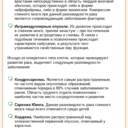
врастание непосредственно в область твердой мозговой
оболочки, которое происходит либо в форме
нейрофибромы, либо в форме менингиом. Компрессия
спинного мозга при данной разновидности рака
является сопровождающим заболевание фактором.
Интрамедуллярные опухоли.
Их развитие происходит
в спинном мозге, причем зачастую – при постепенном
их развитии в астроцитомы и глиомы. В связи с
подобным течением в позвоночнике происходит
характерное набухание, в результате чего
утрачиваются свойственные ему функции.
Исходя из конкретного типа клеток, которые провоцируют
развитие рака, выделяют следующие разновидности
заболевания:
Хондросаркома.
Является самым распространенным
по частоте видом опухолевых образований,
отмечаемым порядка в 80% случаев заболеваемости
раком. Область грудного отдела позвоночника –
наиболее частое место сосредоточения и развития.
Саркома Юинга.
Данная разновидность рака спинного
мозга чаще всего отмечается среди детей.
Хордома.
Наиболее распространенный вид
злокачественной первичной опухоли, отмечаемый у
взрослых.