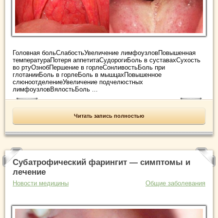
Головная больСлабостьУвеличение лимфоузловПовышенная
температураПотеря аппетитаСудорогиБоль в суставахСухость
во ртуОзнобПершение в горлеСонливостьБоль при
глотанииБоль в горлеБоль в мышцахПовышенное
слюноотделениеУвеличение подчелюстных
лимфоузловВялостьБоль ...
Читать запись полностью
Субатрофический фарингит — симптомы и
лечение
Новости медицины
Общие заболевания