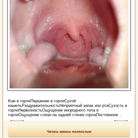
Ком в горлеПершение в горлеСухой
кашельРаздражительностьНеприятный запах изо ртаСухость в
горлеНервозностьОщущение инородного тела в
горлеОщущение слизи на задней стенке горлаПостоянное ...
Читать запись полностью