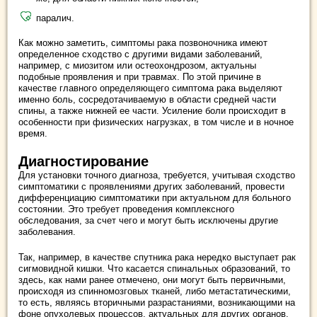
паралич.
Как можно заметить, симптомы рака позвоночника имеют
определенное сходство с другими видами заболеваний,
например, с миозитом или остеохондрозом, актуальны
подобные проявления и при травмах. По этой причине в
качестве главного определяющего симптома рака выделяют
именно боль, сосредотачиваемую в области средней части
спины, а также нижней ее части. Усиление боли происходит в
особенности при физических нагрузках, в том числе и в ночное
время.
Диагностирование
Для установки точного диагноза, требуется, учитывая сходство
симптоматики с проявлениями других заболеваний, провести
дифференциацию симптоматики при актуальном для больного
состоянии. Это требует проведения комплексного
обследования, за счет чего и могут быть исключены другие
заболевания.
Так, например, в качестве спутника рака нередко выступает рак
сигмовидной кишки. Что касается спинальных образований, то
здесь, как нами ранее отмечено, они могут быть первичными,
происходя из спинномозговых тканей, либо метастатическими,
то есть, являясь вторичными разрастаниями, возникающими на
фоне опухолевых процессов, актуальных для других органов.