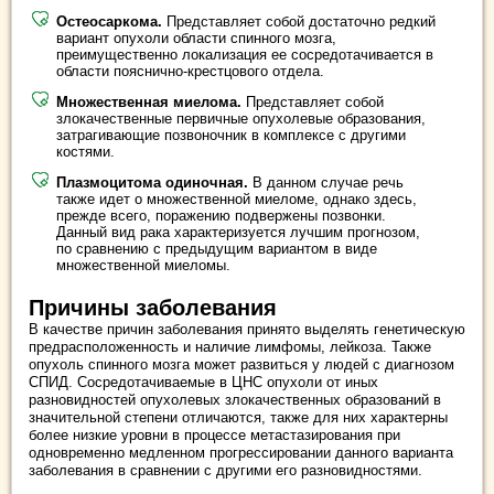
Остеосаркома.
Представляет собой достаточно редкий
вариант опухоли области спинного мозга,
преимущественно локализация ее сосредотачивается в
области пояснично-крестцового отдела.
Множественная миелома.
Представляет собой
злокачественные первичные опухолевые образования,
затрагивающие позвоночник в комплексе с другими
костями.
Плазмоцитома одиночная.
В данном случае речь
также идет о множественной миеломе, однако здесь,
прежде всего, поражению подвержены позвонки.
Данный вид рака характеризуется лучшим прогнозом,
по сравнению с предыдущим вариантом в виде
множественной миеломы.
Причины заболевания
В качестве причин заболевания принято выделять генетическую
предрасположенность и наличие лимфомы, лейкоза. Также
опухоль спинного мозга может развиться у людей с диагнозом
СПИД. Сосредотачиваемые в ЦНС опухоли от иных
разновидностей опухолевых злокачественных образований в
значительной степени отличаются, также для них характерны
более низкие уровни в процессе метастазирования при
одновременно медленном прогрессировании данного варианта
заболевания в сравнении с другими его разновидностями.