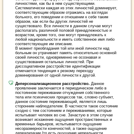
личностями, как бы в нем существующими.
Систематически каждая из этих личностей доминирует,
соответствующим образом отражаясь на взглядах
больного, его поведении и отношении к себе таким
образом, как если бы других личностей не
существовало. Все личности в данном случае могут
располагать различной половой принадлежностью и
возрастом, кроме того, они могут принадлежать к
любой национальности и иметь собственное имя либо
соответствующее им описание.
В момент преобладания той или иной личности над
больным он утрачивает память относительно основной
своей личности, одновременно не осознавая и
существования остальных личностей. При
диссоциативном расстройстве идентификации
отмечается тенденция к резкому переходу
доминирования от одной личности к другой.
Деперсонализационное расстройство.
Данное
проявление заключается в периодическом либо в
постоянном переживании отчуждения собственного
тела или психических процессов так, словно субъект,
данное состояние переживающий, является лишь
сторонним наблюдателем. В частности такое состояние
сходно с тем состоянием и переживаниями, которые
испытывает человек во сне. Зачастую в этом случае
возникает искажение ощущения пространственных и
временных барьеров, испытывается ощущение
несоразмерности конечностей, а также ощущение
дереализации (то есть ощущение нереальности