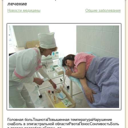
лечение
Новости медицины
Общие заболевания
Головная больТошнотаПовышенная температураНарушение
снаБоль в эпигастральной областиРвотаПоносСонливостьБоль