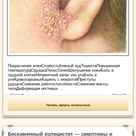
Покраснение кожиСлабостьКожный зудТошнотаПовышенная
температураОдышкаПоносОзнобШелушение кожиБоль в
грудной клеткеНеприятный запах изо ртаБоль в
ухеКровохарканьеКашель с мокротойПриступы
удушьяСнижение работоспособностиСнижение массы
телаДеформация ногтевых ...
Читать запись полностью
Бескаменный холецистит — симптомы и