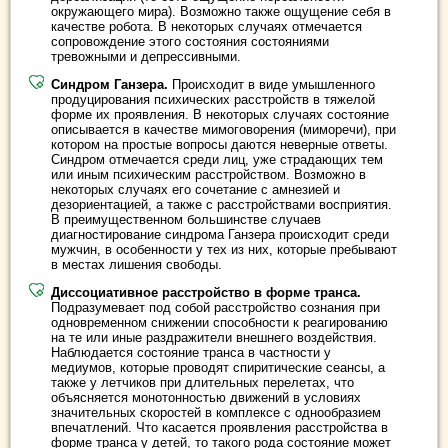
окружающего мира). Возможно также ощущение себя в
качестве робота. В некоторых случаях отмечается
сопровождение этого состояния состояниями
тревожными и депрессивными.
Синдром Ганзера.
Происходит в виде умышленного
продуцирования психических расстройств в тяжелой
форме их проявления. В некоторых случаях состояние
описывается в качестве мимоговорения (миморечи), при
котором на простые вопросы даются неверные ответы.
Синдром отмечается среди лиц, уже страдающих тем
или иным психическим расстройством. Возможно в
некоторых случаях его сочетание с амнезией и
дезориентацией, а также с расстройствами восприятия.
В преимущественном большинстве случаев
диагностирование синдрома Ганзера происходит среди
мужчин, в особенности у тех из них, которые пребывают
в местах лишения свободы.
Диссоциативное расстройство в форме транса.
Подразумевает под собой расстройство сознания при
одновременном снижении способности к реагированию
на те или иные раздражители внешнего воздействия.
Наблюдается состояние транса в частности у
медиумов, которые проводят спиритические сеансы, а
также у летчиков при длительных перелетах, что
объясняется монотонностью движений в условиях
значительных скоростей в комплексе с однообразием
впечатлений. Что касается проявления расстройства в
форме транса у детей, то такого рода состояние может