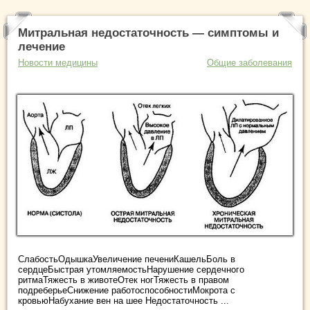
Митральная недостаточность — симптомы и
лечение
Новости медицины
Общие заболевания
СлабостьОдышкаУвеличение печениКашельБоль в
сердцеБыстрая утомляемостьНарушение сердечного
ритмаТяжесть в животеОтек ногТяжесть в правом
подреберьеСнижение работоспособностиМокрота с
кровьюНабухание вен на шее Недостаточность ...