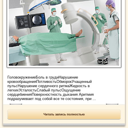
ГоловокружениеБоль в грудиНарушение
кровообращенияПотливостьОбморокУчащенный
пульсНарушение сердечного ритмаЖидкость в
легкихУсталостьСлабый пульсОщущение
сердцебиенияПоверхностность дыхания Аритмия
подразумевает под собой все те состояния, при ...
Читать запись полностью