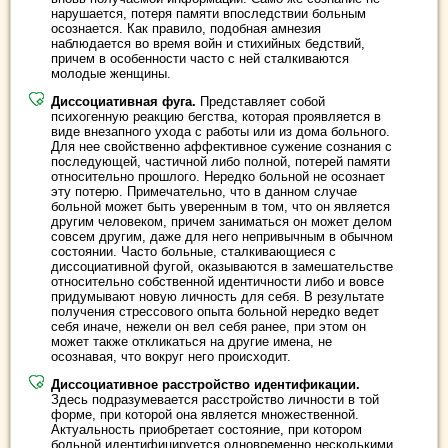
нарушается, потеря памяти впоследствии больным
осознается. Как правило, подобная амнезия
наблюдается во время войн и стихийных бедствий,
причем в особенности часто с ней сталкиваются
молодые женщины.
Диссоциативная фуга.
Представляет собой
психогенную реакцию бегства, которая проявляется в
виде внезапного ухода с работы или из дома больного.
Для нее свойственно аффективное сужение сознания с
последующей, частичной либо полной, потерей памяти
относительно прошлого. Нередко больной не осознает
эту потерю. Примечательно, что в данном случае
больной может быть уверенным в том, что он является
другим человеком, причем заниматься он может делом
совсем другим, даже для него непривычным в обычном
состоянии. Часто больные, сталкивающиеся с
диссоциативной фугой, оказываются в замешательстве
относительно собственной идентичности либо и вовсе
придумывают новую личность для себя. В результате
получения стрессового опыта больной нередко ведет
себя иначе, нежели он вел себя ранее, при этом он
может также откликаться на другие имена, не
осознавая, что вокруг него происходит.
Диссоциативное расстройство идентификации.
Здесь подразумевается расстройство личности в той
форме, при которой она является множественной.
Актуальность приобретает состояние, при котором
больной идентифицируется одновременно несколькими