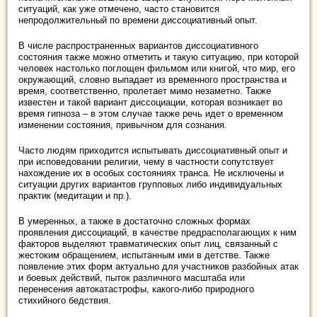
ситуаций, как уже отмечено, часто становится
непродолжительный по времени диссоциативный опыт.
В числе распространенных вариантов диссоциативного
состояния также можно отметить и такую ситуацию, при которой
человек настолько поглощен фильмом или книгой, что мир, его
окружающий, словно выпадает из временного пространства и
время, соответственно, пролетает мимо незаметно. Также
известен и такой вариант диссоциации, которая возникает во
время гипноза – в этом случае также речь идет о временном
изменении состояния, привычном для сознания.
Часто людям приходится испытывать диссоциативный опыт и
при исповедовании религии, чему в частности сопутствует
нахождение их в особых состояниях транса. Не исключены и
ситуации других вариантов групповых либо индивидуальных
практик (медитации и пр.).
В умеренных, а также в достаточно сложных формах
проявления диссоциаций, в качестве предрасполагающих к ним
факторов выделяют травматических опыт лиц, связанный с
жестоким обращением, испытанным ими в детстве. Также
появление этих форм актуально для участников разбойных атак
и боевых действий, пыток различного масштаба или
перенесения автокатастрофы, какого-либо природного
стихийного бедствия.