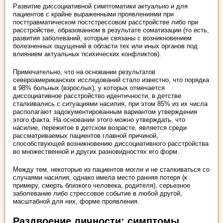
Развитие диссоциативной симптоматики актуально и для
пациентов с крайне выраженными проявлениями при
посттравматическом постстрессовом расстройстве либо при
расстройстве, образованном в результате соматизации (то есть,
развития заболеваний, которые связаны с возникновением
болезненных ощущений в области тех или иных органов под
влиянием актуальных психических конфликтов).
Примечательно, что на основании результатов
североамериканских исследований стало известно, что порядка
в 98% больных (взрослых), у которых отмечается
диссоциативное расстройство идентичности, в детстве
сталкивались с ситуациями насилия, при этом 85% из их числа
располагают задокументированным вариантом утверждения
этого факта. На основании этого можно утверждать, что
насилие, пережитое в детском возрасте, является среди
рассматриваемых пациентов главной причиной,
способствующей возникновению диссоциативного расстройства
во множественной и других разновидностях его форм.
Между тем, некоторые из пациентов могли и не сталкиваться со
случаями насилия, однако имела место ранняя потеря (к
примеру, смерть близкого человека, родителя), серьезное
заболевание либо стрессовое событие в любой другой,
масштабной для них, форме проявления.
Раздвоение личности: симптомы