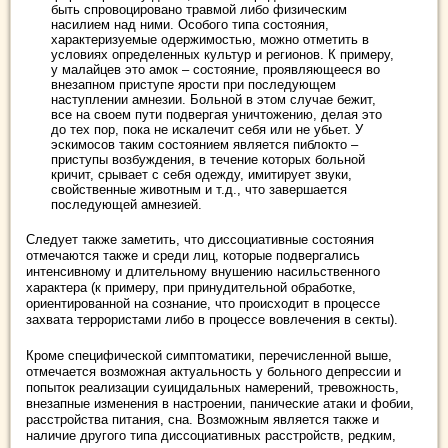
быть спровоцировано травмой либо физическим
насилием над ними. Особого типа состояния,
характеризуемые одержимостью, можно отметить в
условиях определенных культур и регионов. К примеру,
у малайцев это амок – состояние, проявляющееся во
внезапном приступе ярости при последующем
наступлении амнезии. Больной в этом случае бежит,
все на своем пути подвергая уничтожению, делая это
до тех пор, пока не искалечит себя или не убьет. У
эскимосов таким состоянием является пиблокто –
приступы возбуждения, в течение которых больной
кричит, срывает с себя одежду, имитирует звуки,
свойственные животным и т.д., что завершается
последующей амнезией.
Следует также заметить, что диссоциативные состояния
отмечаются также и среди лиц, которые подвергались
интенсивному и длительному внушению насильственного
характера (к примеру, при принудительной обработке,
ориентированной на сознание, что происходит в процессе
захвата террористами либо в процессе вовлечения в секты).
Кроме специфической симптоматики, перечисленной выше,
отмечается возможная актуальность у больного депрессии и
попыток реализации суицидальных намерений, тревожность,
внезапные изменения в настроении, панические атаки и фобии,
расстройства питания, сна. Возможным является также и
наличие другого типа диссоциативных расстройств, редким,