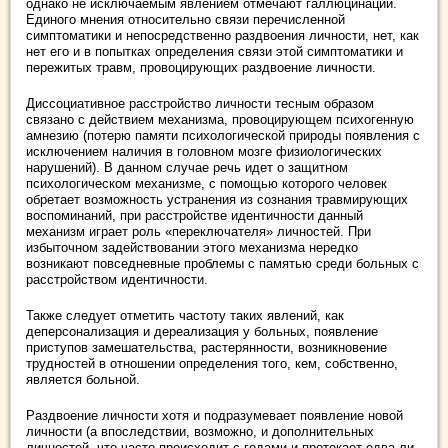
однако не исключаемым явлением отмечают галлюцинации.
Единого мнения относительно связи перечисленной
симптоматики и непосредственно раздвоения личности, нет, как
нет его и в попытках определения связи этой симптоматики и
пережитых травм, провоцирующих раздвоение личности.
Диссоциативное расстройство личности тесным образом
связано с действием механизма, провоцирующем психогенную
амнезию (потерю памяти психологической природы появления с
исключением наличия в головном мозге физиологических
нарушений). В данном случае речь идет о защитном
психологическом механизме, с помощью которого человек
обретает возможность устранения из сознания травмирующих
воспоминаний, при расстройстве идентичности данный
механизм играет роль «переключателя» личностей. При
избыточном задействовании этого механизма нередко
возникают повседневные проблемы с памятью среди больных с
расстройством идентичности.
Также следует отметить частоту таких явлений, как
деперсонализация и дереализация у больных, появление
приступов замешательства, растерянности, возникновение
трудностей в отношении определения того, кем, собственно,
является больной.
Раздвоение личности хотя и подразумевает появление новой
личности (а впоследствии, возможно, и дополнительных
личностей, что часто происходит с годами и протекает едва ли