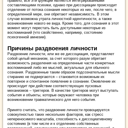
правило, все эти функции являются интегрированными
составляющими психики, однако при диссоциации происходит
отделение от потока сознания некоторых из них, после чего, в
определенной мере, они обретают независимость. В этом
случае возможна утрата личностной идентичности, а также
возникновение нового ее вида. Кроме того, для сознания в этот
момент могут перестать быть доступными некоторые из
воспоминаний (что свойственно, например, состоянию
психогенной амнезии).
Причины раздвоения личности
Раздвоение личности, или же ее диссоциация, представляет
собой целый механизм, за счет которого разум обретает
возможность разделения на определенные части конкретных
воспоминаний либо же мыслей, актуальных для обычного
сознания. Раздвоенные таким образом подсознательные мысли
стиранию не подвергаются – становится возможным их
повторное и спонтанное появление в сознании. Оживление их
происходит при действии соответствующих пусковых
механизмов – триггеров. В качестве триггеров могут выступать
события и объекты, которые окружают человека при
возникновении травматического для него события.
Принято считать, что раздвоение личности провоцируется
совокупностью таких нескольких факторов, как стресс
непереносимого масштаба, способность к диссоциативному
состоянию (в том числе и к отделению собственных