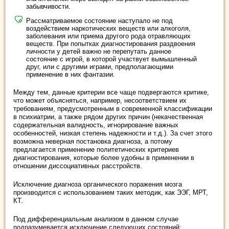
забывчивости.
Рассматриваемое состояние наступало не под
воздействием наркотических веществ или алкоголя,
заболевания или приема другого рода отравляющих
веществ. При попытках диагностирования раздвоения
личности у детей важно не перепутать данное
состояние с игрой, в которой участвует вымышленный
друг, или с другими играми, предполагающими
применение в них фантазии.
Между тем, данные критерии все чаще подвергаются критике,
что может объясняться, например, несоответствием их
требованиям, предусмотренным в современной классификации
в психиатрии, а также рядом других причин (некачественная
содержательная валидность, игнорирование важных
особенностей, низкая степень надежности и т.д.). За счет этого
возможна неверная постановка диагноза, а потому
предлагается применение политетических критериев
диагностирования, которые более удобны в применении в
отношении диссоциативных расстройств.
Исключение диагноза органического поражения мозга
производится с использованием таких методик, как ЭЭГ, МРТ,
КТ.
Под дифференциальным анализом в данном случае
подразумевается исключение следующих состояний: