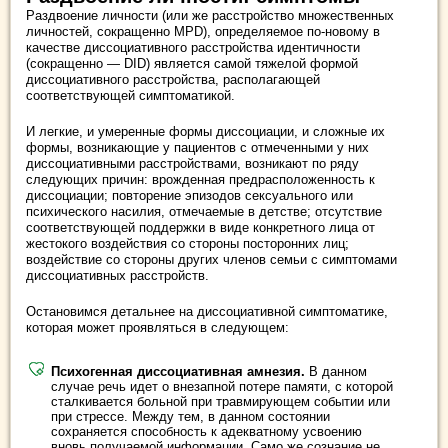
Раздвоение личности (или же расстройство множественных
личностей, сокращенно MPD), определяемое по-новому в
качестве диссоциативного расстройства идентичности
(сокращенно — DID) является самой тяжелой формой
диссоциативного расстройства, располагающей
соответствующей симптоматикой.
И легкие, и умеренные формы диссоциации, и сложные их
формы, возникающие у пациентов с отмеченными у них
диссоциативными расстройствами, возникают по ряду
следующих причин: врожденная предрасположенность к
диссоциации; повторение эпизодов сексуального или
психического насилия, отмечаемые в детстве; отсутствие
соответствующей поддержки в виде конкретного лица от
жестокого воздействия со стороны посторонних лиц;
воздействие со стороны других членов семьи с симптомами
диссоциативных расстройств.
Остановимся детальнее на диссоциативной симптоматике,
которая может проявляться в следующем:
Психогенная диссоциативная амнезия.
В данном
случае речь идет о внезапной потере памяти, с которой
сталкивается больной при травмирующем событии или
при стрессе. Между тем, в данном состоянии
сохраняется способность к адекватному усвоению
вновь получаемой информации. Само же сознание не