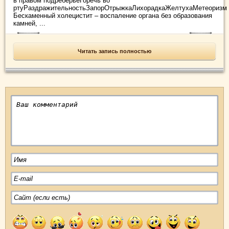
в правом подреберьеГоречь во
ртуРаздражительностьЗапорОтрыжкаЛихорадкаЖелтухаМетеоризм
Бескаменный холецистит – воспаление органа без образования
камней, ...
Читать запись полностью