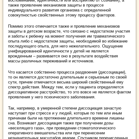
воспоминаний, идентичности или восприятию от сознания), а
также проявление механизмов защиты в процессе
индивидуального развития организма с определенной
совокупностью свойственных этому процессу факторов.
Помимо этого отмечается также и проявление механизмов
защиты в детском возрасте, что связано с недостатком участия
и заботы к ребенку на момент получения им травматического
опыта либо с недостатком защиты, необходимой во избежание
последующего опыта, для него нежелательного. Ощущение
унифицированной идентичности у детей не является
врожденным – развивается оно в результате воздействия
массы различных переживаний и источников.
Что касается собственно процесса раздвоения (диссоциации),
то он является достаточно длительным и серьезным по своей
сути, причем отмечается весьма широкий свойственный ему
спектр действия. Между тем, если у пациента определяется
диссоциативное расстройство, то это вовсе не является фактом
проявления у него психического заболевания.
Так, например, в умеренной степени диссоциация зачастую
наступает при стрессе и у людей, которые по тем или иным
причинам были на протяжении длительного времени лишены
сна. Возникает диссоциация также при получении дозы
«веселящего газа», при проведении стоматологического
оперативного вмешательства или при перенесении
незначительных масштабов аварии. Спутником перечисленных