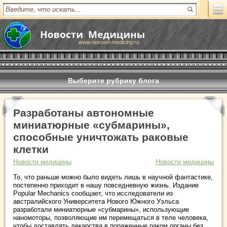
www.novosti-mediciny.ru
Выберите рубрику блога
Разработаны автономные
миниатюрные «субмарины»,
способные уничтожать раковые
клетки
Новости медицины
Новости медицины
То, что раньше можно было видеть лишь в научной фантастике,
постепенно приходит в нашу повседневную жизнь. Издание
Popular Mechanics сообщает, что исследователи из
австралийского Университета Нового Южного Уэльса
разработали миниатюрные «субмарины», использующие
наномоторы, позволяющие им перемещаться в теле человека,
чтобы доставлять лекарства в пораженные раком органы без