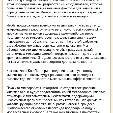
Лян (Kang Liang) из Университета Нового Южного Уэльса. – В
этом исследовании мы разработали микродвигатели, которые
больше не полагаются на внешние факторы для навигации в
определенном месте. Вместо этого они используют вариации
биологической среды для автоматической навигации».
Чтобы поддерживать возможность двигаться по всему телу,
микромашины самостоятельно регулируют свой уровень pH –
меру активности ионов водорода в каком-либо растворе.
«Большинство микромоторов позволяют двигаться в двух
направлениях, – объясняет Кан Лян. – Но в этой работе мы
разработали механизм вертикального движения. Мы
объединили эти две концепции, чтобы придумать дизайн
автономных микродвигателей, которые позволят двигаться в
трех направлениях. Это даст возможность в итоге использовать
их как интеллектуальные средства доставки лекарств».
Как отмечает Кан Лян, при попадании в раковую клетку
миниатюрные роботы будут разлагаться, что приведет к
высвобождению лекарств с максимальной эффективностью.
Пока что микророботы находятся на стадии тестирования.
Физически они будут представлять собой металлоорганические
структуры с микромоторными системами, содержащими
биоактивный фермент, известный как каталаза. Это фермент,
катализирующий разложение образующегося в процессе
биологического окисления пероксида водорода на воду и
молекулярный кислород, а также окисляющий в присутствии